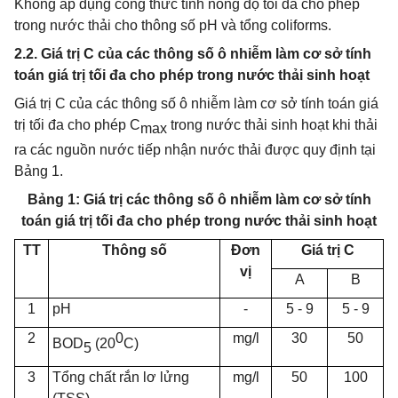
Không áp dụng công thức tính nồng độ tối đa cho phép
trong nước thải cho thông số pH và tổng coliforms.
2.2. Giá trị C của các thông số ô nhiễm làm cơ sở tính
toán giá trị tối đa cho phép trong nước thải sinh hoạt
Giá trị C của các thông số ô nhiễm làm cơ sở tính toán giá
trị tối đa cho phép C
trong nước thải sinh hoạt khi thải
max
ra các nguồn nước tiếp nhận nước thải được quy định tại
Bảng 1.
Bảng 1: Giá trị các thông số ô nhiễm làm cơ sở tính
toán giá trị tối đa cho phép trong nước thải sinh hoạt
TT
Thông số
Đơn
Giá trị C
vị
A
B
1
pH
-
5 - 9
5 - 9
2
0
mg/l
30
50
BOD
(20
C)
5
3
Tổng chất rắn lơ lửng
mg/l
50
100