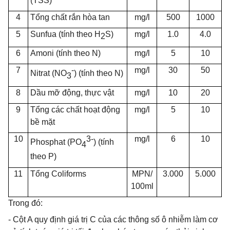
(TSS)
4
Tổng chất rắn hòa tan
mg/l
500
1000
5
Sunfua (tính theo H
S)
mg/l
1.0
4.0
2
6
Amoni (tính theo N)
mg/l
5
10
7
-
mg/l
30
50
Nitrat (NO
) (tính theo N)
3
8
Dầu mỡ động, thực vật
mg/l
10
20
9
Tổng các chất hoạt động
mg/l
5
10
bề mặt
10
3-
mg/l
6
10
Phosphat (PO
) (tính
4
theo P)
11
Tổng Coliforms
MPN/
3.000
5.000
100ml
Trong đó:
- Cột A quy định giá trị C của các thông số ô nhiễm làm cơ