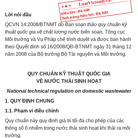
Hiệu lực: Đã biết
Tình trạng hiệu lực: Đã biết
Lời nói đầu
QCVN 14:2008/BTNMT do
Ban soạn thảo quy chuẩn kỹ
thuật quốc gia về chất lượng nước
biên soạn, Tổng cục
Môi trường và Vụ Pháp chế trình duyệt và được ban hành
theo Quyết định số 16/2008/QĐ-BTNMT ngày 31 tháng 12
năm 2008 của Bộ trưởng Bộ Tài nguyên và Môi trường.
QUY CHUẨN KỸ THUẬT QUỐC GIA
VỀ NƯỚC THẢI SINH HOẠT
National technical regulation on domestic wastewater
1. QUY ĐỊNH CHUNG
1.1. Phạm vi điều chỉnh
Quy chuẩn này quy định giá trị tối đa cho phép của các
thông số ô nhiễm trong nước thải sinh hoạt khi thải ra môi
trường.