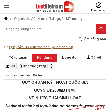
Đăng nhập
Quy chuẩn Việt Nam
Tài nguyên-Môi trường
Tìm nâng cao
👉
Quay về: Tra cứu văn bản (phiên bản cũ)
Tổng quan
Nội dung
Lược đồ
Tải về
Lưu
Tìm từ trong trang
Tình trạng hiệu lực:
Đã biết
QUY CHUẨN KỸ THUẬT QUỐC GIA
QCVN 14:2008/BTNMT
VỀ NƯỚC THẢI SINH HOẠT
National technical regulation on domestic wastewater