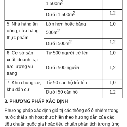
2
1.500m
2
1,2
Dưới 1.500m
5. Nhà hàng ăn
Lớn hơn hoặc bằng
1,0
uống, cửa hàng
2
500m
thực phẩm
2
1,2
Dưới 500m
6. Cơ sở sản
Từ 500 người trở lên
1,0
xuất, doanh trại
lực lượng vũ
Dưới 500 người
1,2
trang
7. Khu chung cư,
Từ 50 căn hộ trở lên
1,0
khu dân cư
Dưới 50 căn hộ
1,2
3. PHƯƠNG PHÁP XÁC ĐỊNH
Phương pháp xác định giá trị các thông số ô nhiễm trong
nước thải sinh hoạt thực hiện theo hướng dẫn của các
tiêu chuẩn quốc gia hoặc tiêu chuẩn phân tích tương ứng