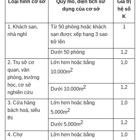
Loại hình cơ sở
Quy mô, diện tích sử
Giá trị
dụng của cơ sở
hệ số
K
1. Khách sạn,
Từ 50 phòng hoặc khách
1
nhà nghỉ
sạn được xếp hạng 3 sao
trở lên
Dưới 50 phòng
1,2
2. Trụ sở cơ
Lớn hơn hoặc bằng
1,0
quan, văn
2
10.000m
phòng, trường
học, cơ sở
2
1,2
Dưới 10.000m
nghiên cứu
3. Cửa hàng
Lớn hơn hoặc bằng
1,0
bách hoá, siêu
2
5.000m
thị
2
1,2
Dưới 5.000m
4. Chợ
Lớn hơn hoặc bằng
1,0