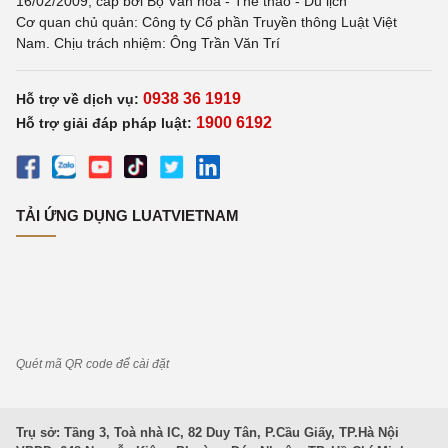
16/02/2009, cấp bởi Bộ Văn hoá - Thể thao - Du lịch
Cơ quan chủ quản: Công ty Cổ phần Truyền thông Luật Việt
Nam. Chịu trách nhiệm: Ông Trần Văn Trí
0938 36 1919
Hỗ trợ về dịch vụ:
1900 6192
Hỗ trợ giải đáp pháp luật:
TẢI ỨNG DỤNG LUATVIETNAM
Quét mã QR code để cài đặt
Trụ sở: Tầng 3, Toà nhà IC, 82 Duy Tân, P.Cầu Giấy, TP.Hà Nội