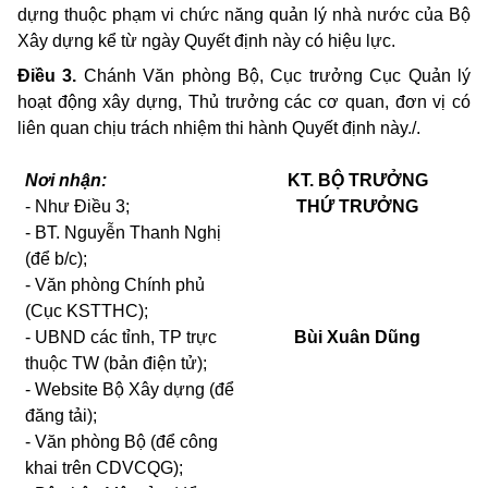
dựng thuộc phạm vi chức năng quản lý nhà nước của Bộ
Xây dựng kể từ ngày Quyết định này có hiệu lực.
Điều 3.
Chánh Văn phòng Bộ, Cục trưởng Cục Quản lý
hoạt động xây dựng, Thủ trưởng các cơ quan, đơn vị có
liên quan chịu trách nhiệm thi hành Quyết định này./.
Nơi nhận:
KT.
BỘ TRƯỞNG
- Như Điều 3;
THỨ TRƯỞNG
- BT. Nguyễn Thanh Nghị
(để b/c);
- Văn phòng Chính phủ
(Cục KSTTHC)
;
- UBND các tỉnh, TP trực
Bùi Xuân Dũng
thuộc TW (bản điện tử);
-
Websi
t
e Bộ Xây dựng
(để
đăng tải)
;
- Văn phòng Bộ (để công
khai trên CDVCQG);