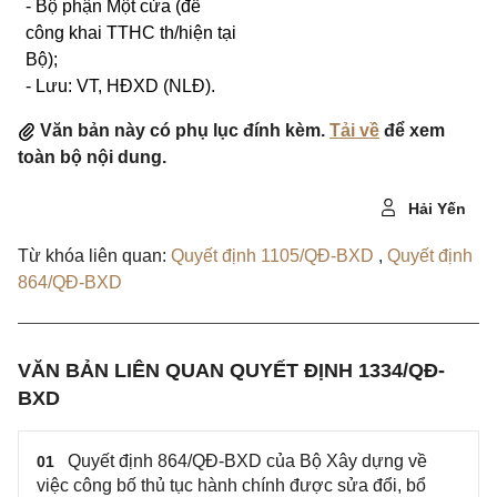
- Bộ phận Một cửa (để
công khai TTHC th/hiện tại
Bộ);
-
Lưu:
VT,
HĐXD (NLĐ)
.
Văn bản này có phụ lục đính kèm.
Tải về
để xem
toàn bộ nội dung.
Hải Yến
Từ khóa liên quan:
Quyết định 1105/QĐ-BXD
,
Quyết định
864/QĐ-BXD
VĂN BẢN LIÊN QUAN QUYẾT ĐỊNH 1334/QĐ-
BXD
Quyết định 864/QĐ-BXD của Bộ Xây dựng về
01
việc công bố thủ tục hành chính được sửa đổi, bổ