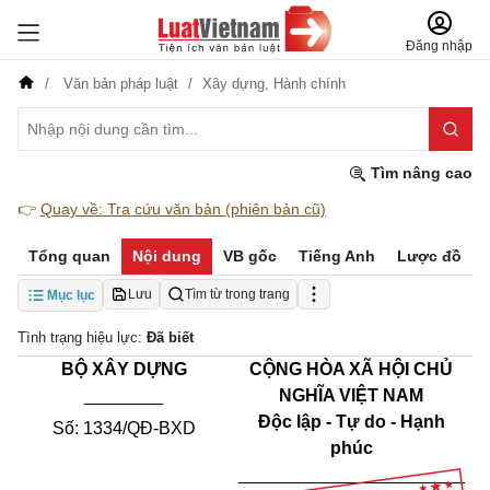
Đăng nhập
Văn bản pháp luật
Xây dựng,
Hành chính
Tìm nâng cao
👉
Quay về: Tra cứu văn bản (phiên bản cũ)
Tổng quan
Nội dung
VB gốc
Tiếng Anh
Lược đồ
Lưu
Tìm từ trong trang
Mục lục
Tình trạng hiệu lực:
Đã biết
BỘ XÂY DỰNG
CỘNG HÒA XÃ HỘI CHỦ
________
NGHĨA VIỆT NAM
Độc lập - Tự do - Hạnh
Số: 1334/QĐ-BXD
phúc
_______________________