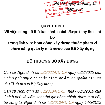
Hà Nội, ngày 31 tháng 12
Hiệu lực: Đã biết
năm 2024
Tình trạng hiệu lực: Đã biết
QUYẾT ĐỊNH
Về việc công bố thủ tục hành chính được thay thế, bãi
bỏ
trong lĩnh vực hoạt động xây dựng thuộc phạm vi
chức năng quản lý nhà nước của Bộ Xây dựng
___________________
BỘ TRƯỞNG BỘ XÂY DỰNG
Căn cứ Nghị định số
52/2022/NĐ-CP
ngày 08/8/2022 của
Chính phủ quy định chức năng, nhiệm vụ, quyền hạn, cơ
cấu tổ chức của Bộ Xây dựng;
Căn cứ Nghị định số
63/2010/NĐ-CP
ngày 08/6/2010 của
Chính phủ về kiểm soát thủ tục hành chính, được sửa đổi,
bổ sung tại Nghị định số
48/2013/NĐ-CP
ngày 14/5/2013