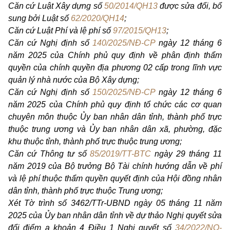
Căn cứ Luật Xây dựng số
50/2014/QH13
được sửa đổi, bổ
sung bởi Luật số
62/2020/QH14
;
Căn cứ Luật Phí và lệ phí số
97/2015/QH13
;
Căn cứ Nghị định số
140/2025/NĐ-CP
ngày 12 tháng 6
năm 2025 của Chính phủ quy định về phân định thẩm
quyền của chính quyền địa phương 02 cấp trong lĩnh vực
quản lý nhà nước của Bộ Xây dựng;
Căn cứ Nghị định số
150/2025/NĐ-CP
ngày 12 tháng 6
năm 2025 của Chính phủ quy định tổ chức các cơ quan
chuyên môn thuộc Ủy ban nhân dân tỉnh, thành phố trực
thuộc trung ương và Ủy ban nhân dân xã, phường, đặc
khu thuộc tỉnh, thành phố trực thuộc trung ương;
Căn cứ Thông tư số
85/2019/TT-BTC
ngày 29 tháng 11
năm 2019 của Bộ trưởng Bộ Tài chính hướng dẫn về phí
và lệ phí thuộc thẩm quyền quyết định của Hội đồng nhân
dân tỉnh, thành phố trực thuộc Trung ương;
Xét Tờ trình số 3462/TTr-UBND ngày 05 tháng 11 năm
2025 của Ủy ban nhân dân tỉnh về dự thảo Nghị quyết sửa
đổi điểm a khoản 4 Điều 1 Nghị quyết số
34/2022/NQ-