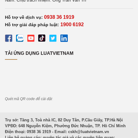
Nam. Chịu trách nhiệm: Ông Trần Văn Trí
0938 36 1919
Hỗ trợ về dịch vụ:
1900 6192
Hỗ trợ giải đáp pháp luật:
TẢI ỨNG DỤNG LUATVIETNAM
Quét mã QR code để cài đặt
Trụ sở: Tầng 3, Toà nhà IC, 82 Duy Tân, P.Cầu Giấy, TP.Hà Nội
VPĐD: 648 Nguyễn Kiệm, Phường Đức Nhuận, TP. Hồ Chí Minh
Điện thoại: 0938 36 1919 - Email:
cskh@luatvietnam.vn
Liên hệ quảng cáo; quyền tác giả và các quyền liên quan: