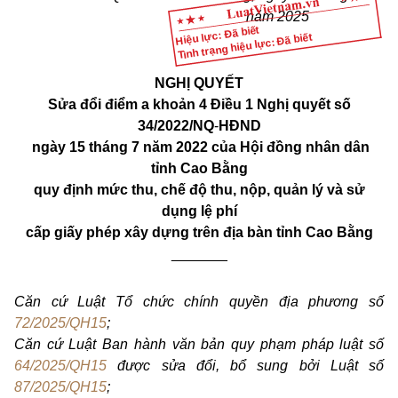
năm 2025
Hiệu lực: Đã biết
Tình trạng hiệu lực: Đã biết
NGHỊ QUYẾT
Sửa đổi điểm a khoản 4 Điều 1 Nghị quyết số
34/2022/NQ
-
HĐND
ngày 15 tháng 7 năm 2022 của Hội đồng nhân dân
tỉnh Cao Bằng
quy định mức thu, chế độ thu, nộp, quản lý và sử
dụng lệ phí
cấp giấy phép xây dựng trên địa bàn tỉnh Cao Bằng
_______
Căn cứ Luật Tổ chức chính quyền địa phương số
72/2025/QH15
;
Căn cứ Luật Ban hành văn bản quy phạm pháp luật số
64/2025/QH15
được sửa đổi, bổ sung bởi Luật số
87/2025/QH15
;