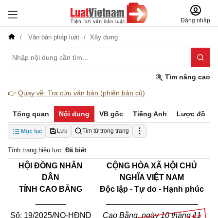
Đăng nhập
Văn bản pháp luật
Xây dựng
Tìm nâng cao
👉
Quay về: Tra cứu văn bản (phiên bản cũ)
Tổng quan
Nội dung
VB gốc
Tiếng Anh
Lược đồ
Lưu
Tìm từ trong trang
Mục lục
Tình trạng hiệu lực:
Đã biết
HỘI ĐỒNG NHÂN
CỘNG HÒA XÃ HỘI CHỦ
DÂN
NGHĨA VIỆT NAM
TỈNH CAO BẰNG
Độc lập - Tự do - Hạnh phúc
_______
_____________________
Số: 19/2025/NQ-HĐND
Cao Bằng, ngày 10 tháng 11