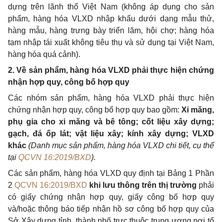
dựng trên lãnh thổ Việt Nam (không áp dụng cho sản
phẩm, hàng hóa VLXD nhập khẩu dưới dạng mẫu thử,
hàng mẫu, hàng trưng bày triển lãm, hội chợ; hàng hóa
tạm nhập tái xuất không tiêu thụ và sử dụng tại Việt Nam,
hàng hóa quá cảnh).
2. Về sản phẩm, hàng hóa VLXD phải thực hiện chứng
nhận hợp quy, công bố hợp quy
Các nhóm sản phẩm, hàng hóa VLXD phải thực hiện
chứng nhận hợp quy, công bố hợp quy bao gồm:
Xi măng,
phụ gia cho xi măng và bê tông; cốt liệu xây dựng;
gạch, đá ốp lát; vật liệu xây; kính xây dựng; VLXD
khác
(Danh mục sản phẩm, hàng hóa VLXD chi tiết, cụ thể
tại
QCVN 16:2019/BXD
).
Các sản phẩm, hàng hóa VLXD quy định tại Bảng 1 Phần
2
QCVN 16:2019/BXD
khi lưu thông trên thị trường
phải
có giấy chứng nhận hợp quy, giấy công bố hợp quy
và/hoặc thông báo tiếp nhận hồ sơ công bố hợp quy của
Sở Xây dựng tỉnh, thành phố trực thuộc trung ương nơi tổ