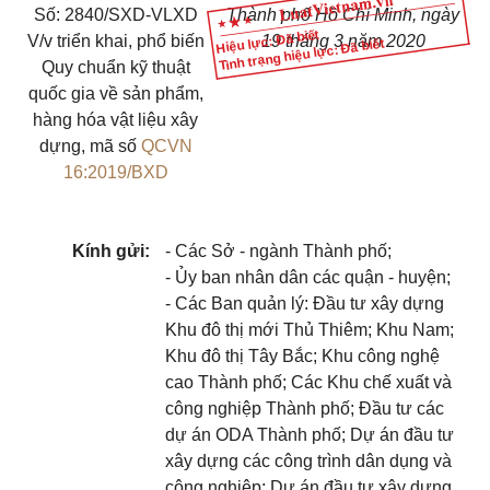
Số: 2840/SXD-VLXD
Thành phố Hồ Chí Minh, ngày
Hiệu lực: Đã biết
V/v triển khai, phổ biến
19
tháng
3
năm 202
0
Tình trạng hiệu lực: Đã biết
Quy chuẩn kỹ thuật
quốc gia về sản phẩm,
hàng hóa vật liệu xây
dựng, mã số
QCVN
16:2019/BXD
Kính gửi:
- Các Sở - ngành Thành phố;
- Ủy ban nhân dân các quận - huyện;
- Các Ban quản lý: Đầu tư xây dựng
Khu đô thị mới Thủ Thiêm; Khu Nam;
Khu đô thị Tây Bắc; Khu công nghệ
cao Thành phố; Các Khu chế xuất và
công nghiệp Thành phố; Đầu tư các
dự án ODA Thành phố; Dự án đầu tư
xây dựng các công trình dân dụng và
công nghiệp; Dự án đầu tư xây dựng