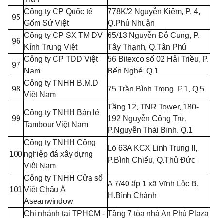
Công ty CP Quốc tế
778K/2 Nguyễn Kiệm, P. 4,
95
Gốm Sứ Việt
Q.Phú Nhuận
Công ty CP SX TM DV
65/13 Nguyễn Đỗ Cung, P.
96
Kính Trung Việt
Tây Thạnh, Q.Tân Phú
Công ty CP TDD Việt
56 Bitexco số 02 Hải Triều, P.
97
Nam
B
ế
n Nghé, Q.
1
Công ty TNHH B.M.D
98
75 Trần Bình Trọng, P.1, Q.5
Việt Nam
Tầng 12, TNR Tower, 180-
Công ty TNHH Bán lẻ
99
192 Nguyễn Công Trứ,
Tambour Việt Nam
P.Nguyễn Thái Bình
.
Q.
1
Công ty TNHH Công
Lô 63A KCX Linh Trung II,
100
nghiệp đá xây dựng
P.Bình Chiểu, Q.Thủ Đức
Việt Nam
Công ty TNHH C
ử
a s
ổ
A 7/40 ấp 1 xã Vĩnh L
ộ
c B,
101
Vi
ệ
t Châu Á
H.Bình Chánh
Aseanwindow
Chi nhánh tại TPHCM -
Tầng 7 tòa nhà An Phú Plaza