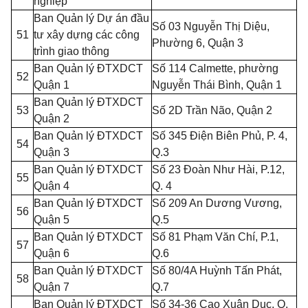
nghiệp
Ban Qu
ả
n lý Dự án đầu
Số 03 Nguyễn Thị Diệu,
51
tư xây dựng các công
Phường 6, Quận 3
trình giao thông
Ban Quản lý ĐTXDCT
Số 114 Calmette, phường
52
Quận 1
Nguyễn Thái Bình, Quận 1
Ban Quản lý ĐTXDCT
53
Số 2D Trần Não, Quận 2
Quận 2
Ban Quản lý ĐTXDCT
Số 345 Điện Biên Phủ, P. 4,
54
Quận 3
Q.3
Ban Quản lý ĐTXDCT
Số 23 Đoàn Như Hài, P.12,
55
Quận 4
Q. 4
Ban Quản lý ĐTXDCT
Số 209 An Dương Vương,
56
Quận 5
Q.5
Ban Quản lý ĐTXDCT
Số 81 Phạm Văn Chí, P.1,
57
Quận 6
Q.6
Ban Quản lý ĐTXDCT
Số 80/4A Huỳnh Tấn Phát,
58
Quận 7
Q.7
Ban Quản lý ĐTXDCT
Số 34-36 Cao Xuân Dục, Q.