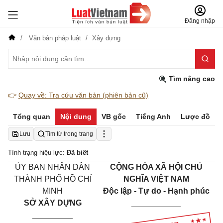
Đăng nhập
Văn bản pháp luật
Xây dựng
Tìm nâng cao
👉
Quay về: Tra cứu văn bản (phiên bản cũ)
Tổng quan
Nội dung
VB gốc
Tiếng Anh
Lược đồ
Lưu
Tìm từ trong trang
Tình trạng hiệu lực:
Đã biết
ỦY BAN NHÂN DÂN
CỘNG HÒA XÃ HỘI CHỦ
THÀNH PHỐ HỒ CHÍ
NGHĨA VIỆT NAM
MINH
Độc lập - Tự do - Hạnh phúc
SỞ XÂY DỰNG
___________
_________