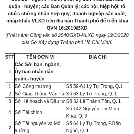
quận - huyện; các Ban Quản lý; các hội, hiệp hội; tổ
chức chứng nhận hợp quy; doanh nghiệp sản xuất,
nhập khẩu VLXD trên địa bàn Thành phố để triển khai
QVN 16:2019/
BXD
(Phát hành Công văn số 2840
/
SXD-VLXD ngày 19/3/2020
của Sở Xây dựng Thành phố Hồ Chí Minh)
STT
TÊN ĐƠN VỊ
ĐỊA CHỈ
Các Sở, ban, ngành,
I
Ủy ban nhân dân
quận - huyện
1
Sở Công thương
Số 59-61 Lý Tự Trọng, Q.
1
2
Sở Giao Thông Vận T
ả
i
Số 63 Lý Tự Trọng, Q.
1
3
Sở Kế hoạch và Đầu tư
Số 32 Lê Thánh Tôn, Q.
1
Số 142 Nguyễn Thị Minh
4
Sở Tài chính
Khai, Q. 3
Sở Tài nguyên và Môi
Số 64 Lý Tự Trọng, P.Bến
5
trường
Nghé, Q. 1