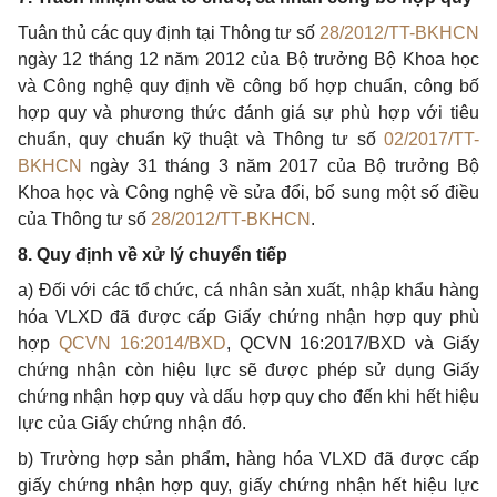
Tuân thủ các quy định tại Thông tư số
28/2012/TT-BKHCN
ngày 12 tháng 12 năm 2012 của Bộ trưởng Bộ Khoa học
và Công nghệ quy định về công bố hợp chuẩn, công bố
hợp quy và phương thức đánh giá sự phù hợp với tiêu
chuẩn, quy chuẩn kỹ thuật và Thông tư số
02/2017/TT-
BKHCN
ngày 31 tháng 3 năm 2017 của Bộ trưởng Bộ
Khoa học và Công nghệ về sử
a
đ
ổ
i, bổ sung một số điều
của Thông tư số
28/2012/TT-BKHCN
.
8. Quy định về xử lý chuyển tiếp
a) Đối với các tổ chức, cá nhân sản xuất, nhập khẩu hàng
hóa VLXD đã được cấp Giấy chứng nhận hợp quy phù
hợp
QCVN 16:2014/BXD
, QCVN 16:2017/BXD và Giấy
chứng nhận còn hiệu lực sẽ được phép sử dụng Giấy
chứng nhận hợp quy và d
ấ
u hợp quy cho đến khi hết hiệu
lực của Gi
ấ
y chứng nhận đó.
b) Trường hợp sản phẩm, hàng hóa VLXD đã được cấp
giấy chứng nhận hợp quy, giấy chứng nhận hết hiệu lực