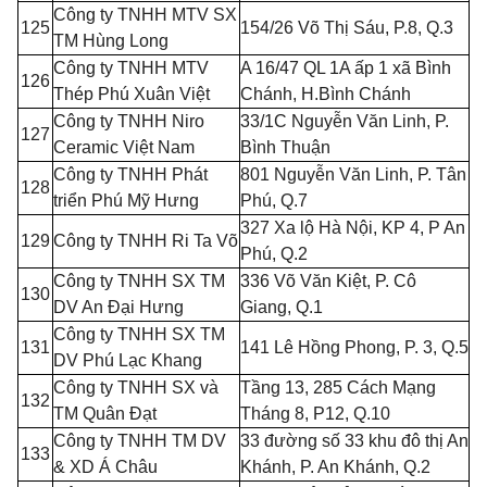
Công ty TNHH MTV SX
125
154/26 Võ Thị Sáu, P.8, Q.3
TM Hùng Long
Công ty TNHH MTV
A 16/47 QL 1A ấp 1 xã Bình
126
Thép Phú Xuân Việt
Chánh, H.Bình Chánh
Công ty TNHH Niro
33/1C Nguyễn
V
ăn Linh, P.
127
Ceramic Việt Nam
Bình Thuận
Công ty TNHH Phát
801 Nguyễn Văn Linh, P. Tân
128
triển Ph
ú
Mỹ Hưng
Ph
ú
, Q.7
327 Xa l
ộ
Hà Nội, KP 4,
P
An
129
Công ty TNHH Ri Ta Võ
Phú, Q.2
Công ty TNHH SX TM
336 Võ Văn Kiệt, P. Cô
130
DV An Đại Hưng
Giang, Q.
1
Công ty TNHH SX TM
131
141 Lê Hồng Phong, P. 3, Q.5
DV Phú L
ạ
c Khang
Công ty TNHH SX và
Tầng 13, 285 Cách Mạng
132
TM Quân Đ
ạt
Tháng 8, P12, Q.10
Công ty TNHH TM DV
33 đường số 33 khu đô thị An
133
& XD Á Châu
Khánh, P. An Khánh, Q.2