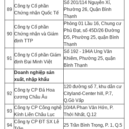
Số 201/114 Nguyễn Xí,
Công ty C
ổ
ph
ầ
n
89
Phường 26, Quận Bình
Chứng nh
ậ
n Quốc Tế
Thạnh
Phòng 01 Lầu 16, Chung cư
Công ty Cổ phần
Phú Đạt,
số
45D/26 Đường
90
Chứng nhận và Giám
D5, Phường 25, quận Bình
định TTP
Thạnh
Số 192 - 194A Ung Văn
Công ty Cổ phần Giám
91
Khiêm, Phường 25, quận
định Đại Minh Việt
Bình Thạnh
Doanh nghiệp sản
xuất, nhập khẩu
120 đường số 7, khu dân cư
Công ty CP Đá Hoa
92
Cityland-Center hill, P.7,
cương Châu Âu
Q.G
ò
Vấp
Công ty CP Công nghệ
10/4A Phan Văn Hớn, P.
93
Kính Liên Châu Lục
Th
ớ
i Nhất, Q.12
Công ty CP ĐT SX Lê
94
25 Trần Bình Trọng, P. 1, Q.5
Trần