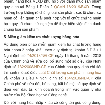
phẩm, hàng hóa VLXD phù hợp với danh mục sản phẩm
quy định tại Bảng 1 Phần 2
QCVN 16:2019/BXD
. Trong
trường hợp không rõ chủng loại sản phẩm, các tổ chức, cá
nhân có liên quan phải phối hợp với tổ chức ch
ứ
ng nhận
hợp quy, tổ chức thử nghiệm đ
ể
thực hiện việc định danh
chủng loại sản phẩm.
5. Miễn giảm kiểm tra chất lượng hàng hóa
Áp dụng biện pháp miễn giảm kiểm tra chất lượng hàng
hóa nhóm 2 nhập khẩu theo quy định tại khoản 3 Điều 1
Nghị định số
74/2018/NĐ-CP
ngày 15 tháng 5 năm 2018
của Chính phủ về sửa đổi bổ sung một số điều của Nghị
định số
132/2008/NĐ-CP
của Chính phủ quy định chi tiết
thi hành một số điều
Luật Chất lượng sản phẩm, hàng hóa
và khoản 3 Điều 4 Nghị định số
154/2018/NĐ-CP
của
Chính phủ về sửa đổi, bổ sung, bãi bỏ một số quy định về
điều kiện đầu tư, kinh doanh trong lĩnh vực quản lý nhà
nước của Bộ Khoa học và Công nghệ.
Đối với hàng hóa nhập khẩu có cùng tên gọi, công dụng,