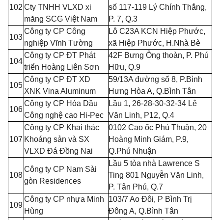
102
Cty TNHH VLXD xi
số 117-119 Lý Chính Th
ắ
ng,
m
ă
ng SCG Việt Nam
P. 7, Q.3
Công ty CP Công
Lô C23A KCN Hi
ệ
p Phước,
103
nghiệp Vĩnh Tường
xã Hi
ệ
p Phước, H.Nhà Bè
Công ty CP ĐT Phát
42F Bưng Ông thoàn, P. Phú
104
triển Hoàng Liên Sơn
Hữu, Q.9
Công ty CP ĐT XD
59/13A đường số 8, P.Bình
105
XNK Vina Aluminum
Hưng Hòa A, Q.B
ì
nh Tân
Công ty CP Hóa Dầu
L
ầ
u
1
, 26-28-30-32-34 Lê
106
Công ngh
ệ
cao Hi-Pec
V
ăn Linh, P12, Q.4
Công ty CP Khai thác
0102 Cao ốc Phú Thuận, 20
107
Khoáng sản và SX
Hoàng Minh Giám, P.9,
VLXD Đá Đồng Nai
Q.Phú Nhuận
L
ầu 5 tòa nhà Lawrence S
Công ty CP Nam Sài
108
Ting 801 Nguyễn Văn Linh,
gòn Residences
P. Tân Phú, Q.7
Công ty CP nhựa Minh
103/7 Ao Đôi,
P
Bình Trị
109
Hùng
Đông A, Q.Bình Tân