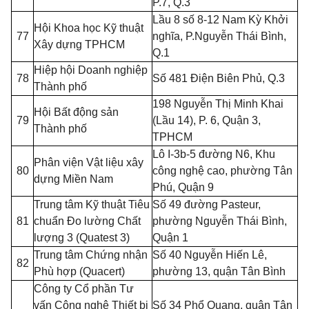
P.7,
Q
.3
Lầu 8 số 8-12 Nam Kỳ Khởi
Hội Khoa học Kỹ thuật
77
nghĩa, P.Nguyễn Thái Bình,
Xây dựng TPHCM
Q.
1
Hiệp hội Doanh nghiệp
78
Số 481 Điện Biên Ph
ủ
, Q.3
Thành phố
198 Nguy
ễ
n Thị Minh Khai
Hội Bất động sản
79
(Lầu 14), P. 6, Quận 3,
Thành phố
TPHCM
Lô
I
-3b-5 đường N6, Khu
Phân viện Vật liệu xây
80
công nghệ cao, phường Tân
dựng Miền Nam
Phú, Quận 9
Trung tâm Kỹ thuật Tiêu
Số 49 đường Pasteur,
81
chuẩn Đo lường Chất
phường Nguyễn Thái Bình,
lượng 3 (Quatest 3)
Quận
1
Trung tâm Chứng nhận
Số 40 Nguyễn Hiến Lê,
82
Phù hợp (Quacert)
phường 13, quận Tân Bình
Công ty C
ổ
phần Tư
vấn Công nghệ Thiết bị
Số 34 Phổ Quang, quận Tân