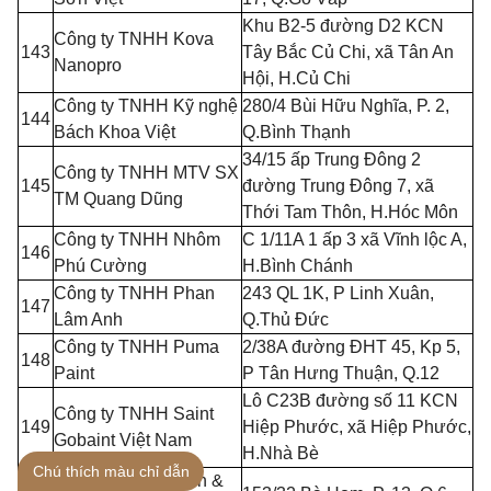
Khu B2-5 đường D2 KCN
Công ty TNHH Kova
143
Tây Bắc C
ủ
Chi, xã Tân An
Nanopro
Hội, H.
Củ
Chi
Công ty TNHH Kỹ ngh
ệ
280/4 Bùi Hữu Nghĩa, P. 2,
144
Bách Khoa Việt
Q.Bình Thạnh
34/15 ấp Trung Đông 2
Công ty TNHH MTV SX
145
đường Trung Đông 7, xã
TM Quang D
ũ
ng
Thới Tam Thôn, H.Hóc Môn
Công ty TN
H
H Nhôm
C
1/11A 1 ấp 3 xã Vĩnh lộc A,
146
Phú Cường
H.Bình Chánh
Công ty TN
H
H Phan
243 QL 1K
, P
L
i
nh Xuân,
147
Lâm Anh
Q.Th
ủ
Đức
Công ty TNHH Puma
2/38A đường ĐHT 45, Kp 5,
148
Paint
P
Tân Hưng Thu
ậ
n, Q.12
Lô C23B đường số 11 KCN
Công ty TNHH Saint
149
Hiệp Phước, xã Hiệp Phước,
Gobaint Việt Nam
H.Nhà Bè
Chú thích màu chỉ dẫn
Công ty TN
H
H Sơn &