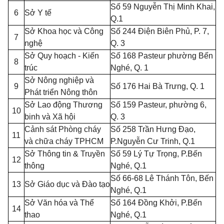
Số 59 Nguyễn Thị Minh Khai,
6
Sở Y tế
Q.
1
Sở Khoa học và Công
Số 244 Điện Biên Ph
ủ
, P. 7,
7
nghệ
Q. 3
Sở Quy hoạch - Kiến
Số 168 Pasteur phường Bến
8
trúc
Nghé, Q. 1
Sở Nông nghiệp và
9
Số 176 Hai Bà Trưng, Q. 1
Phát triển Nông thôn
Sở Lao động Thương
Số 159 Pasteur, phường 6,
10
binh và Xã hội
Q. 3
Cảnh sát Phòng cháy
Số 258 Trần Hưng Đạo,
11
và chữa cháy TPHCM
P.Nguyễn Cư Trinh, Q.
1
Sở Thông tin & Truyền
Số 59 Lý Tự Trọng, P.Bến
12
thông
Nghé, Q.
1
Số 66-68 Lê Thánh Tôn, Bến
13
Sở Giáo dục và Đào tạo
Nghé, Q.
1
Sở Văn hóa và Thể
Số 164 Đồng Khởi, P.Bến
14
thao
Nghé, Q.
1