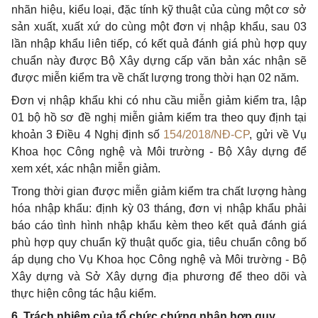
nhãn hiệu, kiểu loại, đặc tính kỹ thuật của cùng một cơ sở
sản xuất, xuất xứ do cùng một đơn vị nhập khẩu, sau 03
lần nhập khẩu liên tiếp, có kết quả đánh giá phù hợp quy
chuẩn này được Bộ Xây dựng cấp văn bản xác nhận sẽ
được miễn kiểm tra về chất lượng trong thời hạn 02 năm.
Đơn vị nhập khẩu khi có nhu cầu miễn giảm kiểm tra, lập
01 bộ hồ sơ đề nghị mi
ễ
n giảm kiểm tra theo quy định tại
khoản 3 Điều 4 Nghị định số
154/2018/NĐ-CP
, gửi về Vụ
Khoa học Công nghệ và Môi trường - Bộ Xây dựng đ
ể
xem xét, xác nhận miễn giảm.
Trong thời gian được miễn giảm kiểm tra chất lượng hàng
hóa nhập khẩu: định kỳ 03 tháng, đơn vị nhập khẩu phải
báo cáo tình hình nhập khẩu kèm theo kết quả đánh giá
phù hợp quy chuẩn kỹ thuật quốc gia, tiêu chuẩn công b
ố
áp dụng cho Vụ Khoa học Công nghệ và Môi trường - Bộ
Xây dựng và Sở Xây dựng địa phương để theo dõi và
thực hiện công tác hậu kiểm.
6. Trách nhiệm của tổ chức chứng nhận hợp quy