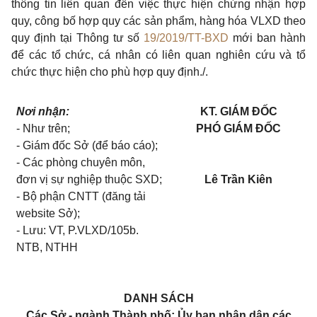
thôn
g
tin liên quan đến việc thực hiện chứng nhận hợp
q
uy, công bố hợp quy các sản phẩm, hàng hóa VLXD theo
quy định tại Thông tư s
ố
19/2019/TT-BXD
mới ban hành
để các tổ chức, cá nhân có liên quan nghiên cứu và tổ
chức thực hiện cho phù hợp quy định./
.
Nơi nhận:
KT. GIÁM ĐỐC
- Như trên;
PHÓ GIÁM ĐỐC
- Giám đốc Sở (để báo cáo);
- Các phòng chuyên môn,
đơn vị sự nghiệp thuộc SXD;
Lê Trần Kiên
- Bộ phận CNTT (đăng tải
website Sở);
- Lưu: VT, P.VLXD/105b.
NTB, NTHH
DANH SÁCH
Các Sở - ngành Thành phố; Ủy ban nhân dân các