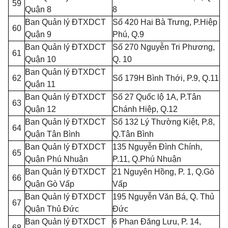
59
Quận 8
8
Ban Quản lý ĐTXDCT
Số 420 Hai Bà Trưng, P.Hiệp
60
Quận 9
Phú, Q.9
Ban Quản lý ĐTXDCT
Số 270 Nguyễn Tri Phương,
61
Quận 10
Q. 10
Ban Quản lý ĐTXDCT
62
Số 179H Bình Thới, P.9, Q.
11
Quận 11
Ban Qu
ả
n lý ĐTXDCT
Số 27 Quốc lộ 1A, P.Tân
63
Quận 12
Chánh Hiệp, Q.12
Ban Quản lý ĐTXDCT
Số 132 Lý Thường Kiệt, P.8,
64
Quận Tân Bình
Q.Tân Bình
Ban Quản lý ĐTXDCT
135 Nguyễn Đình Chính,
65
Quận Phú Nhuận
P.
11
, Q.Phú Nhuận
Ban Quản lý ĐTXDCT
21 Nguyên Hồng, P. 1, Q.G
ò
66
Quận Gò Vấp
V
ấp
Ban Quản lý ĐTXDCT
195 Nguyễn Văn Bá, Q. Th
ủ
67
Quận Thủ Đức
Đức
Ban Quản lý ĐTXDCT
6 Phan Đăng Lưu, P. 14,
68