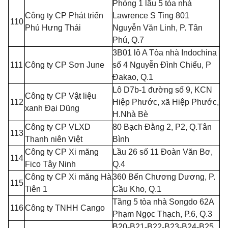
Phòng 1 lầu 5 tòa nhà
Công ty CP Phát triển
Lawrence S Ting 801
110
Phú Hưng Thái
Nguyễn Văn Linh, P. Tân
Phú, Q.7
3B01 lô A Tòa nhà Indochina
111
Công ty CP Sơn June
số 4 Nguyễn Đình Chi
ể
u,
P
Đ
akao, Q.1
Lô D7b-1 đường số 9, KCN
Công ty CP Vật li
ệ
u
112
Hiệp Phước, xã Hiệp Phước,
xanh Đ
ạ
i Dũng
H.Nhà Bè
Công ty CP VLXD
80 Bạch Đằng 2, P2, Q.Tân
113
Thanh niên Vi
ệ
t
Bình
Công ty CP Xi măng
Lầu 26 số 11 Đoàn Văn Bơ,
114
Fico Tây Ninh
Q.4
Công ty CP Xi măng Hà
360 Bến Chương Dương, P.
115
Tiên 1
C
ầu Kho, Q.1
Tầng 5 tòa nhà Songdo 62A
116
Công ty TNHH Cango
Phạm Ng
ọc
Thạch, P.6, Q.3
B20-B21-B22-B23-B24-B25