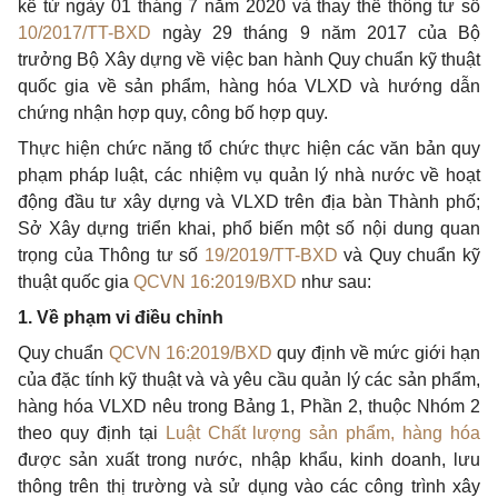
kể từ ngày 01 tháng 7 năm 2020 và thay thế thông tư số
10/2017/TT-BXD
ngày 29 tháng 9 năm 2017 của Bộ
trưởng Bộ Xây dựng về việc ban hành Quy chuẩn kỹ thuật
quốc gia về sản phẩm, hàng hóa VLXD và hướng dẫn
chứng nhận hợp quy, công bố hợp quy.
Thực hiện chức năng tổ chức thực hiện các văn bản quy
phạm pháp luật, các nhiệm vụ quản lý nhà nước về hoạt
động đầu tư xây dựng và VLXD trên địa bàn Thành phố;
Sở Xây dựng triển khai, ph
ổ
bi
ế
n một số nội dung quan
trọng của Thông tư số
19/2019/TT-BXD
và Quy chuẩn kỹ
thuật quốc gia
QCVN 16:2019/BXD
như sau:
1. Về phạm vi điều chỉnh
Quy chuẩn
QCVN 16:2019/BXD
quy định về mức giới hạn
của đặc tính kỹ thuật và và yêu cầu quản lý các sản phẩm,
hàng hóa VLXD nêu trong Bảng 1, Ph
ầ
n 2, thuộc Nhóm 2
theo quy định tại
Luật Chất lượng sản phẩm, hàng hóa
được sản xuất trong nước, nhập khẩu, kinh doanh, lưu
thông trên thị trường và sử dụng vào các công trình xây