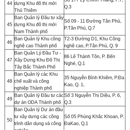
44
dựng Khu đô thị mới
Q.3
Thủ Thiêm
Ban Quản lý Đầu tư xây
Số 09 - 11 Đường Tân Phú,
45
dựng Khu đô thị mới
P.Tân Phú, Q.7
Nam Thành phố
Ban Quản lý Khu công
T2-3 Đường D
1
, Khu Công
46
nghệ cao Thành phố
nghệ cao, P.Tân Phú, Q. 9
Ban Quản Lý Đầu Tư -
86 Lê Thánh Tôn, P. Bến
47
Xây Dựng Khu Đô Thị
Nghé, Q.
1
Tây Bắc Thành Phố
Ban Quản lý các Khu
35 Nguyễn B
ỉ
nh Khiêm, P.Đa
48
chế xuất và công
Kao, Q. 1
,
nghiệp Thành phố
Ban Quản lý Đầu tư các
Số 3 Nguyễn Thị Diệu, P. 6,
49
dự án ODA Thành phố
Q.3
Ban Quản lý Dự án đầu
tư xây dựng các công
Số 05 Phùng Khắc Khoan, P.
50
trình dân dụng và công
ĐaKao, Q.
1