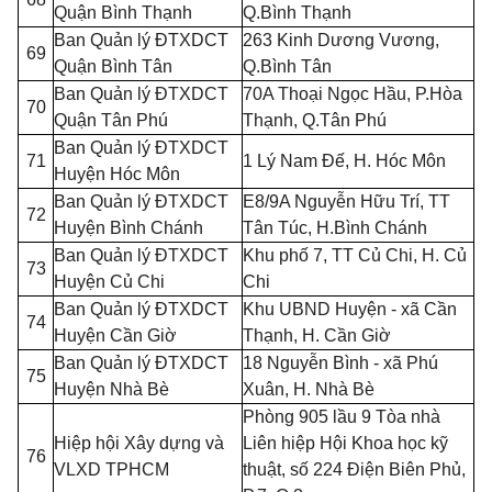
Quận Bình Thạnh
Q.Bình Thạnh
Ban Quản lý ĐTXDCT
263 Kinh Dương Vương,
69
Quận Bình Tân
Q.Bình Tân
Ban Quản lý ĐTXDCT
70A Thoại Ngọc Hầu, P.Hòa
70
Quận Tân Phú
Thạnh, Q.Tân Phú
Ban Quản lý ĐTXDCT
71
1 Lý Nam Đế, H. Hóc Môn
Huyện Hóc Môn
Ban Quản lý ĐTXDCT
E8/9A Nguyễn Hữu Trí, TT
72
Huyện Bình Chánh
Tân Túc, H.Bình Chánh
Ban Quản lý ĐTXDCT
Khu phố 7, TT C
ủ
Chi, H. Củ
73
Huyện Củ Chi
Chi
Ban Quản lý ĐTXDCT
Khu UBND Huyện - xã Cần
74
Huyện Cần Giờ
Thạnh, H. Cần Giờ
Ban Quản lý ĐTXDCT
18 Nguyễn Bình - xã Phú
75
Huyện Nhà Bè
Xuân, H. Nhà Bè
Phòng 905 l
ầ
u 9 Tòa nhà
Hiệp hội Xây dựng và
Liên hiệp Hội Khoa học kỹ
76
VLXD TPHCM
thuật, số 224 Điện Biên Phủ,