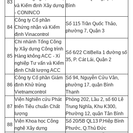
83
và Kiểm định Xây dựng
Bình
- CONINCO
Công ty Cổ phần
Số 115 Trần Quốc Thảo,
84
Chứng nhận và Kiểm
phường 7, Quận 3
định Vinacontrol
Chi nhánh Tổng Công
ty Xây dựng Công trình
Số 6/22 CitiBella 1 đường số
85
Hàng không ACC - Xí
35, P. Cát Lái, Quận 2
nghiệp Tư vấn và Kiểm
định Chất lượng ACC
Công ty Cổ phần Giám
Số 94, Nguyễn Cửu Vân,
86
định Kh
ử
trùng
phường 17, quận Bình
Vietnamcontrol
Thạnh
Viện Nghiên cứu Phát
Phòng 202, Lầu 2, số 60 Lê
87
triển Tiêu chuẩn Chất
Trung Nghĩa, Khu K300,
lượng
Phường 12, quận Tân Bình
Viện Khoa học Công
Số 20/5B QL13 P.Hiệp Bình
88
nghệ Xây dựng
Phước, Q.Thủ Đức