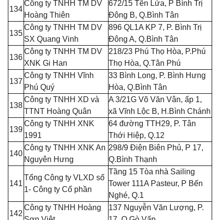
Công ty TNHH TM DV
672/15
T
ên L
ử
a,
P
Bình Trị
134
Hoàng Thiên
Đông B, Q.Bình Tân
Công ty TNHH TM DV
896 QL1A KP 7, P. Bình Trị
135
SX Quang Vinh
Đông A, Q.Bình Tân
Công ty TNHH TM DV
218/23 Phú Thọ Hòa, P.Phú
136
XNK Gi Han
Th
ọ
Hòa, Q.Tân Phú
Công ty TNHH Vĩnh
33 Bình Long, P. Bình Hưng
137
Phú Quý
Hòa, Q.Bình Tân
Công ty TNHH XD và
A 3/21G Võ Văn Vân, ấp 1,
138
TTNT Hoàng Quân
xã Vĩnh Lộc B, H.Bình Chánh
Công ty TNHH XNK
64 đường TTH29, P. Tân
139
1991
Thới Hi
ệ
p, Q.12
Công ty TNHH XNK An
298/9 Điện Biên Phủ,
P
17,
140
Nguyên Hưng
Q.Bình Thạnh
Tầng 15 Tòa nhà Sailing
Tổng Công ty VLXD số
141
Tower 111A Pasteur,
P
B
ế
n
1- Công ty Cổ phần
Nghé, Q.
1
Công ty TNHH Hoàng
137 Nguyễn Văn Lượng, P.
142
Sơn Việt
17, Q.G
ò V
ấp