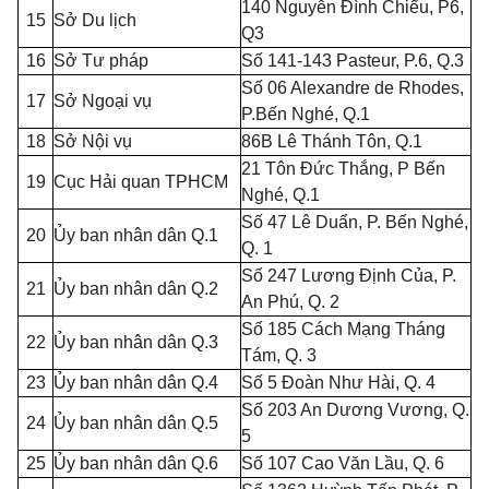
140 Nguyễn Đình Chiểu, P6,
15
Sở Du lịch
Q3
16
Sở Tư pháp
Số 141-143 Pasteur, P.6, Q.3
Số 06 Alexandre de Rhodes,
17
Sở Ngoại vụ
P.Bến Nghé, Q.
1
18
Sở Nội vụ
86B Lê Thánh Tôn, Q.1
21 Tôn Đức Thắng, P Bến
19
Cục Hải quan TPHCM
Nghé, Q.
1
Số 47 Lê Duẩn,
P.
Bến Nghé,
20
Ủy ban nhân dân Q.
1
Q. 1
Số 247 Lương Định Của, P.
21
Ủy ban nhân dân Q.2
An Phú, Q. 2
Số 185 Cách Mạng Tháng
22
Ủy ban nhân dân Q.3
Tám, Q. 3
23
Ủy ban nhân dân Q.4
Số 5 Đoàn Như Hài, Q. 4
Số 203 An Dương Vương, Q.
24
Ủy ban nhân dân Q.5
5
25
Ủy ban nhân dân Q.6
Số 107 Cao Văn Lầu, Q. 6