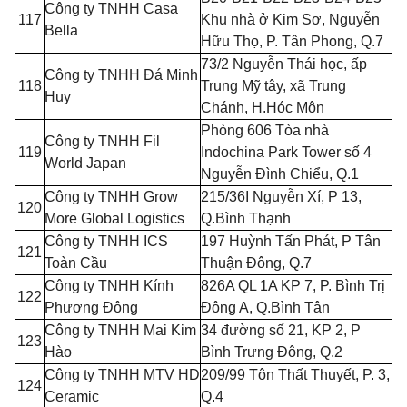
Công ty TNHH Casa
117
Khu nhà ở Kim Sơ, Nguyễn
Bella
Hữu Thọ, P. Tân Phong, Q.7
73/2 Nguyễn Thái học, ấp
Công ty TNHH Đá Minh
118
Trung Mỹ tây, xã Trung
Huy
Chánh, H.Hóc Môn
Phòng 606 Tòa nhà
Công ty TNHH Fil
119
Indochina Park Tower số 4
World Japan
Nguyễn Đình Chi
ể
u,
Q
.1
Công ty TNHH Grow
215/36
I
Nguyễn Xí,
P
13,
120
More Global Logistics
Q.Bình Thạnh
Công ty TNHH ICS
197 Huỳnh Tấn Phát,
P
T
â
n
121
Toàn Cầu
Thuận Đông, Q.7
Công ty TNHH Kính
826A QL 1A KP 7, P. Bình Trị
122
Phương Đông
Đông A, Q.Bình Tân
Công ty TNHH Mai Kim
34 đường số 21, KP 2,
P
123
Hào
Bình Trưng Đông, Q.2
Công ty TNHH MTV
H
D
209/99 Tôn Th
ấ
t Thuyết, P. 3,
124
Ceramic
Q.4