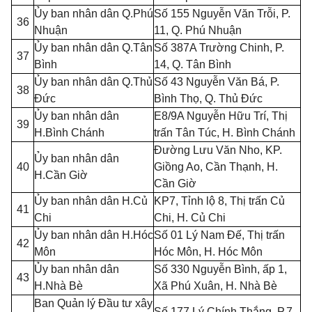
Ủy ban nhân dân Q.Phú
Số 155 Ng
u
yễn Văn Trỗi, P.
36
Nhuận
11, Q. Phú Nhuận
Ủy ban nhân dân Q.Tân
Số 387A Trường Chinh, P.
37
Bình
14, Q. Tân Bình
Ủy ban nhân dân Q.Thủ
Số 43 Nguy
ễ
n Văn Bá, P.
38
Đức
Bình Thọ, Q. Thủ Đức
Ủy ban nhân dân
E8/9A Nguyễn Hữu Trí, Thị
39
H.Bình Chánh
trấn Tân Túc, H. Bình Chánh
Đường Lưu Văn Nho, KP.
Ủy ban nhân dân
40
Giồng Ao,
Cần Thạnh
, H.
H.Cần Giờ
Cần Giờ
Ủy ban nhân dân H.C
ủ
KP7, T
ỉ
nh lộ 8, Thị trấn Củ
41
Chi
Chi, H. Củ Chi
Ủy ban nhân dân H.Hóc
Số 01 Lý Nam Đế, Thị trấn
42
Môn
Hóc Môn, H. Hóc Môn
Ủy ban nhân dân
Số 330 Nguyễn Bình, ấp 1,
43
H.Nhà Bè
Xã Phú Xuân, H. Nhà Bè
Ban Quản lý Đầu tư xây
Số 177 Lý Chính Thắng, P.7,