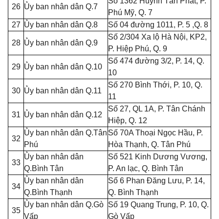
Số 1362 Huỳnh Tấn Phát, P.
26
Ủy ban nhân dân Q.7
Phú Mỹ, Q. 7
27
Ủ
y ban nhân dân Q.8
Số 04 đường 101
1
, P. 5 ,Q. 8
Số 2/304 Xa lộ Hà Nội, KP2,
28
Ủy ban nhân dân Q.9
P. Hiệp Phú, Q. 9
Số 474 đường 3/2, P. 14, Q.
29
Ủy ban nhân dân Q.10
10
Số 270 Bình Th
ới
, P. 10, Q.
30
Ủy ban nhân dân Q.
1
1
11
Số 27, QL 1A, P. Tân Chánh
31
Ủy ban nhân dân Q.12
Hiệp, Q. 12
Ủy ban nhân dân Q.Tân
Số 70A Thoại Ngọc Hầu, P.
32
Phú
Hòa Thạnh, Q. Tân Phú
Ủy ban nhân dân
Số 521 Kinh Dương Vương,
33
Q.B
ì
nh Tân
P. An lạc, Q. Bình Tân
Ủy ban nhân dân
Số 6 Phan Đ
ă
ng Lưu, P. 14,
34
Q.Bình Thạnh
Q. Bình Thạnh
Ủy ban nhân dân Q.G
ò
Số 19 Quang Trung, P. 10, Q.
35
Vấp
Gò Vấp