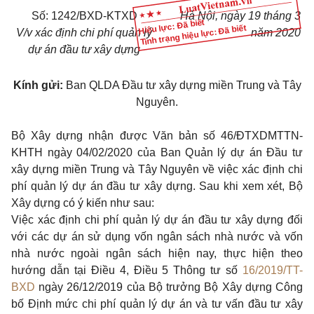
Số: 1242/BXD-KTXD
Hà Nội, ngày 19 tháng 3
Hiệu lực: Đã biết
Tình trạng hiệu lực: Đã biết
V/v xác định chi phí quản lý
năm 2020
dự án đầu tư xây dựng
Kính gửi:
Ban QLDA Đầu tư xây dựng miền Trung và Tây
Nguyên.
Bộ Xây dựng nhận được Văn bản số 46/ĐTXDMTTN-
KHTH ngày 04/02/2020 của Ban Quản lý dự án Đầu tư
xây dựng miền Trung và Tây Nguyên về việc xác định chi
phí quản lý dự án đầu tư xây dựng. Sau khi xem xét, Bộ
Xây dựng có ý kiến như sau:
Việc xác định chi phí quản lý dự án đầu tư xây dựng đối
với các dự án sử dụng vốn ngân sách nhà nước và vốn
nhà nước ngoài ngân sách hiện nay, thực hiện theo
hướng dẫn tại
Điều 4, Điều 5 Thông tư số
16/2019/TT-
BXD
ngày 26/12/2019 của Bộ trưởng Bộ Xây dựng Công
bố Định mức chi phí quản lý dự án và tư vấn đầu tư xây