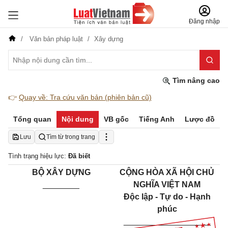
Đăng nhập
Văn bản pháp luật
Xây dựng
Tìm nâng cao
👉
Quay về: Tra cứu văn bản (phiên bản cũ)
Tổng quan
Nội dung
VB gốc
Tiếng Anh
Lược đồ
Lưu
Tìm từ trong trang
Tình trạng hiệu lực:
Đã biết
BỘ XÂY DỰNG
CỘNG HÒA XÃ HỘI CHỦ
________
NGHĨA VIỆT NAM
Độc lập - Tự do - Hạnh
phúc
___________________