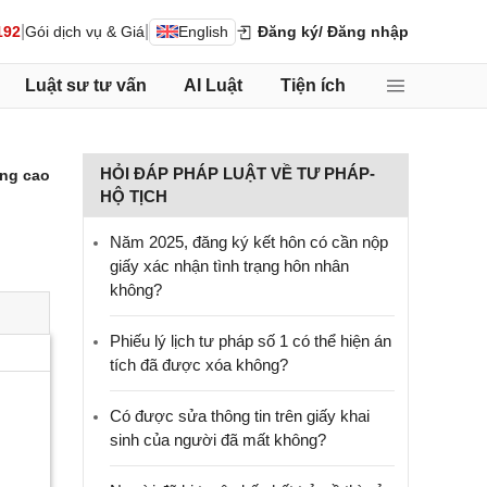
|
|
192
Gói dịch vụ & Giá
English
Đăng ký
/ Đăng nhập
Luật sư tư vấn
AI Luật
Tiện ích
HỎI ĐÁP PHÁP LUẬT VỀ TƯ PHÁP-
ng cao
HỘ TỊCH
Năm 2025, đăng ký kết hôn có cần nộp
giấy xác nhận tình trạng hôn nhân
không?
Phiếu lý lịch tư pháp số 1 có thể hiện án
tích đã được xóa không?
Có được sửa thông tin trên giấy khai
sinh của người đã mất không?