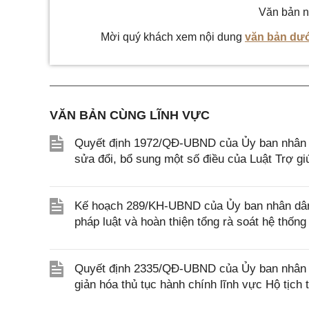
Văn bản n
Mời quý khách xem nội dung
văn bản dướ
VĂN BẢN CÙNG LĨNH VỰC
Quyết định 1972/QĐ-UBND của Ủy ban nhân dâ
sửa đổi, bổ sung một số điều của Luật Trợ giú
Kế hoạch 289/KH-UBND của Ủy ban nhân dân t
pháp luật và hoàn thiện tổng rà soát hệ thống
Quyết định 2335/QĐ-UBND của Ủy ban nhân d
giản hóa thủ tục hành chính lĩnh vực Hộ tịc