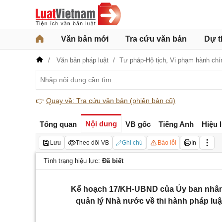
Văn bản mới
Tra cứu văn bản
Dự t
Văn bản pháp luật
Tư pháp-Hộ tịch,
Vi phạm hành chí
👉
Quay về: Tra cứu văn bản (phiên bản cũ)
Nội dung
Tổng quan
VB gốc
Tiếng Anh
Hiệu 
Lưu
Theo dõi VB
Ghi chú
Báo lỗi
In
Tình trạng hiệu lực:
Đã biết
Kế hoạch 17/KH-UBND của Ủy ban nhân d
quản lý Nhà nước về thi hành pháp luật