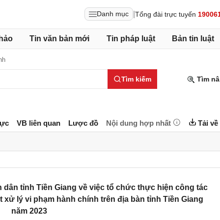
|
Danh mục
Tổng đài trực tuyến
19006
hảo
Tin văn bản mới
Tin pháp luật
Bản tin luật
nh
Tìm kiếm
Tìm nâ
lực
VB liên quan
Lược đồ
Nội dung hợp nhất
Tải về
ân tỉnh Tiền Giang về việc tổ chức thực hiện công tác
 xử lý vi phạm hành chính trên địa bàn tỉnh Tiền Giang
năm 2023