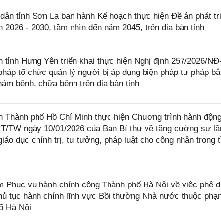
n tỉnh Sơn La ban hành Kế hoạch thực hiện Đề án phát tr
 2026 - 2030, tầm nhìn đến năm 2045, trên địa bàn tỉnh
tỉnh Hưng Yên triển khai thực hiện Nghị định 257/2026/N
pháp tổ chức quản lý người bị áp dụng biện pháp tư pháp bắ
khám bệnh, chữa bệnh trên địa bàn tỉnh
Thành phố Hồ Chí Minh thực hiện Chương trình hành động
-CT/TW ngày 10/01/2026 của Ban Bí thư về tăng cường sự lã
iáo dục chính trị, tư tưởng, pháp luật cho công nhân trong t
Phục vụ hành chính công Thành phố Hà Nội về việc phê d
t thủ tục hành chính lĩnh vực Bồi thường Nhà nước thuộc phạ
ố Hà Nội