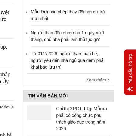
Mẫu Đơn xin phép thay đổi nơi cư trú
uyệt
mới nhất
hức
Người thân đến chơi nhà 1 ngày và 1
tháng, chủ nhà phải làm thủ tục gì?
ụp,
Từ 01/7/2026, người thân, bạn bè,
người yêu đến nhà ngủ qua đêm phải
khai báo lưu trú
 pháp
Xem thêm
h Ủy
TIN VĂN BẢN MỚI
Yêu
cầu
 thêm
Chỉ thị 31/CT-TTg: Mỗi xã
hỗ trợ
phải có công chức phụ
trách giáo dục trong năm
2026
nh bị