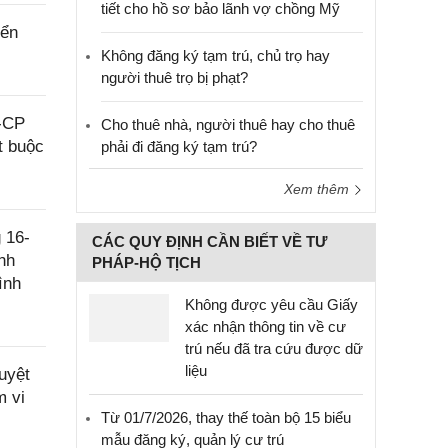
tiết cho hồ sơ bảo lãnh vợ chồng Mỹ
iển
Không đăng ký tạm trú, chủ trọ hay
người thuê trọ bị phạt?
Đ-CP
Cho thuê nhà, người thuê hay cho thuê
t buộc
phải đi đăng ký tạm trú?
Xem thêm
 16-
CÁC QUY ĐỊNH CẦN BIẾT VỀ TƯ
nh
PHÁP-HỘ TỊCH
ình
Không được yêu cầu Giấy
xác nhận thông tin về cư
trú nếu đã tra cứu được dữ
liệu
uyệt
m vi
Từ 01/7/2026, thay thế toàn bộ 15 biểu
mẫu đăng ký, quản lý cư trú