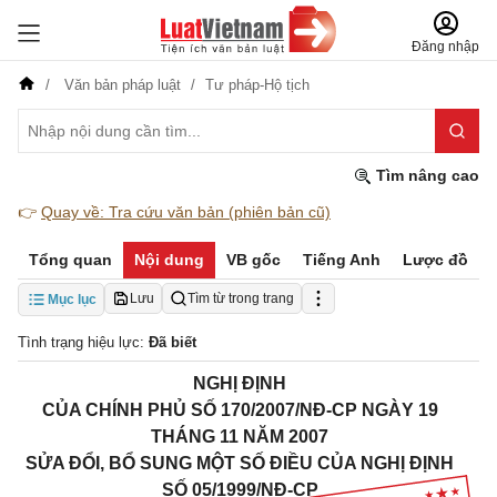
Đăng nhập
Văn bản pháp luật
Tư pháp-Hộ tịch
Tìm nâng cao
👉
Quay về: Tra cứu văn bản (phiên bản cũ)
Tổng quan
Nội dung
VB gốc
Tiếng Anh
Lược đồ
Lưu
Tìm từ trong trang
Mục lục
Tình trạng hiệu lực:
Đã biết
NGHỊ ĐỊNH
CỦA CHÍNH PHỦ
SỐ 170/2007/NĐ-CP
NGÀY 19
THÁNG 11 NĂM 2007
SỬA ĐỔI, BỔ SUNG MỘT SỐ ĐIỀU CỦA NGHỊ ĐỊNH
SỐ 05/1999/NĐ-CP