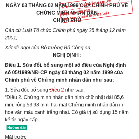
NGÀY 03 THÁNG 02 NĂM 1999 CỦA CHÍNH PHỦ VỀ
Hiệu lực: Đã biết
CHỨNG MINH NHÂN DÂN
Tình trạng hiệu lực: Đã biết
CHÍNH PHỦ
Căn cứ Luật Tổ chức Chính phủ ngày 25 tháng 12 năm
2001;
Xét đề nghị của Bộ trưởng
Bộ Công an,
NGHỊ ĐỊNH :
Điều 1. Sửa đổi, bổ sung một số điều của Nghị định
số 05/1999/NĐ-CP ngày 03 tháng 02 năm 1999 của
Chính phủ về Chứng minh nhân dân như sau:
1. Sửa đổi, bổ sung
Điều 2
như sau:
“Điều 2. Chứng minh nhân dân hình chữ nhật dài 85,6
mm, rộng 53,98 mm, hai mặt Chứng minh nhân dân in
hoa văn màu xanh trắng nhạt. Có giá trị sử dụng 15 năm
kể từ ngày cấp..
Mặt trước: