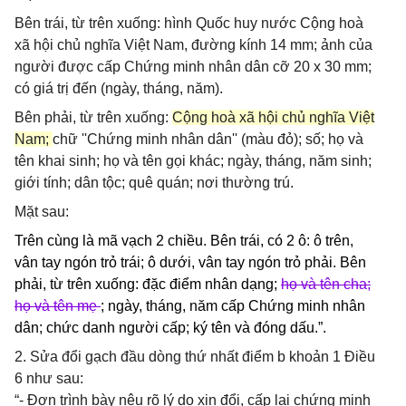
Bên trái, từ trên xuống: hình Quốc huy nước Cộng hoà
xã hội chủ nghĩa Việt Nam, đường kính 14 mm; ảnh của
người được cấp Chứng minh nhân dân cỡ 20 x 30 mm;
có giá trị đến (ngày, tháng, năm).
Bên phải, từ trên xuống:
Cộng hoà xã hội chủ nghĩa Việt
Nam;
chữ ''Chứng minh nhân dân'' (màu đỏ); số; họ và
tên khai sinh; họ và tên gọi khác; ngày, tháng, năm sinh;
giới tính; dân tộc; quê quán; nơi thường trú.
Mặt sau:
Trên cùng là mã vạch 2 chiều. Bên trái, có 2 ô: ô trên,
vân tay ngón trỏ trái; ô dưới, vân tay ngón trỏ phải. Bên
phải, từ trên xuống: đặc điểm nhân dạng;
họ và tên cha;
họ và tên mẹ
; ngày, tháng, năm cấp Chứng minh nhân
dân; chức danh người cấp; ký tên và đóng dấu.”.
2. Sửa đổi gạch đầu dòng thứ nhất điểm b khoản 1 Điều
6 như sau:
“- Đơn trình bày nêu rõ lý do xin đổi, cấp lại chứng minh