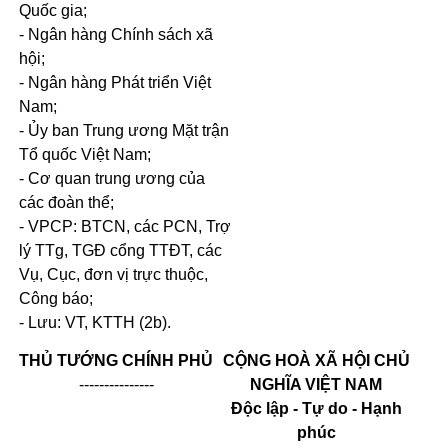
Quốc gia;
-
Ngân hàng Chính sách xã
hội;
-
Ngân hàng Phát triển Việt
Nam;
-
Ủy ban Trung ương Mặt trận
Tổ quốc Việt Nam;
-
Cơ quan trung ương của
các đoàn thể;
-
VPCP:
BTCN,
các
PCN,
Trợ
lý TTg, TGĐ cổng TTĐT, các
Vụ, Cục, đơn vị trực thuộc,
Công báo;
-
Lưu:
VT, KTTH
(2b)
.
THỦ TƯỚNG CHÍNH PHỦ
CỘNG HOÀ XÃ HỘI CHỦ
---------------
NGHĨA VIỆT NAM
Độc lập - Tự do - Hạnh
phúc