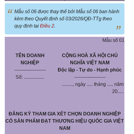
Mẫu số 06 được thay thế bởi Mẫu số 06 ban hành
kèm theo Quyết định số 03/2026/QĐ-TTg theo
quy định tại
Điều 2
.
Mẫu số 01
TÊN DOANH
CỘNG HOÀ XÃ HỘI CHỦ
NGHIỆP
NGHĨA VIỆT NAM
---------------------
Độc lập - Tự do - Hạnh phúc
Số: .................
---------------------
........., ngày ..... tháng ..... năm
20.....
ĐĂNG KÝ THAM GIA XÉT CHỌN DOANH NGHIỆP
CÓ
SẢN PHẨM
ĐẠT THƯƠNG HIỆU QUỐC GIA VIỆT
NAM