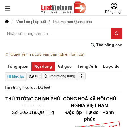
Đăng nhập
Văn bản pháp luật
Thương mại-Quảng cáo
Tìm nâng cao
👉
Quay về: Tra cứu văn bản (phiên bản cũ)
Tổng quan
Nội dung
VB gốc
Tiếng Anh
Lược đồ
Lưu
Tìm từ trong trang
Mục lục
Tình trạng hiệu lực:
Đã biết
THỦ TƯỚNG CHÍNH PHỦ
CỘNG HOÀ XÃ HỘI CHỦ
---------------
NGHĨA VIỆT NAM
Số: 30/2019/QĐ-TTg
Độc lập - Tự do - Hạnh
phúc
---------------------