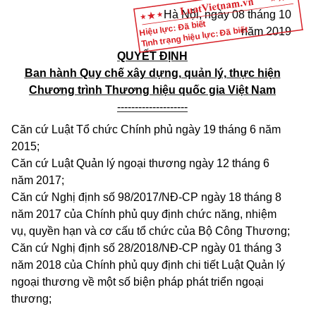
Hà
Nội, ngày
08
tháng 10
Hiệu lực: Đã biết
Tình trạng hiệu lực: Đã biết
năm 2019
QUYẾT ĐỊNH
Ban hành Quy chế xây dựng, quản lý, thực hiện
Chương trình Thương hiệu quốc gia Việt Nam
--------------------
Căn cứ Luật Tổ chức Chính phủ ngày 19 tháng 6 năm
2015;
Căn cứ Luật Quản lý ngoại thương ngày 12 tháng 6
năm 2017;
Căn cứ Nghị định số 98/2017/NĐ-CP ngày 18 tháng 8
năm 2017 của Chính phủ quy định chức năng, nhiệm
vụ, quyền hạn và cơ cấu tổ chức của Bộ Công Thương;
Căn cứ Nghị định số 28/2018/NĐ-CP ngày 01 tháng 3
năm 2018 của Chính phủ quy định chi tiết Luật Quản lý
ngoại thương về một số biện pháp phát triển ngoại
thương;