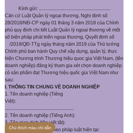
Kính gửi: ............................................................
Căn cứ Luật Quản lý ngoại thương, Nghị định số
28/2018/NĐ-CP ngày 01 tháng 3 năm 2018 của Chính
phủ quy định chi tiết Luật Quản lý ngoại thương về một
số biện pháp phát triển ngoại thương, Quyết định số
/2019/QĐ-TTg ngày tháng năm 2019 của Thủ tướng
Chính phủ ban hành Quy chế xây dựng, quản lý, thực
hiện Chương trình Thương hiệu quoc gia Việt Nam, (tên
doanh nghiệp) đăng ký tham gia xét chọn doanh nghiệp
có sản phẩm đạt Thương hiệu quốc gia Việt Nam như
sau:
I. THÔNG TIN CHUNG VỀ DOANH NGHIỆP
1. Tên doanh nghiệp (Tiếng
Việt):
..........................................................
2. Tên doanh nghiệp (Tiếng Anh):
3. Tên giao dịch (tên viết tắt):
Chú thích màu chỉ dẫn
4. Tên người đại diện theo pháp luật hiện tại: