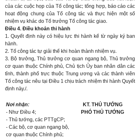
của các cuộc họp của Tổ côn
g
tác; tổng hợp, báo cáo các
hoạt động chung của Tổ công tác và thực hiện một số
nhiệm vụ khác do Tổ trưởng Tổ công tác giao.
Điều 4. Điều khoản thi hành
1.
Quyết định này có
hiệu lực thi hành kể từ ngày ký ban
hành.
2.
Tổ công tác tự giải thể khi hoàn thành nhiệm vụ.
3.
Bộ trưởng, Thủ trưởng cơ quan ngang bộ, Thủ trưởng
cơ quan thuộc Chính phủ, Chủ tịch Ủy ban nhân dân các
tỉnh, thành phố trực th
u
ộc Trung ương và các thành viên
Tổ công tác nêu tại Điều 1 chịu trách nhiệm thi hành Quyết
định này./.
Nơi nhận:
KT. THỦ TƯỚNG
-
Như Điều 4;
PHÓ THỦ TƯỚNG
-
Thủ tướng, các PTTgCP;
-
Các bộ, cơ quan ngang bộ,
cơ quan thuộc Chính
phủ;