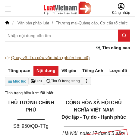
Đăng nhập
Văn bản pháp luật
Thương mại-Quảng cáo,
Cơ cấu tổ chức
Tìm nâng cao
👉
Quay về: Tra cứu văn bản (phiên bản cũ)
Tổng quan
Nội dung
VB gốc
Tiếng Anh
Lược đồ
Lưu
Tìm từ trong trang
Mục lục
Tình trạng hiệu lực:
Đã biết
THỦ TƯỚNG CHÍNH
CỘNG HÒA XÃ HỘI CHỦ
PHỦ
NGHĨA VIỆT NAM
__________
Độc lập - Tự do - Hạnh phúc
______________________
Số: 950/QĐ-TTg
Hà Nội, ngày 17 tháng 5 năm