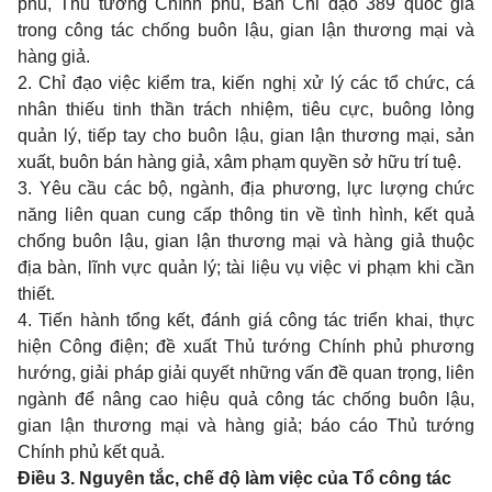
phủ, Thủ tướng Chính phủ, Ban Chỉ đạo 389 quốc gia
trong công tác chống buôn lậu, gian lận thương mại và
hàng giả.
2.
Chỉ đạo việc kiểm tra, kiến nghị xử lý các tổ chức, cá
nhân thiếu tinh thần trách nhiệm, tiêu cực, buông lỏng
quản lý, tiếp tay cho buôn lậu, gian lận thương mại, sản
xuất, buôn bán hàng giả, xâm phạm quyền sở hữu trí tuệ.
3.
Yêu cầu c
á
c bộ, ngành, địa phương, lực lượng chức
năng liên quan cung cấp thông tin về tình hình, kết quả
chống buôn lậu, gian lận thương mại và hàng giả thuộc
địa bàn, lĩnh vực quản lý; tài liệu vụ việc vi phạm khi cần
thiết.
4.
Tiến hành tổng kết, đánh giá công tác triển khai, thực
hiện Công điện; đề xuất Thủ tướng Chính phủ phương
hướng, giải pháp giải quyết những vấn đề quan trọng, liên
ngành để nâng cao hiệu quả công tác chống buôn lậu,
gian lận thương mại và hàng giả; báo cáo Thủ tướng
Chính phủ kết quả.
Điều 3. Nguyên tắc, chế độ làm việc của Tổ công tác