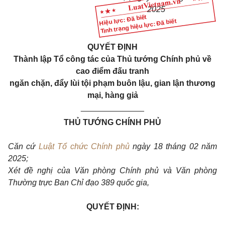
2025
Hiệu lực: Đã biết
Tình trạng hiệu lực: Đã biết
QUYẾT ĐỊNH
Thành lập Tổ công tác của Thủ tư
ớ
ng Chính phủ về
c
a
o điểm đấu tranh
ng
ă
n chặn, đẩy lùi tội phạm buôn lậu, gian lận thương
mại, hàng giả
______________
THỦ TƯỚNG CHÍNH PHỦ
Căn cứ
Luật Tổ chức Chính phủ
ngày 18 tháng 02 năm
2025;
Xét đề nghị c
ủ
a Văn phòng Ch
í
nh phủ và Văn phòng
Thường trực Ban Chỉ đạo 389 quốc gia,
QUYẾT ĐỊNH: