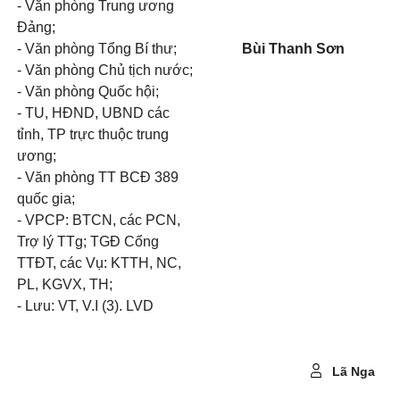
-
Văn phòng Trung ương
Đảng;
-
V
ă
n phòng Tổng Bí thư;
Bùi Thanh Sơn
-
Văn phòng Chủ tịch nước;
-
Văn phòng Quốc hội;
-
T
U
, HĐND,
U
BND các
tỉnh, TP trực thuộc trung
ương;
-
Văn phòng TT BCĐ 389
quốc gia;
-
VPCP: BTCN, các PCN,
Trợ l
ý
TTg;
TGĐ Cổng
TTĐT, các Vụ: KTTH, NC,
PL, KGVX, TH;
- Lưu: VT, V.
I
(3). LVD
Lã Nga