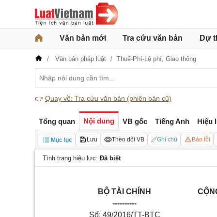
Văn bản mới
Tra cứu văn bản
Dự t
Văn bản pháp luật
Thuế-Phí-Lệ phí,
Giao thông
👉
Quay về: Tra cứu văn bản (phiên bản cũ)
Nội dung
Tổng quan
VB gốc
Tiếng Anh
Hiệu 
Lưu
Theo dõi VB
Ghi chú
Báo lỗi
Mục lục
Tình trạng hiệu lực:
Đã biết
BỘ TÀI CHÍNH
CỘNG
----------
Số: 49/2016/TT-BTC