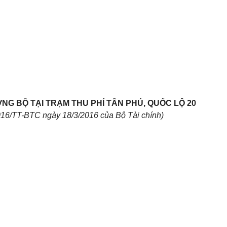
NG BỘ TẠI TRẠM THU PHÍ TÂN PHÚ, QUỐC LỘ 20
16/TT-BTC ngày 18/3/2016 của Bộ Tài ch
í
nh)
Phương
Mệnh giá
(đồng/vé)
Mệnh giá
tiện chịu
S
ố
(đồng/vé)
Mệnh giá
(đồng/vé)
phí
TT
đường
Vé lượt
bộ
Vé