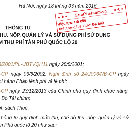
Hà Nội, ngày
18
tháng
03
năm 2016
Hiệu lực: Đã biết
Tình trạng hiệu lực: Đã biết
THÔNG TƯ
HU, NỘP, QUẢN LÝ VÀ SỬ DỤNG PHÍ SỬ DỤNG
 THU PHÍ TÂN PHÚ QUỐC LỘ 20
8/2001/PL-UBTVQH11
ngày 28/8/2001;
Đ-CP
ngày 03/6/2002;
Nghị định số 24/2006/NĐ-CP
ngày
 thi hành Pháp
l
ệnh phí và lệ phí;
-CP
ngày 23/12/2013 của Chính phủ quy định chức năng,
 Bộ Tài ch
í
nh;
nh sách Thuế,
hông tư quy định mức thu, chế độ thu, nộp, quản lý và sử
ân Phú quốc lộ 20 như sau: