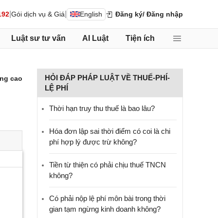
|
|
192
Gói dịch vụ & Giá
English
Đăng ký
/ Đăng nhập
Luật sư tư vấn
AI Luật
Tiện ích
HỎI ĐÁP PHÁP LUẬT VỀ THUẾ-PHÍ-
ng cao
LỆ PHÍ
Thời hạn truy thu thuế là bao lâu?
Hóa đơn lập sai thời điểm có coi là chi
phí hợp lý được trừ không?
Tiền từ thiện có phải chịu thuế TNCN
không?
Có phải nộp lệ phí môn bài trong thời
gian tạm ngừng kinh doanh không?