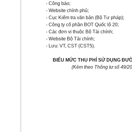
- Công báo;
- Website chính phủ;
- Cục Kiểm tra văn bản (Bộ Tư pháp);
- Công ty cổ phần BOT Quốc lộ 20;
- Các đ
ơ
n vị thuộc Bộ Tài chính;
- Website Bộ Tài chính;
- Lưu: VT, CST (CST5).
BIỂU MỨC THU PHÍ SỬ DỤNG ĐƯỜ
(Kèm theo Thông tư số
49/20