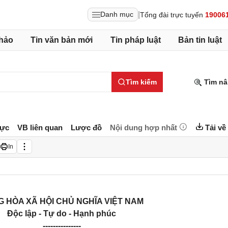
|
Danh mục
Tổng đài trực tuyến
19006
hảo
Tin văn bản mới
Tin pháp luật
Bản tin luật
Tìm kiếm
Tìm nâ
lực
VB liên quan
Lược đồ
Nội dung hợp nhất
Tải về
In
 HÒA XÃ HỘI CHỦ NGHĨA VIỆT NAM
Độc lập - Tự do - Hạnh phúc
---------------