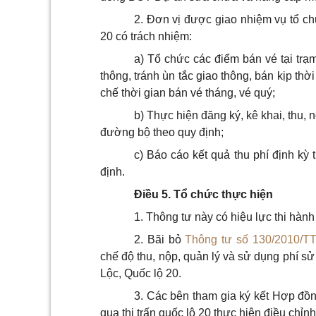
2. Đơn vị được giao nhiệm vụ tổ ch
20 có trách nhiệm:
a) Tổ chức các điểm bán vé tại trạ
thông, tránh ùn tắc giao thông, bán kịp th
chế thời gian bán vé tháng, vé quý;
b) Thực hiện đăng ký, kê khai, thu,
đường bộ theo quy định;
c) Báo cáo kết quả thu phí định k
định.
Điều 5. Tổ chức th
ự
c hi
ệ
n
1. Thông tư này có hiệu lực thi hàn
2. Bãi bỏ
Thông tư số 130/2010/T
chế độ thu, nộp, quản lý và sử dụng phí s
Lộc, Quốc lộ 20.
3. Các bên tham gia ký kết Hợp đ
qua thị trấn quốc lộ 20 thực hiện điều ch