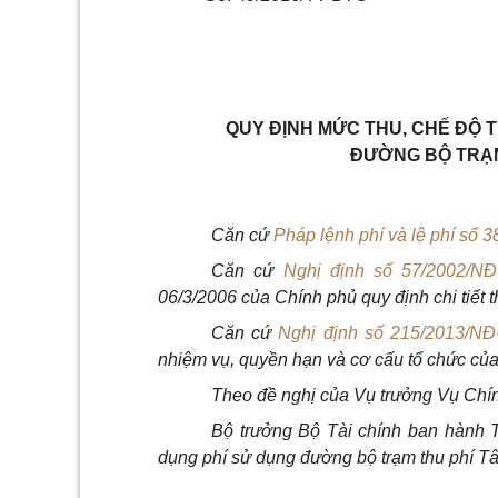
QUY ĐỊNH MỨC THU, CHẾ ĐỘ T
ĐƯỜNG BỘ TRẠM
Căn cứ
Pháp lệnh phí và
l
ệ phí s
ố
3
Căn cứ
Nghị định s
ố
57/2002/N
06/3/2006 của Ch
í
nh phủ quy định chi tiết
Căn cứ
Nghị định s
ố
215/2013/NĐ
nhiệm vụ, quy
ề
n hạn và cơ cấu t
ổ
chức của
Theo đề nghị của Vụ trưởng Vụ Chí
Bộ trưởng Bộ Tài chính ban hành T
dụng phí sử dụng đường bộ trạm thu phí T