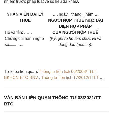
nhiệm trước pháp luật về số liệu đã khai./.
NHÂN VIÊN ĐẠI LÝ
…, ngày... tháng... năm….
THUẾ
NGƯỜI NỘP THUẾ hoặc ĐẠI
DIỆN HỢP PHÁP
Họ và tên: ……
CỦA NGƯỜI NỘP THUẾ
Chứng chỉ hành nghề
(Ký, ghi rõ họ tên; chức vụ và
số:......
…..
đóng dấu (nếu có))
Từ khóa liên quan:
Thông tư liên tịch 06/2008/TTLT-
BKHCN-BTC-BNV
,
Thông tư liên tịch 17/2012/TTLT-
BKHCN-BTC-BNV
,
Nghị định 13/2019/NĐ-CP
,
Công văn
1938/BTC-TCT
VĂN BẢN LIÊN QUAN THÔNG TƯ 03/2021/TT-
BTC