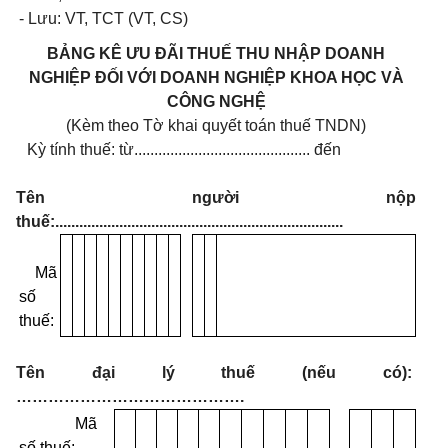
- Lưu: VT, TCT (VT, CS)
BẢNG KÊ ƯU ĐÃI THUẾ THU NHẬP DOANH
NGHIỆP ĐỐI VỚI DOANH NGHIỆP KHOA HỌC VÀ
CÔNG NGHỆ
(Kèm theo Tờ khai quyết toán thuế TNDN)
Kỳ tính thuế: từ............................................
đến
Tên người nộp
thuế:........................................................................
Mã
số
thuế:
Tên đại lý thuế (nếu có):
…………………………………….
Mã
số thuế: