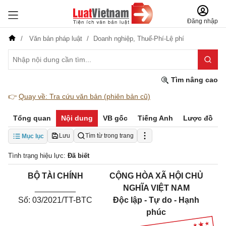
Đăng nhập
Văn bản pháp luật
Doanh nghiệp,
Thuế-Phí-Lệ phí
Tìm nâng cao
👉
Quay về: Tra cứu văn bản (phiên bản cũ)
Tổng quan
Nội dung
VB gốc
Tiếng Anh
Lược đồ
Lưu
Tìm từ trong trang
Mục lục
Tình trạng hiệu lực:
Đã biết
BỘ TÀI CHÍNH
CỘNG HÒA XÃ HỘI CHỦ
_________
NGHĨA VIỆT NAM
Số: 03/2021/TT-BTC
Độc
l
ập - Tự do - Hạnh
phúc
_______________________