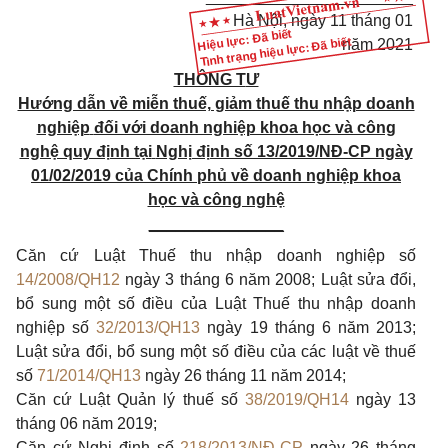
Hà Nội, ngày 11 tháng 01
Hiệu lực: Đã biết
Tình trạng hiệu lực: Đã biết
năm 2021
THÔNG T
Ư
Hướng dẫn về miễn thuế, giảm thuế thu nhập doanh
nghiệp
đối với doanh nghiệp khoa học và công
nghệ quy định tại
Nghị định số 13/2019/NĐ-CP ngày
01/02/2019 của Chính phủ
về doanh nghiệp khoa
học và công nghệ
_______________
Căn cứ Luật Thuế thu nhập doanh nghiệp số
14/2008/QH12
ngày 3 tháng 6 năm 2008; Luật sửa đổi,
bổ sung một
số
điều của Luật Thuế thu nhập doanh
nghiệp số
32/2013/QH13
ngày
1
9 tháng 6 năm 2013;
Luật sửa đổi, bổ sung một số điều của các luật về thuế
số
71/2014/QH13
ngày 26 tháng 11 năm 2014;
Căn cứ Luật Quản lý thuế số
38/2019/QH14
ngày 13
tháng 06 năm 2019;
Căn cứ Nghị định số
218/2013/NĐ-CP
ngày 26 tháng