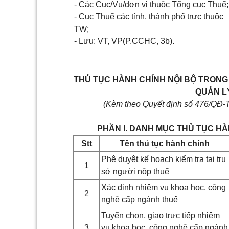
- Các Cục/Vụ/đơn vị thuộc Tổng cục Thuế;
- Cục Thuế các tỉnh, thành phố trực thuộc
TW;
- Lưu: VT, VP(P.CCHC, 3b).
THỦ TỤC HÀNH CHÍNH NỘI BỘ TRON
QUẢN L
(Kèm theo Quyết định số 476/QĐ-
PHẦN I. DANH MỤC THỦ TỤC H
Stt
Tên thủ tục hành chính
Phê duyệt kế hoạch kiểm tra tại trụ
1
sở người nộp thuế
Xác định nhiệm vụ khoa học, công
2
nghệ cấp ngành thuế
Tuyển chọn, giao trực tiếp nhiệm
3
vụ khoa học, công nghệ cấp ngành