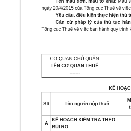
Tên mẫu đơn, mẫu tờ khai:
Mẫu s
ngày 20/4/2015 của Tổng cục Thuế về việc 
Yêu cầu, điều kiện thực hiện thủ 
Căn cứ pháp lý của thủ tục hàn
Tổng cục Thuế về việc ban hành quy trình k
CƠ QUAN CHỦ QUẢN
TÊN CƠ QUAN THUẾ
-------
KẾ HOẠCH
M
Stt
Tên người nộp thuế
KẾ HOẠCH KIỂM TRA THEO
A
RỦI RO