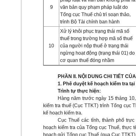
9
văn bản quy phạm pháp luật do
Tổng cục Thuế chủ trì soạn thảo,
trình Bộ Tài chính ban hành
Xử lý khôi phục trạng thái mã số
thuế trong trường hợp mã số thuế
10
của người nộp thuế ở trạng thái
ngừng hoạt động (trạng thái 01) do
cơ quan thuế đóng nhầm
PHẦN II. NỘI DUNG CHI TIẾT C
1. Phê duyệt kế hoạch kiểm tra tạ
Trình tự thực hiện:
Hàng năm trước ngày 15 tháng 10, 
kiểm tra thuế (Cục TTKT) trình Tổng cụ
kế hoạch kiểm tra.
Cục Thuế các tỉnh, thành phố trự
hoạch kiểm tra của Tổng cục Thuế, thực t
hoạch gửi Tổng cục Thuế (qua Cục TTKT)