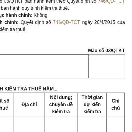
ố 03/QTKT
ban hành kèm theo Quyết định số
746/QĐ-TCT
ban hành quy trình kiểm tra thuế.
tục hành chính:
Không
h chính:
Quyết định số
746/QĐ-TCT
ngày 20/4/2015 của
iểm tra thuế.
Mẫu số 03/QTKT
 KIỂM TRA THUẾ NĂM...
Nội dung;
Thời gian
ã số
Ghi
Địa chỉ
chuyên đề
dự kiến
thuế
chú
kiểm tra
kiểm tra