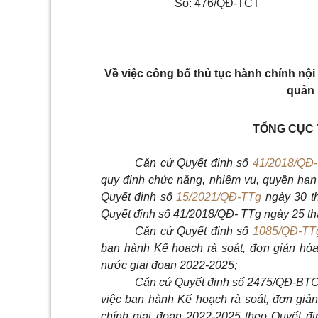
Số: 476/QĐ-TCT
V
ề việc công bố thủ tục hành chính nộ
quản 
TỔNG CỤC
Căn cứ Quyết định số
41/2018/QĐ
quy định chức năng, nhiệm vụ, quyền hạn
Quyết định số
15/2021/QĐ-TTg
ngày 30 th
Quyết định số
41/2018/QĐ- TTg
ngày 25 th
Căn cứ Quyết định số
1085/QĐ-TT
ban hành Kế hoạch rà soát, đơn giản hóa
nước giai đoạn 2022-2025;
Căn cứ Quyết định số 2475/QĐ-BTC 
việc ban hành Kế hoạch rà soát, đơn giản
chính giai đoạn 2022-2025 theo Quyết đ