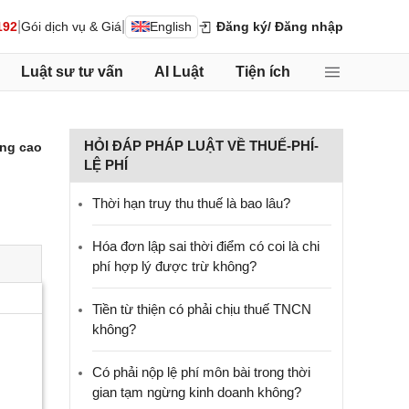
|
|
192
Gói dịch vụ & Giá
English
Đăng ký
/ Đăng nhập
Luật sư tư vấn
AI Luật
Tiện ích
HỎI ĐÁP PHÁP LUẬT VỀ THUẾ-PHÍ-
ng cao
LỆ PHÍ
Thời hạn truy thu thuế là bao lâu?
Hóa đơn lập sai thời điểm có coi là chi
phí hợp lý được trừ không?
Tiền từ thiện có phải chịu thuế TNCN
không?
Có phải nộp lệ phí môn bài trong thời
gian tạm ngừng kinh doanh không?