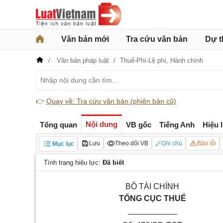
Văn bản mới
Tra cứu văn bản
Dự t
Văn bản pháp luật
Thuế-Phí-Lệ phí,
Hành chính
👉
Quay về: Tra cứu văn bản (phiên bản cũ)
Nội dung
Tổng quan
VB gốc
Tiếng Anh
Hiệu 
Lưu
Theo dõi VB
Ghi chú
Báo lỗi
Mục lục
Tình trạng hiệu lực:
Đã biết
BỘ TÀI CHÍNH
TỔNG CỤC THUẾ
___________