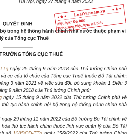
Hà Nội, ngày 27 tháng 4 năm 2023
Hiệu lực: Đã biết
Tình trạng hiệu lực: Đã biết
QUYẾT ĐỊNH
i bộ trong hệ thống hành chính Nhà nước thuộc phạm vi
lý của Tổng cục Thuế
___________
 TRƯỞNG TỔNG CỤC THUẾ
-TTg
ngày 25 tháng 9 năm 2018 của Thủ tướng Chính phủ
 và cơ cấu tổ chức của Tổng cục Thuế thuộc Bộ Tài chính;
áng 3 năm 2021 về việc sửa đổi, bổ sung khoản 1 Điều 3
áng 9 năm 2018 của Thủ tướng Chính phủ;
g
ngày 15 tháng 9 năm 2022 của Thủ tướng Chính phủ về
 thủ tục hành chính nội bộ trong hệ thống hành chính nhà
ngày 29 tháng 11 năm 2022 của Bộ trưởng Bộ Tài chính về
 hóa thủ tục hành chính thuộc lĩnh vực quản lý của Bộ Tài
ịnh số
1085/QĐ-TTg
ngày 15/9/2022 của Thủ tướng Chính