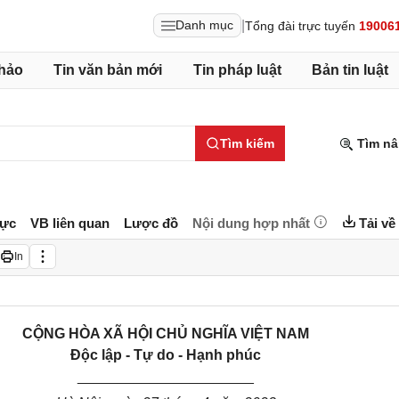
|
Danh mục
Tổng đài trực tuyến
19006
hảo
Tin văn bản mới
Tin pháp luật
Bản tin luật
Tìm kiếm
Tìm nâ
lực
VB liên quan
Lược đồ
Nội dung hợp nhất
Tải về
In
CỘNG HÒA XÃ HỘI CHỦ NGHĨA VIỆT NAM
Độc lập - Tự do - Hạnh phúc
______________________