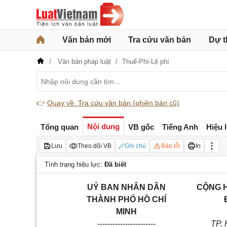
Văn bản mới
Tra cứu văn bản
Dự t
Văn bản pháp luật
Thuế-Phí-Lệ phí
👉
Quay về: Tra cứu văn bản (phiên bản cũ)
Nội dung
Tổng quan
VB gốc
Tiếng Anh
Hiệu 
Lưu
Theo dõi VB
Ghi chú
Báo lỗi
In
Tình trạng hiệu lực:
Đã biết
UỶ BAN NHÂN DÂN
CỘNG H
THÀNH PHỐ HỒ CHÍ
MINH
-----------------------
TP. 