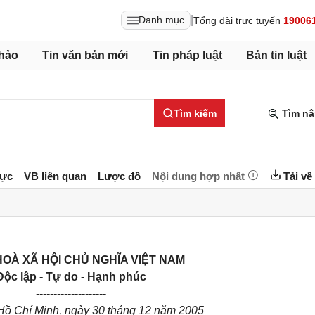
|
Danh mục
Tổng đài trực tuyến
19006
hảo
Tin văn bản mới
Tin pháp luật
Bản tin luật
Tìm kiếm
Tìm nâ
lực
VB liên quan
Lược đồ
Nội dung hợp nhất
Tải về
OÀ XÃ HỘI CHỦ NGHĨA VIỆT NAM
Độc lập - Tự do - Hạnh phúc
--------------------
Hồ Chí Minh, ngày 30 tháng 12 năm 2005