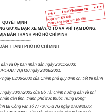
Hiệu lực: Đã biết
Tình trạng hiệu lực: Đã biết
QUYẾT ĐỊNH
 GIỮ XE ĐẠP, XE MÁY, Ô TÔ VÀ PHÍ TẠM DỪNG,
ĐỊA BÀN THÀNH PHỐ HỒ CHÍ MINH
-------------------------
DÂN THÀNH PHỐ HỒ CHÍ MINH
 dân và Ủy ban nhân dân ngày 26/11/2003;
001/PL-UBTVQH10 ngày 28/08/2001;
ngày 03/06/2002 của Chính phủ quy định chi tiết thi hành
 ngày 30/07/2003 của Bộ Tài chính hướng dẫn về phí
nhân dân tỉnh, thành phố trực thuộc Trung ương;
hính tại Công văn số 7776/TC-BVG ngày 27/09/2005;