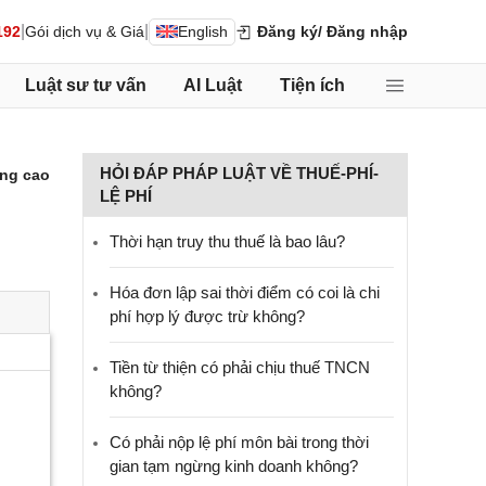
|
|
192
Gói dịch vụ & Giá
English
Đăng ký
/ Đăng nhập
Luật sư tư vấn
AI Luật
Tiện ích
HỎI ĐÁP PHÁP LUẬT VỀ THUẾ-PHÍ-
ng cao
LỆ PHÍ
Thời hạn truy thu thuế là bao lâu?
Hóa đơn lập sai thời điểm có coi là chi
phí hợp lý được trừ không?
Tiền từ thiện có phải chịu thuế TNCN
không?
Có phải nộp lệ phí môn bài trong thời
gian tạm ngừng kinh doanh không?