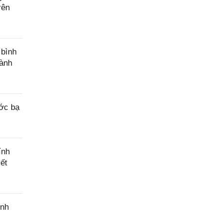
rên
 bình
hành
ớc bạ
ính
ết
inh