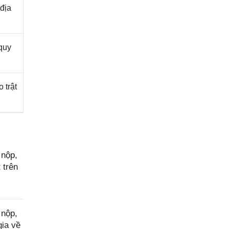
địa
quy
 trật
 nộp,
 trên
 nộp,
gia về