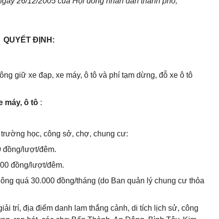
gày 26/12/2005 của Hội đồng nhân dân thành phố;
QUYẾT ĐỊNH:
ng giữ xe đạp, xe máy, ô tô và phí tạm dừng, đỗ xe ô tô
e máy, ô tô
:
 trường học, công sở, chợ, chung cư:
0 đồng/lượt/đêm.
000 đồng/lượt/đêm.
không quá 30.000 đồng/tháng (do Ban quản lý chung cư thỏa
iải trí, địa điểm danh lam thắng cảnh, di tích lịch sử, công