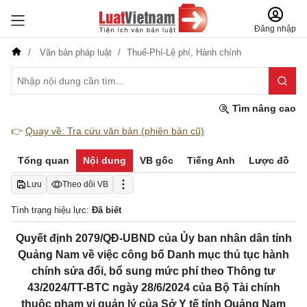
Đăng nhập
Văn bản pháp luật
Thuế-Phí-Lệ phí,
Hành chính
Tìm nâng cao
👉
Quay về: Tra cứu văn bản (phiên bản cũ)
Tổng quan
Nội dung
VB gốc
Tiếng Anh
Lược đồ
Lưu
Theo dõi VB
Tình trạng hiệu lực:
Đã biết
Quyết định 2079/QĐ-UBND của Ủy ban nhân dân tỉnh
Quảng Nam về việc công bố Danh mục thủ tục hành
chính sửa đổi, bổ sung mức phí theo Thông tư
43/2024/TT-BTC ngày 28/6/2024 của Bộ Tài chính
thuộc phạm vi quản lý của Sở Y tế tỉnh Quảng Nam