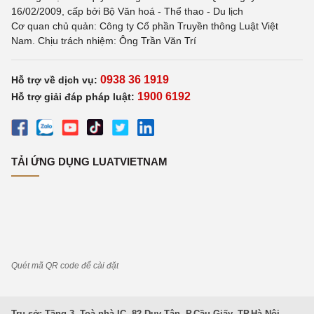
16/02/2009, cấp bởi Bộ Văn hoá - Thể thao - Du lịch
Cơ quan chủ quản: Công ty Cổ phần Truyền thông Luật Việt
Nam. Chịu trách nhiệm: Ông Trần Văn Trí
0938 36 1919
Hỗ trợ về dịch vụ:
1900 6192
Hỗ trợ giải đáp pháp luật:
TẢI ỨNG DỤNG LUATVIETNAM
Quét mã QR code để cài đặt
Trụ sở: Tầng 3, Toà nhà IC, 82 Duy Tân, P.Cầu Giấy, TP.Hà Nội