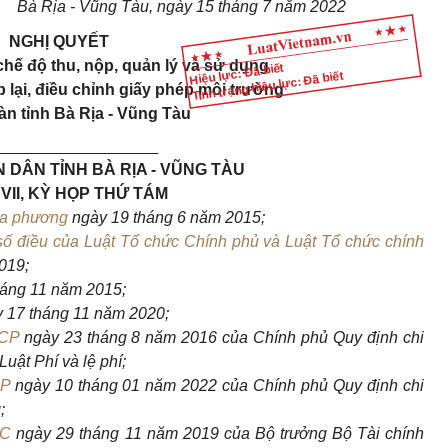
Bà Rịa - Vũng Tàu, ngày 15 tháng 7 năm 2022
NGHỊ QUYẾT
hế độ thu, nộp, quản lý và sử dụng
Hiệu lực: Đã biết
Tình trạng hiệu lực: Đã biết
p lại, điều chỉnh giấy phép môi trường
bàn tỉnh Bà Rịa - Vũng Tàu
__________________
 DÂN TỈNH BÀ RỊA - VŨNG TÀU
VII, KỲ HỌP THỨ TÁM
ịa phương
ngày 19 tháng 6 năm 2015;
số điều của Luật Tổ chức Chính phủ và Luật Tổ chức chính
019;
áng 11 năm 2015;
 17 tháng 11 năm 2020;
-CP
ngày 23 tháng 8 năm 2016 của Chính phủ Quy định chi
 Luật
Phí và lệ phí;
CP
ngày 10 tháng 01 năm 2022 của Chính phủ Quy định chi
;
TC
ngày 29 tháng 11 năm 2019 của Bộ trưởng Bộ Tài chính