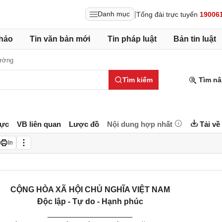
|
Danh mục
Tổng đài trực tuyến
19006
hảo
Tin văn bản mới
Tin pháp luật
Bản tin luật
rường
Tìm kiếm
Tìm nâ
lực
VB liên quan
Lược đồ
Nội dung hợp nhất
Tải về
In
CỘNG HÒA XÃ HỘI CHỦ NGHĨA VIỆT NAM
Độc lập - Tự do - Hạnh phúc
___________________