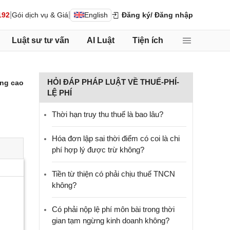
|
|
192
Gói dịch vụ & Giá
English
Đăng ký
/ Đăng nhập
Luật sư tư vấn
AI Luật
Tiện ích
HỎI ĐÁP PHÁP LUẬT VỀ THUẾ-PHÍ-
ng cao
LỆ PHÍ
Thời hạn truy thu thuế là bao lâu?
Hóa đơn lập sai thời điểm có coi là chi
phí hợp lý được trừ không?
Tiền từ thiện có phải chịu thuế TNCN
không?
Có phải nộp lệ phí môn bài trong thời
gian tạm ngừng kinh doanh không?