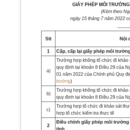
GIẤY PHÉP MÔI TRƯỜNG 
(Kèm theo Ng
ngày 15 tháng 7 năm 2022 củ
____
S
tt
Nội 
1
Cấp, cấp lại giấy phép môi trườ
Trường hợp không tổ chức đi khảo sá
quy định tại khoản 8 Điều 29 của N
a)
01 năm 2022 của Chính phủ Quy định
trường
)
Trường hợp không tổ chức đi khảo 
b)
quy định tại khoản 8 Điều 29 của N
Trường hợp tổ chức đi khảo sát thự
c)
hợp tổ chức kiểm tra thực tế
Điều chỉnh giấy phép môi trườn
2
tỉnh