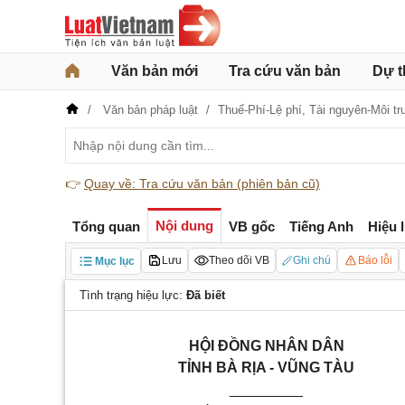
Văn bản mới
Tra cứu văn bản
Dự t
Văn bản pháp luật
Thuế-Phí-Lệ phí,
Tài nguyên-Môi t
👉
Quay về: Tra cứu văn bản (phiên bản cũ)
Nội dung
Tổng quan
VB gốc
Tiếng Anh
Hiệu 
Lưu
Theo dõi VB
Ghi chú
Báo lỗi
Mục lục
Tình trạng hiệu lực:
Đã biết
HỘI ĐỒNG NHÂN DÂN
TỈNH BÀ RỊA - VŨNG TÀU
_________