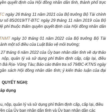
yền quyết định của Hội đồng nhân dân tỉnh, thành phố trực
BTC
ngày 26 tháng 11 năm 2021 của Bộ trưởng Bộ Tài chính
tư số 85/2019/TT
-
BTC ngày 29 tháng 11 năm 2019 của Bộ
lệ phí thuộc thẩm quyền quyết định của Hội đồng nhân dân
BTNMT
ngày 10 tháng 01 năm 2022 của Bộ trưởng Bộ Tài
 hành một số điều của Luật
Bảo vệ môi trường;
 27 tháng 6 năm 2022 của Ủy ban nhân dân tỉnh về dự thảo
 nộp, quản lý và sử dụng phí thẩm định cấp, cấp lại, điều
ỉnh Bà Rịa- Vũng Tàu; Báo cáo thẩm tra số 79/BC-KTNS ngày
Ngân sách Hội đồng nh
â
n d
â
n tỉnh; ý kiến thảo luận của đại
QUYẾT NGHỊ:
g áp dụng
u, nộp, quản lý và sử dụng phí thẩm định cấp, cấp lại, điều
yền của Ủy ban nhân dân tỉnh và Ủy ban nhân dân các