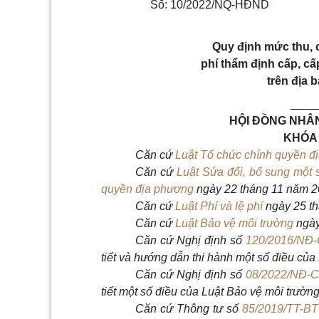
Số: 10/2022/NQ-HĐND
Quy định mức thu, c
phí thẩm định cấp, cấ
trên địa 
____
HỘI ĐỒNG NHÂN
KHÓA 
Căn cứ
Luật Tổ chức chính quyền đ
Căn cứ
Luật Sửa đổi, bổ sung một 
quyền địa phương
ngày 22 tháng 11 năm 2
Căn cứ
Luật Phí và lệ phí
ngày 25 th
Căn cứ
Luật Bảo vệ môi trường
ngày
Căn cứ
Nghị định số
120/2016/NĐ
tiết và hướng dẫn thi hành một số điều của
Căn cứ N
ghị định số
08/2022/NĐ-
tiết một số điều của Luật Bảo vệ
môi trường
Căn cứ T
hông tư số
85/2019/TT-B