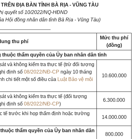
TRÊN ĐỊA BÀN TỈNH BÀ RỊA - VŨNG TÀU
hị quyết số 10/2022/NQ-HĐND
a Hội đồng nhân dân tỉnh Bà Rịa - Vũng Tàu)
___________________
Mức thu phí
dung thu phí
(đồng)
ng thuộc thẩm quyền của Ủy ban nhân dân tỉnh
t và không kiểm tra thực tế (trừ đối tượng
ghị định số
08/2022/NĐ-CP
ngày 10 tháng
10.600.000
 chi tiết một số điều của
Luật Bảo vệ môi
sát và không kiểm
tra
thực tế (đối tượng
6.300.000
ghị định số
08/2022/NĐ-CP
)
c tế trước khi họp thẩm định hoặc trường
14.000.000
g thuộc thẩm quyền của Ủy ban nhân dân
800.000