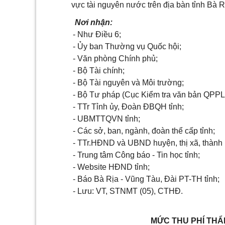
vực tài nguyên nước trên địa bàn tỉnh Bà R
Nơi nhận:
- Như Điều 6;
- Ủy ban Thường vụ Quốc hội;
- Văn phòng Chính phủ;
- Bộ Tài chính;
- Bộ Tài nguyên và Môi trường;
- Bộ Tư pháp (Cục Kiểm tra văn bản QPPL
- TTr Tỉnh ủy, Đoàn ĐBQH tỉnh;
- UBMTTQVN tỉnh;
- Các sở, ban, ngành, đoàn thể cấp tỉnh;
- TTr.HĐND và UBND huyện, thị xã, thành 
- Trung tâm Công báo - Tin học tỉnh;
- Website HĐND tỉnh;
- Báo Bà Rịa - Vũng Tàu, Đài PT-TH tỉnh;
- Lưu: VT, STNMT (05), CTHĐ.
MỨC THU PHÍ THẨM