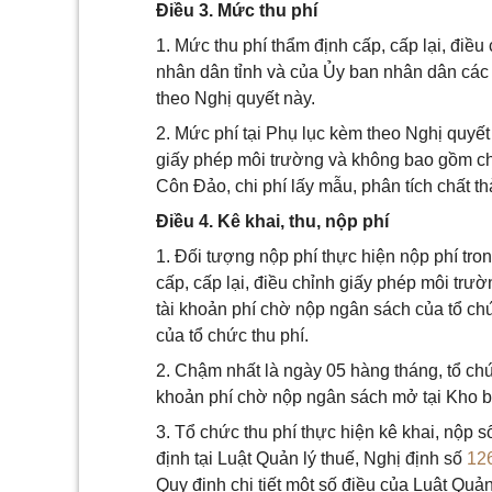
Điều 3. Mức thu phí
1. Mức thu phí thẩm định cấp, cấp lại, điề
nhân dân tỉnh và của Ủy ban nhân dân các 
theo Nghị quyết này.
2. Mức phí tại Phụ lục kèm theo Nghị quyết 
giấy phép môi trường và không bao gồm chi 
Côn Đảo, chi phí lấy mẫu, phân tích chất th
Điều 4. Kê khai, thu, nộp phí
1. Đối tượng nộp phí thực hiện nộp phí tro
cấp, cấp lại, điều chỉnh giấy phép môi trư
tài khoản phí chờ nộp ngân sách của tổ ch
của tổ chức thu phí.
2. Chậm nhất là ngày 05 hàng tháng, tổ chức
khoản phí chờ nộp ngân sách mở tại Kho 
3. Tổ chức thu phí thực hiện kê khai, nộp s
định tại Luật Quản lý thuế, Nghị định số
12
Quy định chi tiết một số điều của Luật Quản