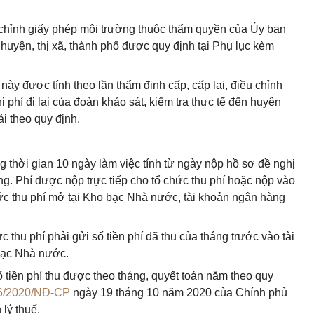
u chỉnh giấy phép môi trường thuộc thẩm quyền của Ủy ban
huyện, thị xã, thành phố được quy định tại Phụ lục kèm
này được tính theo lần thẩm định cấp, cấp lại, điều chỉnh
phí đi lại của đoàn khảo sát, kiểm tra thực tế đến huyện
ải theo quy định.
ng thời gian 10 ngày làm việc tính từ ngày nộp hồ sơ đề nghị
ờng. Phí được nộp trực tiếp cho tổ chức thu phí hoặc nộp vào
ức thu phí mở tại Kho bạc Nhà nước, tài khoản ngân hàng
 thu phí phải gửi số tiền phí đã thu của tháng trước vào tài
bạc Nhà nước.
ố tiền phí thu được theo tháng, quyết toán năm theo quy
6/2020/NĐ-CP
ngày 19 tháng 10 năm 2020 của Chính phủ
 lý thuế.