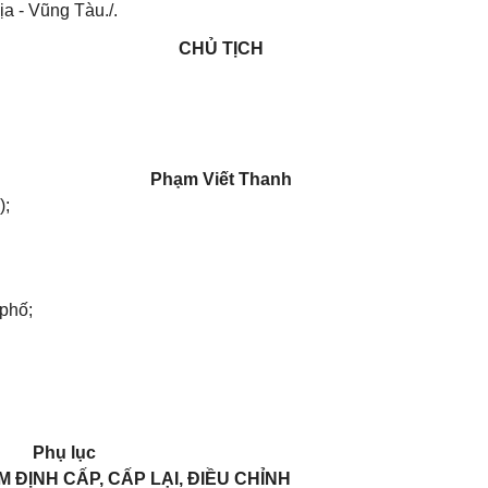
ịa - Vũng Tàu./.
CHỦ TỊCH
Phạm Viết Thanh
);
phố;
Phụ lục
 ĐỊNH CẤP, CẤP LẠI, ĐIỀU CHỈNH