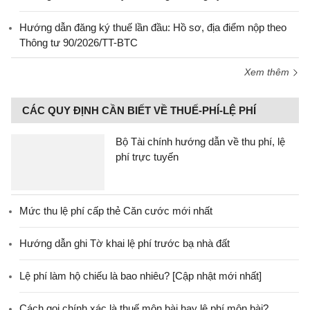
Hướng dẫn đăng ký thuế lần đầu: Hồ sơ, địa điểm nộp theo
Thông tư 90/2026/TT-BTC
Xem thêm
CÁC QUY ĐỊNH CẦN BIẾT VỀ THUẾ-PHÍ-LỆ PHÍ
Bộ Tài chính hướng dẫn về thu phí, lệ
phí trực tuyến
Mức thu lệ phí cấp thẻ Căn cước mới nhất
Hướng dẫn ghi Tờ khai lệ phí trước bạ nhà đất
Lệ phí làm hộ chiếu là bao nhiêu? [Cập nhật mới nhất]
Cách gọi chính xác là thuế môn bài hay lệ phí môn bài?