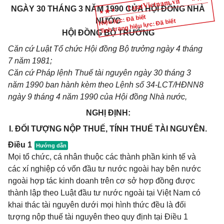
NGÀY 30 THÁNG 3 NĂM 1990 CỦA HỘI ĐỒNG NHÀ
Hiệu lực: Đã biết
NƯỚC
Tình trạng hiệu lực: Đã biết
HỘI ĐỒNG BỘ TRƯỞNG
Căn cứ Luật Tổ chức Hội đồng Bộ trưởng ngày 4 tháng
7 năm 1981;
Căn cứ Pháp lệnh Thuế tài nguyên ngày 30 tháng 3
năm 1990 ban hành kèm theo Lệnh số 34-LCT/HĐNN8
ngày 9 tháng 4 năm 1990 của Hội đồng Nhà nước,
NGHỊ ĐỊNH:
I. ĐỐI TƯỢNG NỘP THUẾ, TÍNH THUẾ TÀI NGUYÊN.
Điều 1
Mọi tổ chức, cá nhân thuộc các thành phần kinh tế và
các xí nghiệp có vốn đầu tư nước ngoài hay bên nước
ngoài hợp tác kinh doanh trên cơ sở hợp đồng được
thành lập theo Luật đầu tư nước ngoài tại Việt Nam có
khai thác tài nguyên dưới mọi hình thức đều là đối
tượng nộp thuế tài nguyên theo quy định tại Điều 1