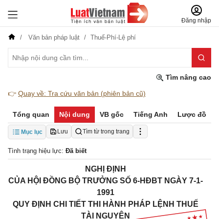
Đăng nhập
Văn bản pháp luật
Thuế-Phí-Lệ phí
Tìm nâng cao
👉
Quay về: Tra cứu văn bản (phiên bản cũ)
Tổng quan
Nội dung
VB gốc
Tiếng Anh
Lược đồ
Lưu
Tìm từ trong trang
Mục lục
Tình trạng hiệu lực:
Đã biết
NGHỊ ĐỊNH
CỦA HỘI ĐỒNG BỘ TRƯỞNG SỐ 6-HĐBT NGÀY 7-1-
1991
QUY ĐỊNH CHI TIẾT THI HÀNH PHÁP LỆNH THUẾ
TÀI NGUYÊN