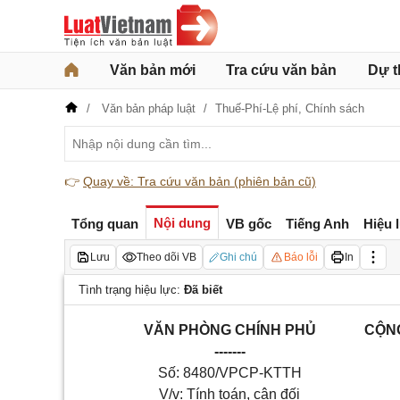
Văn bản mới
Tra cứu văn bản
Dự t
Văn bản pháp luật
Thuế-Phí-Lệ phí,
Chính sách
👉
Quay về: Tra cứu văn bản (phiên bản cũ)
Nội dung
Tổng quan
VB gốc
Tiếng Anh
Hiệu 
Lưu
Theo dõi VB
Ghi chú
Báo lỗi
In
Tình trạng hiệu lực:
Đã biết
VĂN PHÒNG CHÍNH PHỦ
CỘNG
-------
Số: 8480/VPCP-KTTH
V/v: Tính toán, cân đối