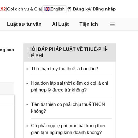
|
|
192
Gói dịch vụ & Giá
English
Đăng ký
/ Đăng nhập
Luật sư tư vấn
AI Luật
Tiện ích
HỎI ĐÁP PHÁP LUẬT VỀ THUẾ-PHÍ-
ng cao
LỆ PHÍ
Thời hạn truy thu thuế là bao lâu?
Hóa đơn lập sai thời điểm có coi là chi
phí hợp lý được trừ không?
Tiền từ thiện có phải chịu thuế TNCN
không?
Có phải nộp lệ phí môn bài trong thời
gian tạm ngừng kinh doanh không?