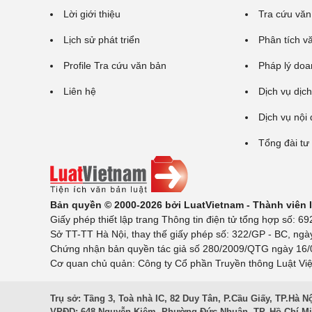
Lời giới thiệu
Tra cứu văn
Lịch sử phát triển
Phân tích v
Profile Tra cứu văn bản
Pháp lý doa
Liên hệ
Dịch vụ dịch
Dịch vụ nội
Tổng đài tư
Bản quyền © 2000-2026 bởi LuatVietnam - Thành viên
Giấy phép thiết lập trang Thông tin điện tử tổng hợp số:
Sở TT-TT Hà Nội, thay thế giấy phép số: 322/GP - BC, ngà
Chứng nhận bản quyền tác giả số 280/2009/QTG ngày 16/02
Cơ quan chủ quản: Công ty Cổ phần Truyền thông Luật Việ
Trụ sở: Tầng 3, Toà nhà IC, 82 Duy Tân, P.Cầu Giấy, TP.Hà N
VPĐD: 648 Nguyễn Kiệm, Phường Đức Nhuận, TP. Hồ Chí M