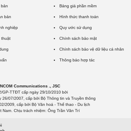
 bản
Bảng giá phần mềm
ăn bản
Hình thức thanh toán
nh nghiệp
Quy ước sử dụng
 thuật
Chính sách bảo mật
 dung
Chính sách bảo vệ dữ liệu cá nhân
 vấn
Thông báo hợp tác
 INCOM Communications ., JSC
 692/GP-TTĐT cấp ngày 29/10/2010 bởi
y 26/07/2007, cấp bởi Bộ Thông tin và Truyền thông
/2009, cấp bởi Bộ Văn hoá - Thể thao - Du lịch
t Nam. Chịu trách nhiệm: Ông Trần Văn Trí
ội
inh