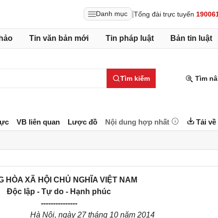
|
Danh mục
Tổng đài trực tuyến
19006
hảo
Tin văn bản mới
Tin pháp luật
Bản tin luật
Tìm kiếm
Tìm nâ
lực
VB liên quan
Lược đồ
Nội dung hợp nhất
Tải về
 HÒA XÃ HỘI CHỦ NGHĨA VIỆT NAM
Độc lập - Tự do - Hạnh phúc
---------------
Hà Nội, ngày 27 tháng 10 năm 2014