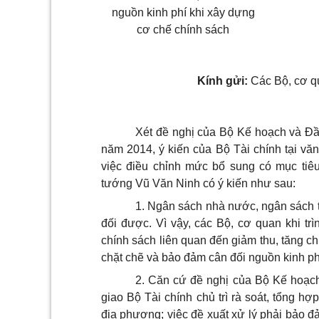
nguồn kinh phí khi xây dựng
cơ chế chính sách
Kính gửi:
Các Bộ, cơ q
Xét đề nghị của Bộ
Kế hoạch
và Đầ
năm 2014, ý kiến của Bộ Tài chính tại
văn
việc điều chỉnh mức bổ sung có mục tiê
tướng Vũ Văn Ninh có ý kiến như sau:
1. Ngân sách nhà nước, ngân sách t
đối được. Vì vậy, các Bộ, cơ quan khi t
chính sách liên quan đến giảm thu, tăng c
chặt chẽ và bảo đảm cân đối nguồn kinh ph
2. Căn cứ đề nghị của Bộ
Kế hoạc
giao Bộ Tài chính chủ trì rà soát, tổng h
địa phương; việc đề xuất xử lý phải bảo 