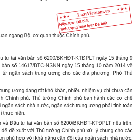
Hiệu lực: Đã biết
Tình trạng hiệu lực: Đã biết
uan ngang Bộ, cơ quan thuộc Chính phủ.
u tư tại văn bản số 6200/BKHĐT-KTĐPLT ngày 15 tháng 9
bản số 14617/BTC-NSNN ngày 15 tháng 10 năm 2014 về
u từ ngân sách trung
ươ
ng cho các địa phương, Phó Thủ
rung ương đang rất khó khăn, nhiều nhiệm vụ chi chưa cân
rình Chính phủ, Thủ tướng Chính phủ ban hành các cơ chế
hi ngân sách nhà nước, ngân sách trung ương phải tính toán
í thực hiện.
h
và Đầu tư tại văn bản số 6200/BKHĐT-KTĐPLT nêu trên,
ợp để đề xuất với Thủ tướng Chính phủ xử lý chung cho các
đảm phù hợp với khả năng cân đối của ngân sách nhà nước,