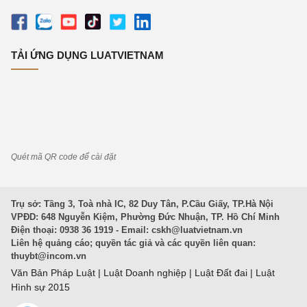
TẢI ỨNG DỤNG LUATVIETNAM
Quét mã QR code để cài đặt
Trụ sở: Tầng 3, Toà nhà IC, 82 Duy Tân, P.Cầu Giấy, TP.Hà Nội
VPĐD: 648 Nguyễn Kiệm, Phường Đức Nhuận, TP. Hồ Chí Minh
Điện thoại: 0938 36 1919 - Email:
cskh@luatvietnam.vn
Liên hệ quảng cáo; quyền tác giả và các quyền liên quan:
thuybt@incom.vn
Văn Bản Pháp Luật
|
Luật Doanh nghiệp
|
Luật Đất đai
|
Luật
Hình sự 2015