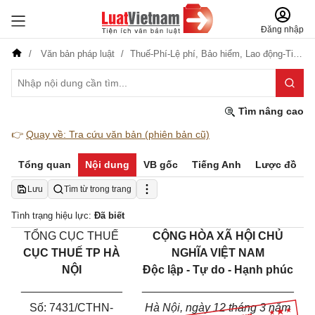
Đăng nhập
Văn bản pháp luật
Thuế-Phí-Lệ phí,
Bảo hiểm,
Lao động-Tiền lương
Tìm nâng cao
👉
Quay về: Tra cứu văn bản (phiên bản cũ)
Tổng quan
Nội dung
VB gốc
Tiếng Anh
Lược đồ
Lưu
Tìm từ trong trang
Tình trạng hiệu lực:
Đã biết
TỔNG CỤC THUẾ
CỘNG HÒA XÃ HỘI CHỦ
CỤC THUẾ TP HÀ
NGHĨA VIỆT NAM
NỘI
Độc lập - Tự do - Hạnh phúc
________________
________________________
Số:
7431
/CTHN-
Hà Nội, ngày
12
tháng
3
năm