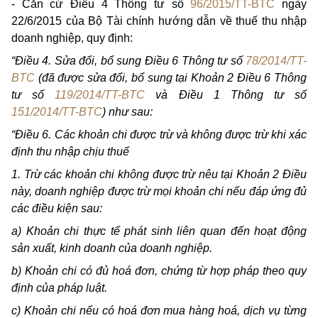
- Căn cứ Điều 4 Thông tư số
96/2015/TT-BTC
ngày
22/6/2015 của Bộ Tài chính hướng dẫn về thuế thu nhập
doanh nghiệp, quy định:
“Điều 4. Sửa đổi, bổ sung Điều 6 Thông tư số
78/2014/TT-
BTC
(đã được sửa đổi, bổ sung tại Khoản 2 Điều 6 Thông
tư số
119/2014/TT-BTC
và Điều 1 Thông tư số
151/2014/TT-BTC
) như sau:
“Điều 6. Các khoản chi được trừ và không được trừ khi xác
định thu nhập chịu thuế
1. Trừ các khoản chi không được trừ nêu tại Khoản 2 Điều
này, doanh nghiệp được trừ mọi khoản chi nếu đáp ứng đủ
các điều kiện sau:
a)
Khoản chi thực tế phát sinh liên quan đến hoạt động
sản xuất, kinh doanh của doanh nghiệp.
b)
Khoản chi có đủ hoá đơn, chứng từ hợp pháp theo quy
định của pháp luật.
c)
Khoản chi nếu có hoá đơn mua hàng hoá, dịch vụ từng