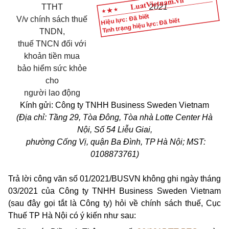
TTHT
20
21
Hiệu lực: Đã biết
V/v
chính sách thuế
Tình trạng hiệu lực: Đã biết
TNDN,
thuế TNCN đối với
khoản tiền mua
bảo
hiểm sức khỏe
cho
người lao động
Kính gửi: Công ty TNHH Business Sweden Vietnam
(Địa chỉ: Tầng 29, Tòa Đông, Tòa nhà Lotte Center Hà
Nội, Số 54 Liễu Giai,
phường Cống Vị, quận Ba Đình, TP Hà Nội; MST:
0108873761)
Trả lời công văn số 01/2021/BUSVN không ghi ngày tháng
03/2021 của Công ty TNHH Business Sweden Vietnam
(sau đây gọi tắt là Công ty) hỏi về chính sách thuế, Cục
Thuế TP Hà Nội có ý kiến như sau: