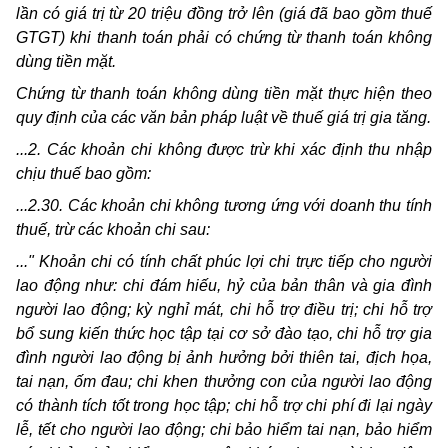
lần có giá trị từ 20 triệu đồng trở lên (giá đã bao gồm thuế
GTGT) khi thanh toán phải có chứng từ thanh toán không
dùng tiền mặt.
Chứng từ thanh toán không dùng tiền mặt thực hiện theo
quy định của các văn bản pháp luật về thuế giá trị gia tăng.
...2. Các khoản chi không được trừ khi xác định thu nhập
chịu thuế bao gồm:
...2.30. Các khoản chi không tương ứng với doanh thu tính
thuế, trừ các khoản chi sau:
..." Khoản chi có tính chất phúc lợi chi trực tiếp cho người
lao động như: chi đám hiếu, hỷ của bản thân và gia đình
người lao động; kỳ nghỉ mát, chi hỗ trợ điều trị; chi hỗ trợ
bổ sung kiến thức học tập tại cơ sở đào tạo, chi hỗ trợ gia
đình người lao động bị ảnh hưởng bởi thiên tai, địch họa,
tai nạn, ốm đau; chi khen thưởng con của người lao động
có thành tích tốt trong học tập; chi hỗ trợ chi phí đi lại ngày
lễ, tết cho người lao động; chi bảo hiểm tai nạn, bảo hiểm