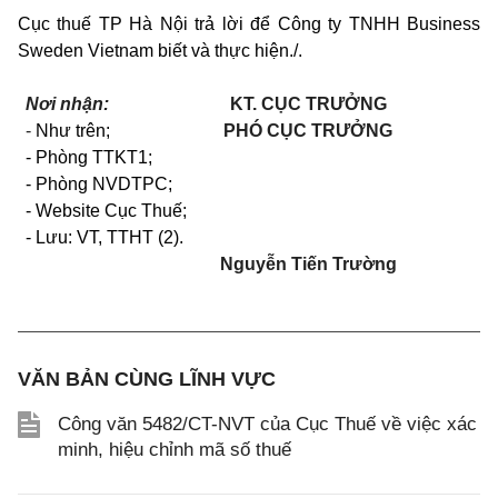
Cục thuế TP Hà Nội trả lời để Công ty TNHH Business
Sweden Vietnam biết và thực hiện./.
Nơi nhận:
KT. CỤC TRƯỞNG
-
Như trên;
PHÓ CỤC TRƯỞNG
- Phòng T
T
KT
1
;
- Phòng NVDTPC;
- Website Cục Thuế;
- Lưu: VT, TTHT (2).
Nguyễn Tiến Trường
VĂN BẢN CÙNG LĨNH VỰC
Công văn 5482/CT-NVT của Cục Thuế về việc xác
minh, hiệu chỉnh mã số thuế