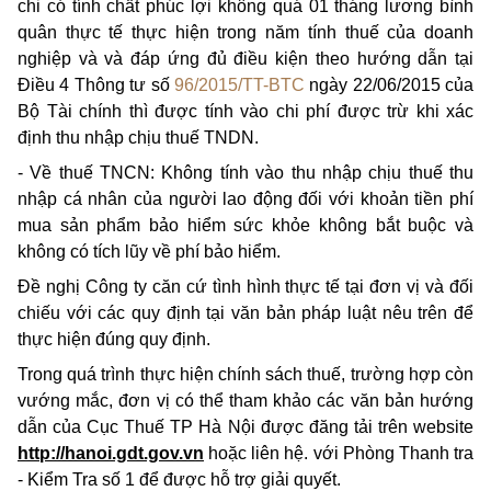
chi có tính chất phúc lợi không quá 01 tháng lương bình
quân thực tế thực hiện trong năm tính thuế của doanh
nghiệp và và đáp ứng đủ điều kiện theo hướng dẫn tại
Điều 4 Thông tư số
96/2015/TT-BTC
ngày 22/06/2015 của
Bộ Tài chính thì được tính vào chi phí được trừ khi xác
định thu nhập chịu thuế TNDN.
-
Về thuế TNCN: Không tính vào thu nhập chịu thuế thu
nhập cá nhân của người lao động đối với khoản tiền phí
mua sản phẩm bảo hiểm sức khỏe không bắt buộc và
không có tích lũy về phí bảo hiểm.
Đề nghị Công ty căn cứ tình hình thực tế tại đơn vị và đối
chiếu với các quy định tại văn bản pháp luật nêu trên để
thực hiện đúng quy định.
Trong quá trình thực hiện chính sách thuế, trường hợp còn
vướng mắc, đơn vị có thể tham khảo các văn bản hướng
dẫn của Cục Thuế TP Hà Nội được đăng tải trên website
http://hanoi.gdt.gov.vn
hoặc liên hệ. với Phòng Thanh tra
-
Kiểm Tra số 1 để được hỗ trợ giải quyết.