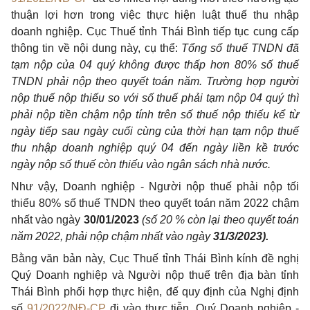
thuận lợi hơn trong việc thực hiện luật thuế thu nhập
doanh nghiệp. Cục Thuế tỉnh Thái Bình tiếp tục cung cấp
thông tin về nội dung này, cụ thể:
Tổng số thuế TNDN đã
tạm nộp của 04 quý không được thấp hơn 80% số thuế
TNDN phải nộp theo quyết toán năm. Trường hợp người
nộp thuế nộp thiếu so với số thuế phải tạm nộp 04 quý thì
phải nộp tiền chậm nộp tính trên số thuế nộp thiếu kể từ
ngày tiếp sau ngày cuối cùng của thời hạn tạm nộp thuế
thu nhập doanh nghiệp quý 04 đến ngày liền kề trước
ngày nộp số thuế còn thiếu vào ngân sách nhà nước.
Như vậy, Doanh nghiệp - Người nộp thuế phải nộp tối
thiểu 80% số thuế TNDN theo quyết toán năm 2022 chậm
nhất vào ngày
30/01/2023
(số 20 % còn lại theo quyết toán
năm 2022, phải nộp chậm nhất vào ngày
31/3/2023).
Bằng văn bản này, Cục Thuế tỉnh Thái Bình kính đề nghị
Quý Doanh nghiệp và Người nộp thuế trên địa bàn tỉnh
Thái Bình phối hợp thực hiện, đế quy định của Nghị định
số
91/2022/NĐ-CP
đi vào thực tiễn, Quý Doanh nghiệp -