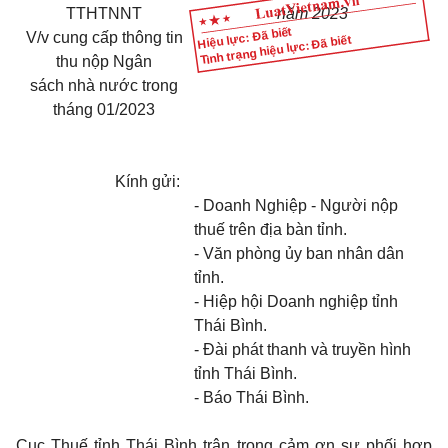
TTHT
NNT
năm 2023
Hiệu lực: Đã biết
V/v cung cấp thông tin
Tình trạng hiệu lực: Đã biết
thu nộp Ngân
sách nhà nước trong
tháng 01/2023
Kính gửi:
- Doanh Nghiệp - Người nộp
thuế trên địa bàn tỉnh.
- Văn phòng ủy ban nhân dân
tỉnh.
- Hiệp hội Doanh nghiệp tỉnh
Thái Bình.
- Đài phát thanh và truyền hình
tỉnh Thái Bình.
- Báo Thái Bình.
Cục Thuế tỉnh Thái Bình trân trọng cảm ơn sự phối hợp