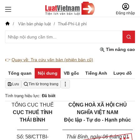
Đăng nhập
Văn bản pháp luật
Thuế-Phí-Lệ phí
Tìm nâng cao
👉
Quay về: Tra cứu văn bản (phiên bản cũ)
Tổng quan
Nội dung
VB gốc
Tiếng Anh
Lược đồ
Lưu
Tìm từ trong trang
Tình trạng hiệu lực:
Đã biết
TỔNG CỤC THU
Ế
C
ỘNG HOÀ XÃ HỘI CHỦ
CỤC THU
Ế
TỈNH
NGHĨA VIỆT NAM
THÁI BÌNH
Độc lập - Tự do - Hạnh phúc
___________
_________________________
Số:
58/
CT
TBI
-
Thái Bình, ngày 06 tháng 01