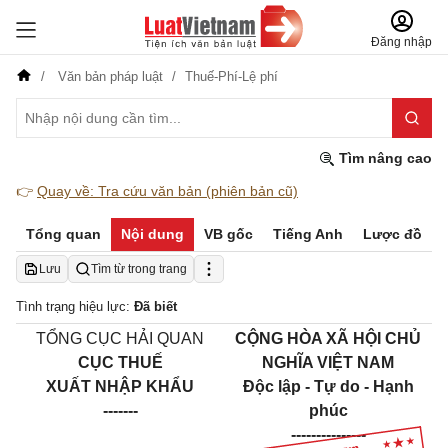
Đăng nhập
Văn bản pháp luật
Thuế-Phí-Lệ phí
Tìm nâng cao
👉
Quay về: Tra cứu văn bản (phiên bản cũ)
Tổng quan
Nội dung
VB gốc
Tiếng Anh
Lược đồ
Lưu
Tìm từ trong trang
Tình trạng hiệu lực:
Đã biết
TỔNG CỤC HẢI QUAN
CỘNG HÒA XÃ HỘI CHỦ
CỤC THUẾ
NGHĨA VIỆT NAM
XUẤT NHẬP KHẨU
Độc lập - Tự do - Hạnh
-------
phúc
---------------