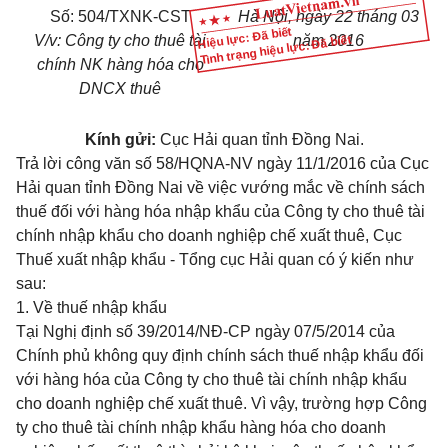
Số:
504/TXNK-CST
Hà Nội
, ngày
22
tháng
03
Hiệu lực: Đã biết
V/v: Công ty cho thuê tài
năm
2016
Tình trạng hiệu lực: Đã biết
chính NK hàng hóa cho
DNCX thuê
Kính gửi:
Cục Hải quan tỉnh Đồng Nai.
Trả lời công
văn
số 58/HQNA-NV ngày 11/1/2016 của Cục
Hải quan tỉnh Đồng Nai về việc vướng mắc về chính sách
thuế đối với hàng hóa nhập khẩu của Công ty cho thuê tài
chính nhập khẩu cho doanh nghiệp chế xuất thuê, Cục
Thuế xuất nhập khẩu - Tổng cục Hải quan có ý kiến như
sau:
1.
V
ề thuế nhập khẩu
Tại Nghị định số 39/2014/NĐ-CP ngày 07/5/2014 của
Chính phủ không quy định chính sách thuế nhập khẩu đối
với hàng hóa của Công ty cho thuê tài chính nhập khẩu
cho doanh nghiệp chế xuất thuê. Vì vậy,
tr
ường hợp Công
ty cho thuê tài chính nhập khẩu hàng hóa cho doanh