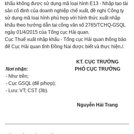
khẩu không được sử dụng mã loại hình E13 - Nhập tạo tài
sản cố định của doanh nghiệp chế xuất, đề nghị Công ty
sử dụng mã loại hình phù hợp với hình thức xuất nhập
kh
ẩ
u theo
hướng dẫn
tại công văn số 2765/TCHQ-GSQL
ngày 01/4/2015 của Tổng cục Hải quan.
Cục Thuế xuất nhập khẩu - Tổng cục Hải quan thông báo
đ
ể
Cục Hải quan tỉnh Đồng Nai được biết và thực hiện./.
KT. CỤC TRƯỞNG
Nơi nhận:
PHÓ CỤC TRƯỞNG
- Như trên;
- Cục GSQL
(để p/h
ợ
p);
- Lưu
:
VT; CST (3b).
Nguyễn Hải Trang