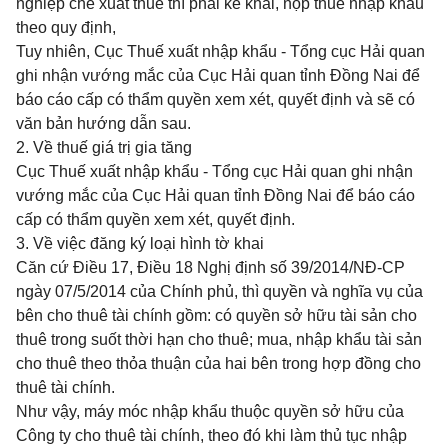
nghiệp chế xuất thuê thì phải kê khai, nộp thuế nhập khẩu
theo quy định,
Tuy nhiên, Cục Thuế xuất nhập khẩu - Tổng cục Hải quan
ghi nhận vướng mắc của Cục Hải quan tỉnh Đồng Nai để
báo cáo cấp có
thẩm quyền
xem xét, quyết định và sẽ có
văn bản h
ướ
ng dẫn sau.
2.
V
ề thuế giá trị gia tăng
Cục Thuế xuất
nhập khẩu
-
T
ổ
ng cục Hải quan ghi nhận
vướng m
ắ
c của Cục Hải quan tỉnh Đồng Nai để báo cáo
cấp có thẩm quyền xem xét,
quyết
định.
3.
V
ề việc
đăng ký
loại hình tờ khai
Căn cứ
Điều 17, Điều 18 Nghị định số 39/2014/NĐ-CP
ngày 07/5/2014 của Chính phủ, thì quyền và nghĩa vụ của
bên cho thuê tài chính gồm: có quyền sở hữu tài sản cho
thuê trong suốt thời hạn cho thuê; mua, nhập kh
ẩ
u tài sản
cho thuê theo thỏa thuận của hai bên trong hợp đồng cho
thuê tài chính.
Như vậy, máy móc nhập khẩu thuộc quyền sở hữu của
Công ty cho thuê tài chính, theo đó khi làm thủ tục nhập