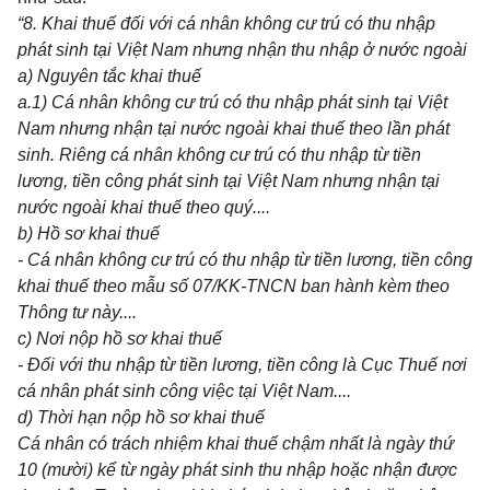
“8. Khai thuế đối với cá nhân không cư trú có thu nhập
phát s
i
nh tại Việt Nam nh
ưn
g nhận thu nhập ở nước ngoài
a) Nguyên tắc khai thuế
a.
1
) Cá nhân không cư trú có thu nhập phát sinh tại Việt
Nam nhưng nhận tại nước ngoài khai thuế theo
l
ần phát
s
i
nh. Riêng cá nhân không cư trú có thu nhập từ t
i
ền
lương, tiền công phát sinh tại Việt Nam nhưng nhận tại
nước ngoài khai thuế theo quý....
b) Hồ sơ khai thuế
- Cá nhân không cư trú c
ó
thu nhập từ t
i
ền lương, tiền công
khai thu
ế
theo mẫu số 07/KK-TNCN ban hành kèm theo
Thông tư này....
c) Nơi nộp hồ sơ khai thuế
- Đố
i
với thu nhập từ tiền lương, tiền công là Cục Thuế nơi
cá nhân phát sinh công việc tại Việt Nam....
d) Thời hạn nộp hồ sơ khai thuế
Cá nhân có trách nhiệm khai thuế chậm nhất là ngày thứ
10 (mười) kể từ ngày phát sinh thu nhập hoặc nhận được