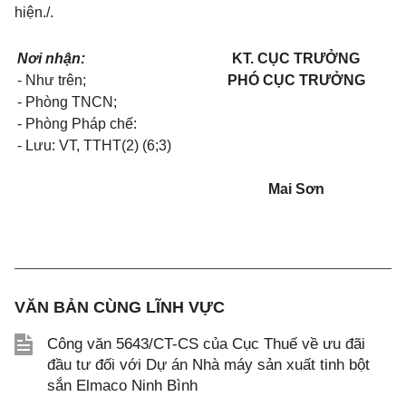
hiệ
n./.
Nơi nhận:
KT. CỤC TRƯỞNG
- Như trên;
PHÓ
CỤC TRƯỞNG
-
Phòng TNCN;
- Phòn
g P
há
p
chế:
- Lưu: VT, TTHT(2) (6;3)
Mai S
ơ
n
VĂN BẢN CÙNG LĨNH VỰC
Công văn 5643/CT-CS của Cục Thuế về ưu đãi
đầu tư đối với Dự án Nhà máy sản xuất tinh bột
sắn Elmaco Ninh Bình