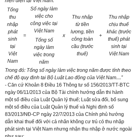
hiện diện tại Việt Nam:
Số ngày làm
Tổng
việc cho
thu
Thu nhập
Thu nhập
công việc tại
nhập
từ tiền
chịu thuế
Việt Nam
phát
lương, tiền
khác (trước
=
x
+
sinh
công toàn
thuế) phát
Tổng số
tại
cầu (trước
sinh tại
ngày làm
Việt
thuế)
Việt Nam
việc trong
Nam
năm
Trong đó: Tổng số ngày làm việc trong năm được tính theo
chế độ quy định tại Bộ Luật Lao động của Việt Nam....”
- Căn cứ Khoản 8 Điều 16 Thông tư số 156/2013/TT-BTC
ngày 06/11/2013 của Bộ Tài chính hướng dẫn thi hành
một số điều của Luật Quản lý thuế; Luật sửa đổi, bổ sung
một số điều của Luật Quản lý thuế và Nghị định số
83/2013/NĐ-CP ngày 22/7/2013 của Chính phủ hướng
dẫn khai thuế đối với cá nhân không cư trú có thu nhập
phát sinh tại Việt Nam nhưng nhận thu nhập ở nước ngoài
như sau: