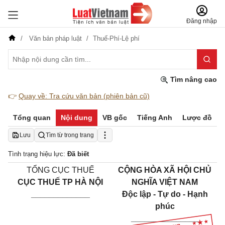
Đăng nhập
Văn bản pháp luật
Thuế-Phí-Lệ phí
Tìm nâng cao
👉
Quay về: Tra cứu văn bản (phiên bản cũ)
Tổng quan
Nội dung
VB gốc
Tiếng Anh
Lược đồ
Lưu
Tìm từ trong trang
Tình trạng hiệu lực:
Đã biết
TỔNG CỤC THUẾ
CỘNG HÒA XÃ HỘI CHỦ
CỤC THUẾ TP HÀ NỘI
NGHĨA VIỆT NAM
_____________
Độc lập - Tự do - Hạnh
phúc
_______________