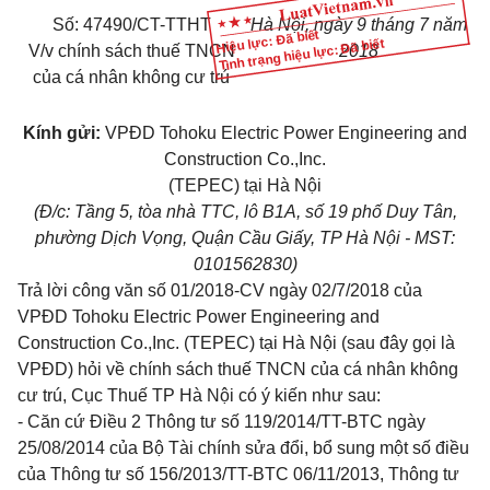
Số:
47490/CT
-TTHT
H
à
Nộ
i,
ngày
9
tháng
7
năm
Hiệu lực: Đã biết
Tình trạng hiệu lực: Đã biết
V/v chính sách thuế TNCN
201
8
của cá nhân không cư trú
Kính gửi:
VPĐD Tohoku Electric Power Engineering and
Construction Co.,Inc.
(TEPEC) tại H
à
Nội
(Đ/c: Tầng 5, tòa nhà TTC,
l
ô B
1
A, số 19 phố Duy Tân,
phường Dịch Vọng, Quận Cầu G
i
ấy, TP Hà Nội - MST:
0101562830)
Trả lời công văn số 01/2018-CV ngày 02/7/2018 của
VPĐD Tohoku Electric Power Engineering and
Construction Co.,Inc. (TEPEC) tại Hà Nội (sau đây gọi là
VPĐD) hỏi về chính sách thuế TNCN của cá nhân không
cư trú, C
ục
Thuế TP Hà Nội có ý kiến như sau:
- Căn cứ Điều 2 Thông tư số 119/2014/TT-BTC ngày
25/08/2014 của
Bộ
Tài chính sửa đổi, bổ sung một số điều
của Thông tư số 156/2013/TT-
B
TC 06/11/2013, Thông tư