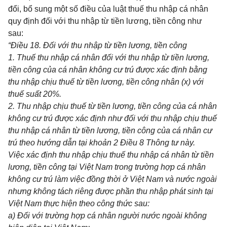
đổi, bổ sung một số điều của luật thuế thu nhập cá nhân
quy định đối với thu nhập từ tiền lương, tiền công như
sau:
“Điều 18. Đối với thu nhập từ tiền lương, tiền công
1. Thuế thu nhập cá nhân đ
ố
i với thu nhập từ tiền lương,
tiền công của cá nhân không cư trú được xác định b
ằ
ng
thu nhập chịu thuế từ tiền lương, tiền công nhân (
x)
với
thuế suất 20%.
2. Thu nhập chịu thuế từ tiền lương, tiền công của cá nhân
không cư trú được xác định như đối với thu nhập chịu thuế
thu nhập cá nhân từ tiền lương, tiền c
ô
ng của cá nhân cư
trú theo hướng dẫn tại khoản 2 Điều 8 Thông tư này.
Việc xác định thu nhập chịu thuế thu nhập cá nhân từ tiền
lương, tiền công tại Việt Nam trong trường hợp cá nhân
không cư trú làm việc đ
ồ
ng thời ở Việt Nam và nước ngoài
nh
ưn
g không tách riêng được phần thu nhập phát sinh tại
Việt Nam thực hiện theo công thức sau:
a) Đối với trường hợp cá nhân người nước ngoài không