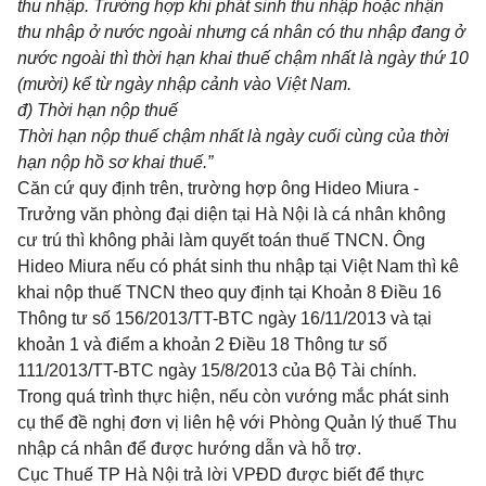
thu nhập. Trường hợp khi phát sinh thu nhập hoặc nhận
thu nhập ở nước ngoài nh
ư
ng cá nhân có thu nhập đang ở
nước ngoài thì thời hạn khai thuế chậm nhất là ngày thứ 10
(mười) kể từ ngày nhập cảnh vào Việt Nam.
đ) Thời hạn nộp thuế
Thời hạn nộp thuế chậm nh
ấ
t là ngày cuối c
ù
ng của thời
hạn nộp hồ sơ khai thuế.
”
Căn cứ quy định trên, trường hợp ông Hideo Miura -
Trưởng văn phòng đại diện tại Hà Nội là cá nhân không
cư trú thì không phải làm quyết toán thuế TNCN. Ông
Hideo Miura nếu có phát sinh thu nhập tại Việt Nam thì kê
khai nộp thuế TNCN theo quy định tại Khoản 8 Điều 16
Thông tư số 156/2013/TT-BTC ngày 16/11/2013 và tại
khoản 1 và điểm a khoản 2 Điều 18 Thông tư số
11
1
/2013/TT-BTC ngày 15/8/2013 của Bộ Tài chính.
Trong quá trình thực hiện, nếu còn vướng mắc phát sinh
cụ thể đề nghị đơn vị liên hệ với Phòng Quản lý thuế Thu
nhập cá nhân để được hướng dẫn và hỗ trợ.
Cục Thuế TP Hà Nội trả lời VPĐD được biết để thực