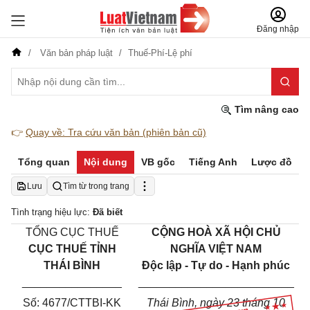
Đăng nhập
Văn bản pháp luật
Thuế-Phí-Lệ phí
Tìm nâng cao
👉
Quay về: Tra cứu văn bản (phiên bản cũ)
Tổng quan
Nội dung
VB gốc
Tiếng Anh
Lược đồ
Lưu
Tìm từ trong trang
Tình trạng hiệu lực:
Đã biết
TỔNG CỤC THU
Ế
C
ỘNG HOÀ XÃ HỘI CHỦ
CỤC THU
Ế
TỈNH
NGHĨA VIỆT NAM
THÁI BÌNH
Độc lập - Tự do - Hạnh phúc
________________
_________________________
Số:
4677/
CT
TBI
-
KK
Thái Bình
, ngày
23
tháng
10