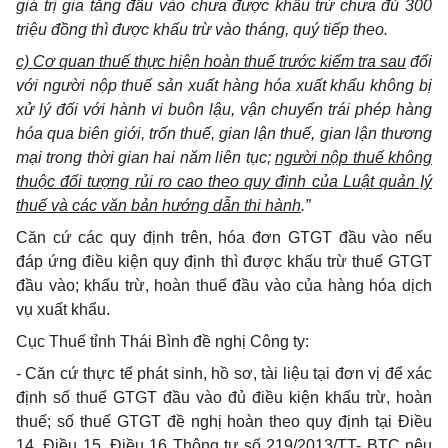
giá trị gia tăng đầu vào chưa được khấu trừ chưa đủ 300
triệu đồng thì được khấu trừ vào tháng, quý tiếp theo.
c) Cơ quan thuế thực hiện hoàn thuế trước kiểm tra sau
đổi
với người nộp thuế sản xuất hàng hóa xuất khẩu không bị
xử lý đối với hành vi buôn lậu, vận chuyển trái phép hàng
hóa qua biên giới, trốn thuế, gian lận thuế, gian lận thương
mại trong thời gian hai năm liên tục;
người nộp thuế không
thuộc đối tượng rủi ro cao theo quy định của Luật quản Ịý
thuế và các văn bản hướng dẫn thi hành
.”
Căn cứ các quy định trên, hóa đơn GTGT đầu vào nếu
đáp ứng điều kiện quy định thì được khấu trừ thuế GTGT
đầu vào; khấu trừ, hoàn thuế đầu vào của hàng hóa dịch
vụ xuất khẩu.
Cục Thuế tỉnh Thái Bình đề nghị Công ty:
-
Căn cứ thực tế phát sinh, hồ sơ, tài liệu tại đơn vị để xác
định số thuế GTGT đầu vào đủ điều kiện khấu trừ, hoàn
thuế; số thuế GTGT đề nghị hoàn theo quy định tại Điều
14, Điều 15, Điều 16 Thông tư số 219/2013/TT- BTC nêu