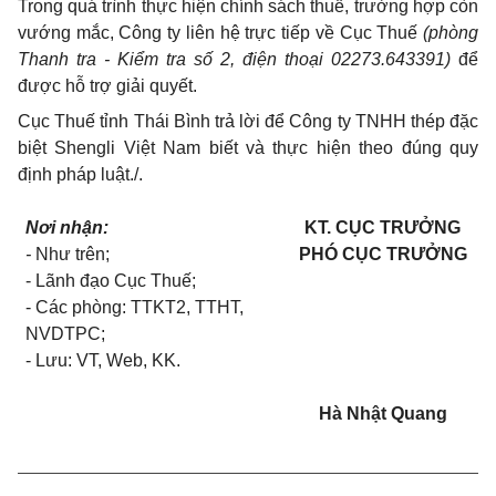
Trong quá trình thực hiện chính sách thuế, trường hợp còn
vướng mắc, Công ty liên hệ trực tiếp về Cục Thuế
(phòng
Thanh tra - Kiểm tra số 2, điện thoại 02273.643391)
để
được hỗ trợ giải quyết.
Cục Thuế tỉnh Thái Bình trả lời để Công ty TNHH thép đặc
biệt Shengli Việt Nam biết và thực hiện theo đúng quy
định pháp luật./.
Nơi nhận:
KT. CỤC TRƯỞNG
-
Như trên;
PHÓ CỤC TRƯỞNG
- Lãnh đạo Cục Thuế;
- Các phòng: TTKT2, TTHT,
NVDTPC;
-
Lưu: VT,
Web, KK
.
Hà Nhật Quang