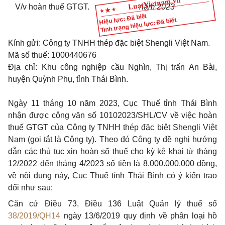
V/v
hoàn thuế GTGT.
năm 20
23
Hiệu lực: Đã biết
Tình trạng hiệu lực: Đã biết
Kính gửi: Công ty TNHH thép đặc biệt Shengli Việt Nam.
Mã số thuế
:
1000440676
Địa chỉ: Khu công nghiệp cầu Nghìn, Thị trấn An Bài,
huyện Quỳnh Phụ, tỉnh Thái Bình.
Ngày 11 tháng 10 năm 2023, Cục Thuế tỉnh Thái Bình
nhận được công văn số 10102023/SHL/CV về việc hoàn
thuế GTGT của Công ty TNHH thép đặc biệt Shengli Việt
Nam (gọi tắt là Công ty). Theo đó Công ty đề nghị hướng
dẫn các thủ tục xin hoàn số thuế cho kỳ kê khai từ tháng
12/2022 đến tháng 4/2023 số tiền là 8.000.000.000 đồng,
về nội dung này, Cục Thuế tỉnh Thái Bình có ý kiến trao
đổi như sau:
Căn cứ Điều 73, Điều 136 Luật Quản lý thuế số
38/2019/QH14
ngày 13/6/2019 quy định về phân loại hồ