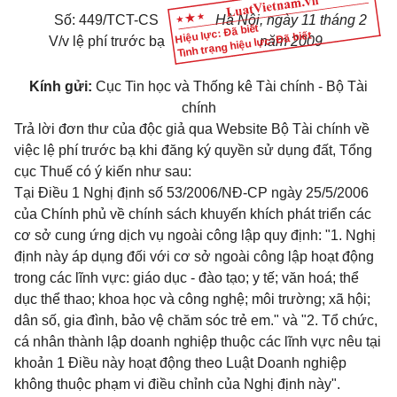
Số: 449/TCT-CS
Hà Nội, ngày 11 tháng 2
Hiệu lực: Đã biết
Tình trạng hiệu lực: Đã biết
V/v lệ phí trước bạ
năm 2009
Kính gửi:
Cục Tin học và Thống kê Tài chính - Bộ Tài
chính
Trả lời đơn thư của độc giả qua Website Bộ Tài chính về
việc lệ phí trước bạ khi đăng ký quyền sử dụng đất, Tổng
cục Thuế có ý kiến như sau:
Tại
Điều 1 Nghị định số 53/2006/NĐ-CP
ngày 25/5/2006
của Chính phủ về chính sách khuyến khích phát triển các
cơ sở cung ứng dịch vụ ngoài công lập quy định: "1. Nghị
định này áp dụng đối với cơ sở ngoài công lập hoạt động
trong các lĩnh vực: giáo dục - đào tạo; y tế; văn hoá; thể
dục thể thao; khoa học và công nghệ; môi trường; xã hội;
dân số, gia đình, bảo vệ chăm sóc trẻ em." và "2. Tổ chức,
cá nhân thành lập doanh nghiệp thuộc các lĩnh vực nêu tại
khoản 1 Điều này hoạt động theo Luật Doanh nghiệp
không thuộc phạm vi điều chỉnh của Nghị định này".