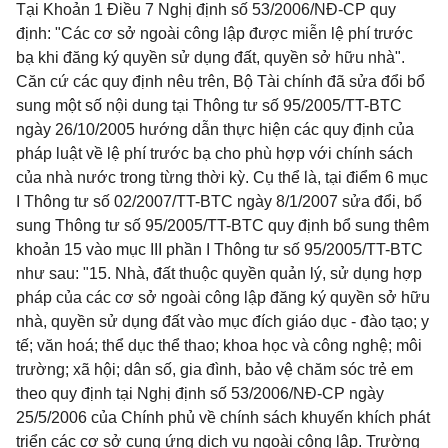
Tại
Khoản 1 Điều 7 Nghị định số 53/2006/NĐ-CP
quy
định: "Các cơ sở ngoài công lập được miễn lệ phí trước
bạ khi đăng ký quyền sử dụng đất, quyền sở hữu nhà".
Căn cứ các quy định nêu trên, Bộ Tài chính đã sửa đổi bổ
sung một số nội dung tại Thông tư số 95/2005/TT-BTC
ngày 26/10/2005 hướng dẫn thực hiện các quy định của
pháp luật về lệ phí trước bạ cho phù hợp với chính sách
của nhà nước trong từng thời kỳ. Cụ thể là, tại
điểm 6 mục
I Thông tư số 02/2007/TT-BTC
ngày 8/1/2007 sửa đổi, bổ
sung Thông tư số 95/2005/TT-BTC quy định bổ sung thêm
khoản 15 vào
mục III phần I Thông tư số 95/2005/TT-BTC
như sau: "15. Nhà, đất thuộc quyền quản lý, sử dụng hợp
pháp của các cơ sở ngoài công lập đăng ký quyền sở hữu
nhà, quyền sử dụng đất vào mục đích giáo dục - đào tạo; y
tế; văn hoá; thể dục thể thao; khoa học và công nghệ; môi
trường; xã hội; dân số, gia đình, bảo vệ chăm sóc trẻ em
theo quy định tại Nghị định số 53/2006/NĐ-CP ngày
25/5/2006 của Chính phủ về chính sách khuyến khích phát
triển các cơ sở cung ứng dịch vụ ngoài công lập. Trường