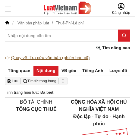
Đăng nhập
Văn bản pháp luật
Thuế-Phí-Lệ phí
Tìm nâng cao
👉
Quay về: Tra cứu văn bản (phiên bản cũ)
Tổng quan
Nội dung
VB gốc
Tiếng Anh
Lược đồ
Lưu
Tìm từ trong trang
Tình trạng hiệu lực:
Đã biết
BỘ TÀI CHÍNH
CỘNG HÒA XÃ HỘI CHỦ
TỔNG CỤC THUẾ
NGHĨA VIỆT NAM
_____________
Độc lập - Tự do - Hạnh
phúc
_____________