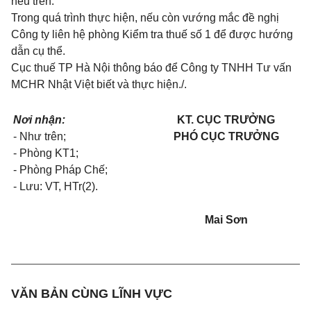
nêu trên.
Trong quá trình thực hiện, nếu còn vướng mắc đề nghị
Công ty liên hệ phòng Kiểm tra thuế số 1 để được hướng
dẫn
cụ thể
.
Cục thuế TP Hà Nội thông báo để Công ty TNHH Tư vấn
MCHR Nhật Việt biết và thực hiện./
.
Nơi nhận:
KT. CỤC TRƯỞNG
- Như trên;
PHÓ CỤC TRƯỞNG
-
Phòng KT1
;
- Phòng Pháp Chế;
-
Lưu: VT,
HTr(2)
.
Mai Sơn
VĂN BẢN CÙNG LĨNH VỰC