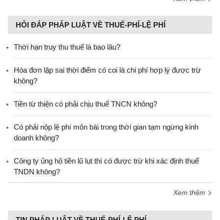
HỎI ĐÁP PHÁP LUẬT VỀ THUẾ-PHÍ-LỆ PHÍ
Thời hạn truy thu thuế là bao lâu?
Hóa đơn lập sai thời điểm có coi là chi phí hợp lý được trừ
không?
Tiền từ thiện có phải chịu thuế TNCN không?
Có phải nộp lệ phí môn bài trong thời gian tạm ngừng kinh
doanh không?
Công ty ủng hộ tiền lũ lụt thì có được trừ khi xác định thuế
TNDN không?
Xem thêm
TIN PHÁP LUẬT VỀ THUẾ-PHÍ-LỆ PHÍ