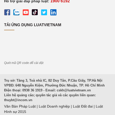
1900 6192
Hỗ trợ giải đáp pháp luật:
TẢI ỨNG DỤNG LUATVIETNAM
Quét mã QR code để cài đặt
Trụ sở: Tầng 3, Toà nhà IC, 82 Duy Tân, P.Cầu Giấy, TP.Hà Nội
VPĐD: 648 Nguyễn Kiệm, Phường Đức Nhuận, TP. Hồ Chí Minh
Điện thoại: 0938 36 1919 - Email:
cskh@luatvietnam.vn
Liên hệ quảng cáo; quyền tác giả và các quyền liên quan:
thuybt@incom.vn
Văn Bản Pháp Luật
|
Luật Doanh nghiệp
|
Luật Đất đai
|
Luật
Hình sự 2015