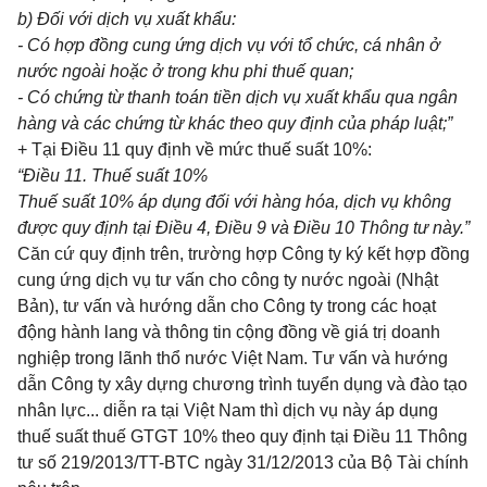
b) Đối với dịch vụ xuất khẩu:
- Có hợp đồng cung ứng dịch vụ với
tổ chức
, cá nhân ở
nước ngoài hoặc ở trong khu
ph
i
thuế quan;
- Có chứng từ thanh toán tiền dịch vụ xuất khẩu qua ngân
hàng và các chứng từ khác theo quy định của pháp luật;
”
+ Tại Điều 11 quy định về mức thuế suất 10%:
“Điều 11. Thuế suất 10%
Thuế suất 10% áp dụng đ
ố
i với hàng
hóa
, dịch vụ không
được quy định tại Điều 4, Điều 9 và Điều 10 Thông tư này.”
Căn cứ quy định trên, trường hợp Công ty ký kết hợp đồng
cung ứng dịch vụ tư vấn cho công ty nước ngoài (Nhật
Bản), tư vấn và hướng dẫn cho Công ty trong các hoạt
động hành lang và thông tin cộng đồng về giá trị doanh
nghiệp trong lãnh thổ nước Việt Nam. Tư vấn và hướng
dẫn Công ty xây dựng chương trình tuyển dụng và đào tạo
nhân lực...
diễn ra tại Việt Nam thì dịch vụ này áp dụng
thuế suất thuế GTGT 10% theo quy định tại Điều 11 Thông
tư số 219/2013/TT-BTC ngày 31/12/2013 của Bộ Tài chính