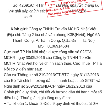
Số:
42691
/CT-HTr
Hà Nội, ngày
24
tháng
0
6
Hiệu lực: Đã biết
Tình trạng hiệu lực: Đã biết
V/v giải đáp chính sách
năm 2016
thuế
Kính gửi:
Công ty TNHH Tư vấn MCHR Nhật Việt
(Địa chỉ: Tầng 2 t
òa
nhà văn phòng K3B(Heid), Ngõ 6A
Thành Công, P.Thành
Công, Q.Ba Đình, Hà Nội)
MST: 0106914684
Cục thuế TP Hà Nội nhận được công văn số 02/CV-
MCHR
ngày
30/05/2016 của Công ty TNHH Tư vấn
MCHR Nhật Việt hỏi về chính sách thuế, Cục Thuế TP Hà
Nội có ý kiến như sau:
Căn cứ Thông tư số 219/2013/TT-BTC ngày 31/12/2013
của Bộ Tài chính hướng d
ẫ
n thi hành Luật thuế GTGT và
Nghị định số 209/2013/NĐ-CP ngày 18/12/2013 của
Chính phủ quy định, chi tiết và hướng dẫn thi hành một số
điều Luật Thuế giá trị gia tăng quy định:
+ Tại khoản 1, khoản 2 Điều 9 quy định về thuế suất 0%