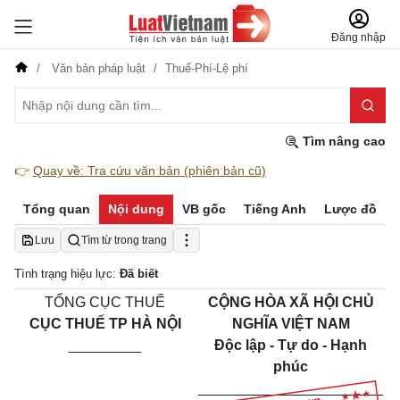
Đăng nhập
Văn bản pháp luật
Thuế-Phí-Lệ phí
Tìm nâng cao
👉
Quay về: Tra cứu văn bản (phiên bản cũ)
Tổng quan
Nội dung
VB gốc
Tiếng Anh
Lược đồ
Lưu
Tìm từ trong trang
Tình trạng hiệu lực:
Đã biết
TỔNG CỤC THUẾ
CỘNG HÒA XÃ HỘI CHỦ
CỤC THU
Ế
TP HÀ NỘI
NGHĨA VIỆT NAM
_________
Độc lập - Tự do - Hạnh
phúc
_______________________