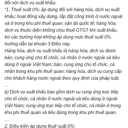
đối với dịch vụ xuất khẩu:
“1. Thuế suất 0%: áp dụng
đối với
hàng
hóa
, dịch vụ xuất
khẩu; hoạt động xây dựng, lắp đặt công trình ở nước ngoài
và ở trong khu
ph
i
thuế quan; vận tải quốc tế; hàng hóa,
dịch vụ thuộc diện không chịu thuế GTGT khi
xuất khẩu
,
trừ các trường hợp không áp dụng mức thuế suất 0%
hướng dẫn tạ
i
khoản 3 Điều này.
Hàng
hóa
, dịch vụ xuất khẩu là hàng
hóa
, dịch vụ được
b
á
n, cung ứng cho tổ chức, cá nhân ở nước ngoài và tiêu
dùng ở ngoài Việt Nam; bán, cung ứng cho tổ chức, cá
nhân trong khu
ph
i
thuế quan; hàng
hóa
, dịch vụ cung cấp
cho khách hàng nước ngoài theo quy định của pháp luật.
…
b) Dịch vụ xuất khẩu bao gồm dịch vụ cung ứng trực tiếp
cho tổ chức, cá nhân ở nước ngoài và tiêu dùng ở ngoài
Việt Nam; cung ứng trực tiếp cho
tổ chức
, c
á
nhân ở
tro
ng
khu phi thuế quan và tiêu dùng trong khu phi thuế quan.
…
2. Điều kiện áp dụng thuế suất 0%: