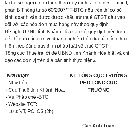
tại trụ sở người nộp thuế theo quy định tại
điểm 5.1, mục I,
phần B Thông tư số 60/2007/TT-BTC
nêu
tr
ên thì cơ sở
kinh doanh vẫn được được khấu trừ thuế GTGT đầu vào
đối với các hóa đơn mua hàng này theo quy định.
Đề nghị UBND tỉnh Khánh
Hòa
căn cứ quy định nêu trên
để chỉ đạo các đơn vị, doanh nghiệp trên địa bàn tỉnh thực
hiện theo đúng quy định pháp luật về thuế GTGT.
Tổng cục Thuế
tr
ả lời để UBND tỉnh Khánh
Hòa
biết và chỉ
đạo các đơn vị
tr
ên địa bàn tỉnh thực hiện./.
Nơi nhận:
KT. TỔNG CỤC TRƯỞNG
- Như trên;
PHÓ TỔNG CỤC
- Cục Thuế tỉnh Khánh Hòa;
TRƯỞNG
- Vụ Pháp chế -BTC;
- Website TCT;
- Lưu: VT, PC, CS (2b)
Cao Anh Tuấn