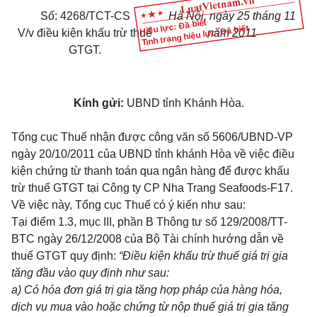
Số:
4268
/
TCT
-
CS
Hà Nội, ngày
25
tháng
11
Hiệu lực: Đã biết
Tình trạng hiệu lực: Đã biết
V/v điều kiện khấu trừ thuế
năm 201
1
GTGT.
Kính gửi:
UBND tỉnh Khánh
Hòa
.
Tổng cục Thuế nhận được công văn
số
5606/UBND-VP
ngày 20/10/2011 của UBND tỉnh khánh H
òa về
việc điều
kiện chứng từ thanh toán qua ngân hàng để được khấu
trừ thuế GTGT tại Công ty CP Nha Trang Seafoods-F17.
V
ề việc này, Tổng cục Thuế có ý kiến như sau:
Tại
điểm 1.3, mục III, phần B Thông tư số 129/2008/TT-
BTC
ngày 26/12/2008 của Bộ Tài chính
hướng
dẫn về
thuế GTGT quy định:
“Điều kiện khấu trừ thuế gi
á t
rị gia
tăng đầu vào quy định như sau:
a) C
ó
hóa đơn gi
á
trị gia tăng hợp pháp của hàng hóa,
dịch vụ mua vào hoặc chứng từ nộp thuế giá trị gia tăng