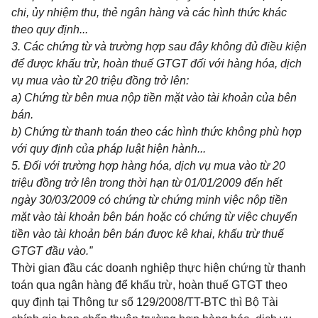
chi
,
ủy
nhiệm thu, thẻ ngân hàng và các hình thức khác
theo quy định...
3. Các chứng từ và trường hợp sau đây không đủ điều kiện
để được khấu trừ, hoàn thuế GTGT đ
ố
i với hàng hóa, dịch
vụ mua vào từ 20 triệu đồng trở lên:
a) Chứng từ bên
mua
nộp tiền mặt vào tài khoản của bên
bán.
b) Chứng từ thanh toán theo các hình thức không phù hợp
với quy định của pháp luật hiện hành...
5. Đ
ố
i với trường hợp hàng
hóa
, dịch vụ mua vào từ 20
triệu đồng trở lên trong thời hạn từ 01/01/2009 đến hết
ngày 30/03/2009 có chứng từ chứng minh việc nộp tiền
mặt vào tài khoản bên b
á
n hoặc có chứng từ việc chuy
ể
n
tiền vào tài khoản bên b
á
n được kê khai, khấu trừ thuế
GTGT đầu vào.”
Thời gian đầu các doanh nghiệp thực hiện chứng từ thanh
toán qua ngân hàng để khấu trừ, hoàn thuế GTGT theo
quy định tại Thông tư số 129/2008/TT-BTC thì Bộ Tài