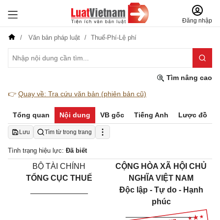
Đăng nhập
Văn bản pháp luật
Thuế-Phí-Lệ phí
Tìm nâng cao
👉
Quay về: Tra cứu văn bản (phiên bản cũ)
Tổng quan
Nội dung
VB gốc
Tiếng Anh
Lược đồ
Lưu
Tìm từ trong trang
Tình trạng hiệu lực:
Đã biết
BỘ TÀI CHÍNH
CỘNG HÒA XÃ HỘI CHỦ
TỔNG CỤC
THUẾ
NGHĨA VIỆT NAM
_____________
Độc lập - Tự do - Hạnh
phúc
________________