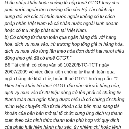
khâu nhập khẩu hoặc chứng từ nộp thuế GTGT thay cho
phía nước ngoài theo hướng dẫn của Bộ Tài chính áp
dụng đối với các tổ chức nước ngoài không c
ó
tư cách
pháp nhân Việt Nam và
cá
nhân nước ngoài kinh doanh
hoặc có thu nhập phát sinh tại Việt Nam.
b) Có chứng từ thanh toán qua ngân hàng đối với hàng
h
ó
a, dịch vụ mua vào, trừ trường hợp tổng
giá
trị hàng hóa,
dịch vụ mua vào từng lần theo hóa đơn dưới hai mươi triệu
đồng theo giá đã có thuế GTGT
.”
Bộ Tài chính có công văn số 10220/BTC-TCT ngày
20/07/2009 về việc điều kiện chứng từ thanh toán qua
ngân hàng để khấu trừ, hoàn thuế GTGT hướng dẫn:
“1
.
Điều kiện khấu trừ thuế GTGT đầu vào
đối
với hàng hóa,
dịch vụ mua vào từ 20 triệu đồng trở lên phải
có
chứng từ
thanh toán qua ngân hàng được hiểu là có chứng từ chứng
minh việc chuyển tiền từ tài khoản của bên mua sang tài
khoản của bên b
á
n mở tại tổ chức cung ứng dịch vụ thanh
toán theo các hình thức thanh toán phù hợp với quy định
của pháp luật hiện hành như séc,
ủy
nhiệm
chi
hoặc lệnh