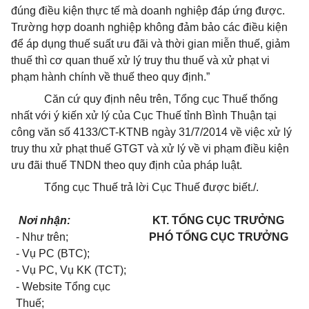
đúng điều kiện thực tế mà doanh nghiệp đáp ứng được.
Trường hợp
doanh nghiệp không đảm bảo các điều kiện
để áp dụng thuế suất ưu đãi và thời gian miễn thuế, giảm
thuế thì cơ quan thuế xử lý truy thu thuế và xử phạt vi
phạm hành chính
về
thuế theo quy định.”
Căn cứ quy định nêu trên, Tổng cục Thuế thống
nhất với ý kiến xử lý của Cục Thuế tỉnh Bình Thuận tại
công văn số 4133/CT-KTNB
ngày
31/7/2014 về việc xử lý
truy thu xử phạt thuế GTGT và xử lý về vi phạm điều kiện
ưu đãi thuế TNDN theo quy định của pháp luật.
Tổng cục Thuế trả lời Cục Thuế được biết./.
Nơi nhận:
KT. TỔNG CỤC TRƯỞNG
-
Như trên;
PHÓ TỔNG CỤC TRƯỞNG
- Vụ PC (BTC);
-
Vụ PC, Vụ KK (TCT);
-
Website Tổng cục
Thuế;