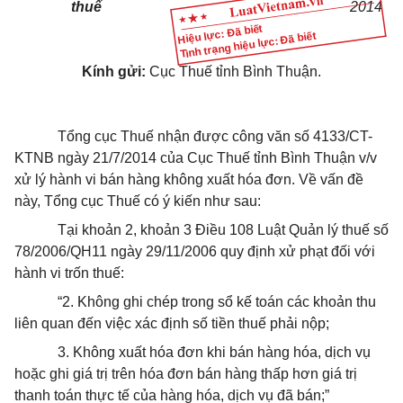
thuế
2014
Hiệu lực: Đã biết
Tình trạng hiệu lực: Đã biết
Kính gửi:
Cục Thuế tỉnh Bình Thuận.
Tổng cục Thuế nhận được công văn số 4133/CT-
KTNB ngày 21/7/2014 của Cục Thuế tỉnh Bình Thuận v/v
xử lý hành vi bán hàng không xuất
hóa
đơn. Về vấn đề
này, Tổng cục Thuế có ý kiến như sau:
Tại khoản 2, khoản 3 Điều 108 Luật Quản lý thuế số
78/2006/QH11 ngày 29/11/2006 quy định xử phạt đối với
hành vi trốn thuế:
“2. Không ghi chép trong
s
ổ kế toán các khoản thu
liên quan đến việc xác định số tiền thuế phải nộp;
3. Không xuất
hóa
đơn khi bán hàng
hóa
, dịch vụ
hoặc ghi giá trị trên
hóa
đơn bán hàng thấp hơn giá trị
thanh toán thực tế của hàng
hóa
, dịch vụ đã bán;”