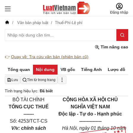
Đăng nhập
Văn bản pháp luật
Thuế-Phí-Lệ phí
Tìm nâng cao
👉
Quay về: Tra cứu văn bản (phiên bản cũ)
Tổng quan
Nội dung
VB gốc
Tiếng Anh
Lược đồ
Lưu
Tìm từ trong trang
Tình trạng hiệu lực:
Đã biết
BỘ TÀI CHÍNH
CỘNG HÒA XÃ HỘI CHỦ
TỔNG CỤC THUẾ
NGHĨA VIỆT NAM
-------
Độc lập - Tự do - Hạnh phúc
Số: 4253/TCT-CS
---------------
V/v: chính sách
Hà Nội
, ngày
01
tháng
10
năm