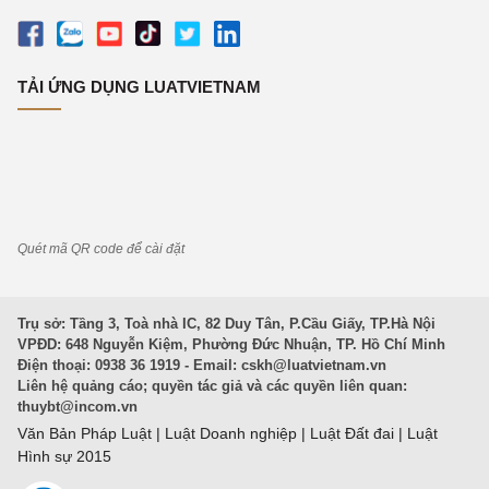
TẢI ỨNG DỤNG LUATVIETNAM
Quét mã QR code để cài đặt
Trụ sở: Tầng 3, Toà nhà IC, 82 Duy Tân, P.Cầu Giấy, TP.Hà Nội
VPĐD: 648 Nguyễn Kiệm, Phường Đức Nhuận, TP. Hồ Chí Minh
Điện thoại: 0938 36 1919 - Email:
cskh@luatvietnam.vn
Liên hệ quảng cáo; quyền tác giả và các quyền liên quan:
thuybt@incom.vn
Văn Bản Pháp Luật
|
Luật Doanh nghiệp
|
Luật Đất đai
|
Luật
Hình sự 2015