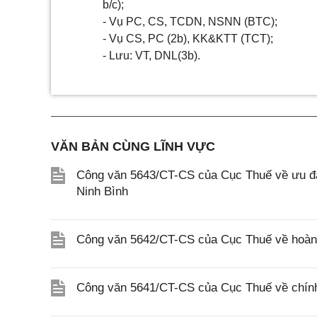
b/c);
-
Vụ PC,
CS
, TCDN, NSNN (BTC);
-
Vụ
CS
, PC (2b), KK&KTT (TCT);
-
Lưu: VT, DNL(3b).
VĂN BẢN CÙNG LĨNH VỰC
Công văn 5643/CT-CS của Cục Thuế về ưu đãi
Ninh Bình
Công văn 5642/CT-CS của Cục Thuế về hoàn n
Công văn 5641/CT-CS của Cục Thuế về chính 