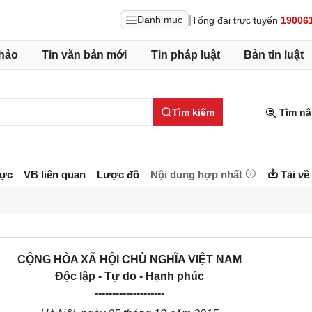
|
Danh mục
Tổng đài trực tuyến
19006
hảo
Tin văn bản mới
Tin pháp luật
Bản tin luật
Tìm kiếm
Tìm nâ
lực
VB liên quan
Lược đồ
Nội dung hợp nhất
Tải về
CỘNG HÒA XÃ HỘI CHỦ NGHĨA VIỆT NAM
Độc lập - Tự do - Hạnh phúc
--------------------