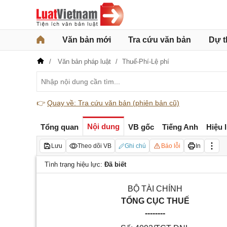
Văn bản mới
Tra cứu văn bản
Dự t
Văn bản pháp luật
Thuế-Phí-Lệ phí
👉
Quay về: Tra cứu văn bản (phiên bản cũ)
Nội dung
Tổng quan
VB gốc
Tiếng Anh
Hiệu 
Lưu
Theo dõi VB
Ghi chú
Báo lỗi
In
Tình trạng hiệu lực:
Đã biết
BỘ TÀI CHÍNH
TỔNG CỤC THUẾ
--------