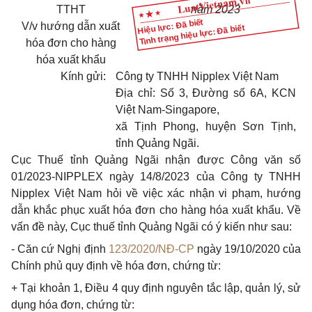
TTHT
năm 2023
Hiệu lực: Đã biết
V/v hướng dẫn xuất
Tình trạng hiệu lực: Đã biết
hóa đơn cho hàng
hóa xuất khẩu
Kính gửi:
Công ty TNHH Nipplex Việt Nam
Địa chỉ: Số 3, Đường số 6A, KCN
Việt Nam-Singapore,
xã Tịnh Phong, huyện Sơn Tịnh,
tỉnh Quảng Ngãi.
Cục Thuế tỉnh Quảng Ngãi nhận được Công văn số
01/2023-NIPPLEX ngày 14/8/2023 của Công ty TNHH
Nipplex Việt Nam hỏi về việc xác nhận vi phạm, hướng
dẫn khắc phục xuất hóa đơn cho hàng hóa xuất khẩu. Về
vấn đề này, Cục thuế tỉnh Quảng Ngãi có ý kiến như sau:
- Căn cứ Nghị định
123/2020/NĐ-CP
ngày 19/10/2020 của
Chính phủ quy định về hóa đơn, chứng từ:
+ Tại khoản 1, Điều 4 quy định nguyên tắc lập, quản lý, sử
dụng hóa đơn, chứng từ: