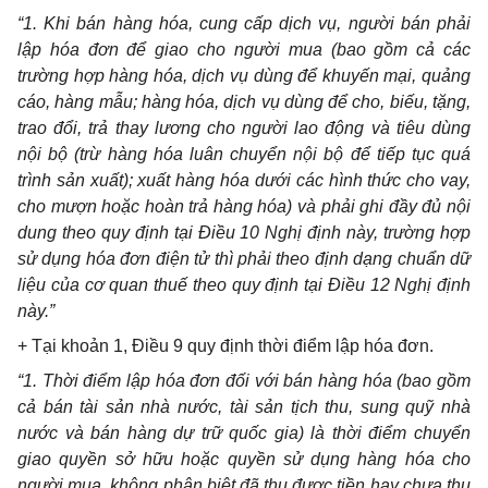
“1. Khi bán hàng hóa, cung cấp dịch vụ, người bán phải
lập hóa đơn để giao cho người mua (bao gồm cả các
trường hợp hàng hóa, dịch vụ dùng để khuyến mại, quảng
cáo, hàng mẫu; hàng hóa, dịch vụ dùng để cho, biếu, tặng,
trao đổi, trả thay lương cho người lao động và tiêu dùng
nội bộ (trừ hàng hóa luân chuyển nội bộ để tiếp tục quá
trình sản xuất); xuất hàng hóa dưới các hình thức cho vay,
cho mượn hoặc hoàn trả hàng hóa) và phải ghi đầy đủ nội
dung theo quy định tại Điều 10 Nghị định này, trường hợp
sử dụng hóa đơn điện tử thì phải theo định dạng chuẩn dữ
liệu của cơ quan thuế theo quy định tại Điều 12 Nghị định
này.”
+ Tại khoản 1, Điều 9 quy định thời điểm lập hóa đơn.
“1. Thời điểm lập hóa đơn đối với bán hàng hóa (bao gồm
cả bán tài sản nhà nước, tài sản tịch thu, sung quỹ nhà
nước và bán hàng dự trữ quốc gia) là thời điểm chuyển
giao quyền sở hữu hoặc quyền sử dụng hàng hóa cho
người mua, không phân biệt đã thu được tiền hay chưa thu