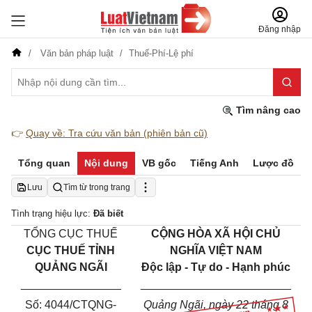
Đăng nhập
Văn bản pháp luật
Thuế-Phí-Lệ phí
Tìm nâng cao
👉
Quay về: Tra cứu văn bản (phiên bản cũ)
Tổng quan
Nội dung
VB gốc
Tiếng Anh
Lược đồ
Lưu
Tìm từ trong trang
Tình trạng hiệu lực:
Đã biết
TỔNG CỤC THUẾ
CỘNG HÒA XÃ HỘI CHỦ
CỤC THUẾ TỈNH
NGHĨA VIỆT NAM
QUẢNG NGÃI
Độc lập - Tự do - Hạnh phúc
________________
________________________
Số:
4044/CTQNG-
Quảng Ngãi, ngày 22 tháng 8