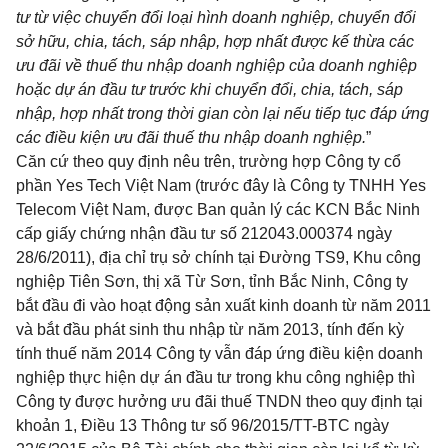
tư từ việc chuy
ể
n đ
ổ
i loại hình doanh nghiệp, chuy
ể
n đ
ổ
i
sở hữu, chia, tách, sáp nhập, hợp nhất được k
ế
thừa các
ưu đãi v
ề
thu
ế
thu nhập doanh nghiệp của doanh nghiệp
hoặc dự án đ
ầ
u tư trước kh
i
chuy
ể
n đ
ổ
i, chia, tách, sáp
nhập, hợp nhất trong thời gian còn lại n
ế
u ti
ế
p tục đáp ứng
các đi
ề
u kiện ưu đãi thuế thu nhập doanh nghiệp.
”
Căn cứ theo quy định nêu trên, trường h
ợ
p Công ty cổ
ph
ầ
n Yes Tech Việt Nam (trước đây là Công ty TNHH Yes
Telecom Việt Nam, được Ban quản lý các KCN Bắc Ninh
cấp giấy chứng nhận đầu tư số 212043.000374 ngày
28/6/2011), địa chỉ trụ sở chính tại Đường TS9, Khu công
nghiệp Tiên Sơn, thị xã Từ Sơn, tỉnh Bắc Ninh, Công ty
bắt đầu đi vào hoạt động sản xuất kinh doanh từ năm 2011
và bắt đầu phát sinh thu nhập từ năm 2013, tính đến kỳ
tính thuế năm 2014 Công ty v
ẫ
n đáp ứng đi
ề
u kiện doanh
nghiệp thực hiện dự án đ
ầ
u tư trong khu công nghiệp thì
Công ty được hưởng ưu đãi thuế TNDN theo quy định tại
khoản 1, Điều 13 Thông tư số 96/2015/TT-BTC
ngày