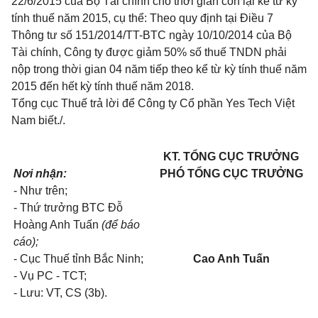
22/6/2015 của Bộ Tài chính cho thời gian còn lại kể từ kỳ
tính thuế năm 2015, cụ thể: Theo quy định tại
Điều 7
Thông tư số 151/2014/TT-BTC
ngày 10/10/2014 của Bộ
Tài chính, Công ty được giảm 50% số thuế TNDN phải
nộp
tr
ong thời gian 04 năm tiếp theo kể từ kỳ tính thuế năm
2015 đến hết kỳ tính thuế năm 2018.
Tổng cục Thuế trả lời để Công ty
C
ổ phần Yes Tech Việt
Nam biết./.
KT. TỔNG CỤC TRƯỞNG
Nơi nhận:
PHÓ TỔNG CỤC TRƯỞNG
-
Như trên;
-
Thứ trưởng BTC Đỗ
Hoàng Anh Tuấn
(để báo
cáo);
-
Cục Thuế tỉnh Bắc Ninh;
Cao Anh Tuấn
-
Vụ PC - TCT;
-
Lưu: VT,
CS
(3b).