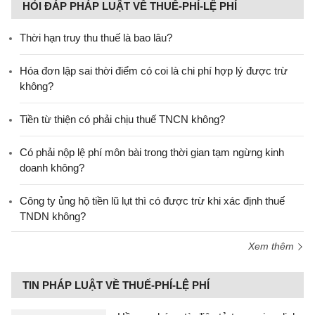
HỎI ĐÁP PHÁP LUẬT VỀ THUẾ-PHÍ-LỆ PHÍ
Thời hạn truy thu thuế là bao lâu?
Hóa đơn lập sai thời điểm có coi là chi phí hợp lý được trừ
không?
Tiền từ thiện có phải chịu thuế TNCN không?
Có phải nộp lệ phí môn bài trong thời gian tạm ngừng kinh
doanh không?
Công ty ủng hộ tiền lũ lụt thì có được trừ khi xác định thuế
TNDN không?
Xem thêm
TIN PHÁP LUẬT VỀ THUẾ-PHÍ-LỆ PHÍ