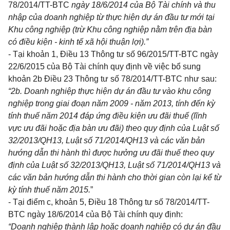
78/2014/TT-BTC
ngày 18/6/2014 của Bộ Tài chính và thu
nhập của doanh nghiệp từ thực hiện dự án đầu tư mới tại
Khu công nghiệp (trừ Khu công nghiệp n
ằ
m trên địa bàn
có đi
ề
u kiện - kinh tế xã hội thuận lợi).”
-
Tại
khoản 1, Điều 13 Thông tư số 96/2015/TT-BTC
ngày
22/6/2015 của Bộ Tài chính quy định về việc bổ sung
khoản 2b
Điều 23 Thông tư số 78/2014/TT-BTC
như sau:
“2b. Doanh nghiệp thực hiện dự án đ
ầ
u tư vào khu công
nghiệp trong giai đoạn năm 2009
-
năm 2013, tính đến kỳ
tính thuế năm 2014 đáp ứng điều kiện ưu đãi thu
ế
(lĩnh
vực ưu đãi hoặc địa bàn ưu đãi) theo quy định của Luật s
ố
32/20
1
3/QH13, Luật s
ố
71/2014/QH13 và các văn bản
hướng dẫn thi hành thì được hưởng ưu đãi thuế theo quy
định của Luật số 32/20
1
3/QH13, Luật s
ố
71/2014/QH13 và
các văn bản hướng d
ẫ
n thi hành cho thời gian còn lại k
ể
từ
kỳ tính thuế năm 2015.
”
-
Tại
điểm c, khoản 5, Điều 18 Thông tư số 78/2014/TT-
BTC
ngày 18/6/2014 của Bộ Tài chính quy định:
“Doanh nghiệp thành lập hoặc doanh nghiệp có dự án đầu