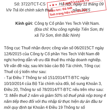
Số:
3722
/TCT-
CS
Hà Nội
, ngày
11
tháng
09
Hiệu lực: Đã biết
V/v Trả lời chính sách thuế.
năm
2015
Tình trạng hiệu lực: Đã biết
Kính gửi:
Công ty
C
ổ phần Yes Tech Việt Nam.
(Địa chỉ: Khu công nghiệp Tiên Sơn, thị
xã Từ Sơn, tỉnh Bắc Ninh)
Tổng cục Thuế nhận được công văn số 06/2015CT ngày
12/6/2015 của Công ty C
ổ
ph
ầ
n Yes Tech Việt Nam đề
nghị hướng dẫn về ưu đãi thuế thu nhập doanh nghiệp.
V
ề
vấn đề này, s
a
u khi báo cáo Bộ Tài chính, Tổng cục
Thuế có ý kiến như sau:
-
Tại
Điều 7 Thông tư số 151/2014/TT-BTC
ngà
y
10/10/2014 của Bộ Tài chính sửa đổi, bổ sung
Khoản 3,
Điều 20, Thông tư số 78/2014/TT-BTC
nêu trên như sau:
“3. Mi
ễ
n thuế 2 n
ă
m và
giảm 50%
s
ố
thuế phải nộp trong 4
năm tiếp theo đ
ố
i với thu nhập từ thực
h
iện
d
ự án đầu tư
mới quy định tại
Khoản 4 Điều 19 Thông tư số