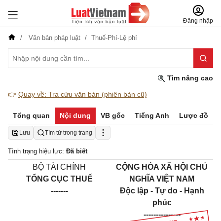
Đăng nhập
Văn bản pháp luật
Thuế-Phí-Lệ phí
Tìm nâng cao
👉
Quay về: Tra cứu văn bản (phiên bản cũ)
Tổng quan
Nội dung
VB gốc
Tiếng Anh
Lược đồ
Lưu
Tìm từ trong trang
Tình trạng hiệu lực:
Đã biết
BỘ TÀI CHÍNH
CỘNG HÒA XÃ HỘI CHỦ
TỔNG CỤC THUẾ
NGHĨA VIỆT NAM
-------
Độc lập - Tự do - Hạnh
phúc
---------------