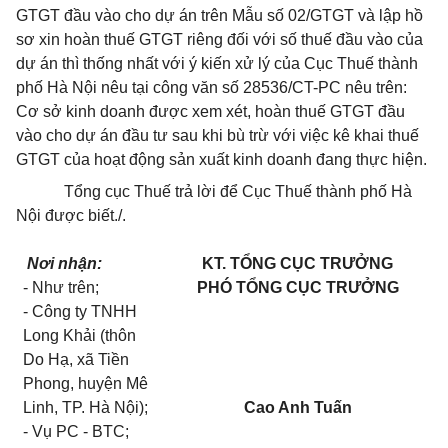
GTGT đầu vào cho dự án trên Mẫu số 02/GTGT và lập hồ
sơ xin hoàn thuế GTGT riêng đối với số thuế đầu vào của
dự án thì thống nhất với ý kiến xử lý của Cục Thuế thành
phố Hà Nội nêu tại công văn số 28536/CT-PC nêu trên:
Cơ sở kinh doanh được xem xét, hoàn thuế GTGT đầu
vào cho dự án đầu tư sau khi bù trừ với việc kê khai thuế
GTGT của hoạt động sản xuất kinh doanh đang thực hiện.
Tổng cục Thuế trả lời để Cục Thuế thành phố Hà
Nội được biết./.
Nơi nhận:
KT. TỔNG CỤC TRƯỞNG
- Như trên;
PHÓ TỔNG CỤC TRƯỞNG
- Công ty TNHH
Long Khải (thôn
Do Hạ, xã Tiền
Phong, huyện Mê
Linh, TP. Hà Nội);
Cao Anh Tuấn
- Vụ PC - BTC;