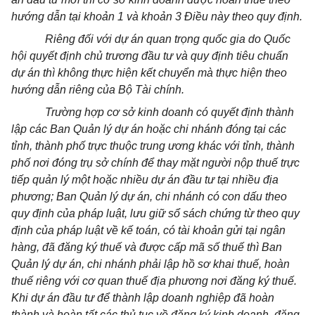
hướng dẫn tại khoản 1 và khoản 3 Điều này theo quy định.
Riêng đối với dự án quan trọng quốc gia do Quốc
hội quyết định chủ trương đầu tư và quy định tiêu chuẩn
dự án thì không thực hiện kết chuyển mà thực hiện theo
hướng dẫn riêng của Bộ Tài chính.
Trường hợp cơ sở kinh doanh có quyết định thành
lập các Ban Quản lý dự án hoặc chi nhánh đóng tại các
tỉnh, thành phố trực thuộc trung ương khác với tỉnh, thành
phố nơi đóng trụ sở chính để thay mặt người nộp thuế trực
tiếp quản lý một hoặc nhiều dự án đầu tư tại nhiều địa
phương; Ban Quản lý dự án, chi nhánh có con dấu theo
quy định của pháp luật, lưu giữ sổ sách chứng từ theo quy
định của pháp luật về kế toán, có tài khoản gửi tại ngân
hàng, đã đăng ký thuế và được cấp mã số thuế thì Ban
Quản lý dự án, chi nhánh phải lập hồ sơ khai thuế, hoàn
thuế riêng với cơ quan thuế địa phương nơi đăng ký thuế.
Khi dự án đầu tư để thành lập doanh nghiệp đã hoàn
thành và hoàn tất các thủ tục về đăng ký kinh doanh, đăng