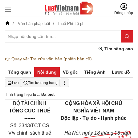
Đăng nhập
Văn bản pháp luật
Thuế-Phí-Lệ phí
Tìm nâng cao
👉
Quay về: Tra cứu văn bản (phiên bản cũ)
Tổng quan
Nội dung
VB gốc
Tiếng Anh
Lược đồ
Lưu
Tìm từ trong trang
Tình trạng hiệu lực:
Đã biết
BỘ TÀI CHÍNH
CỘNG HÒA XÃ HỘI CHỦ
TỔNG CỤC THUẾ
NGHĨA VIỆT NAM
-------
Độc lập - Tự do - Hạnh phúc
Số: 3343/TCT-CS
---------------
V/v chính sách thuế
Hà Nội, ngày 18 tháng 08 năm