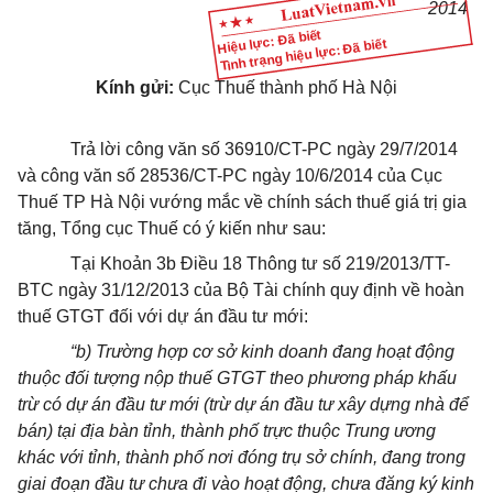
2014
Hiệu lực: Đã biết
Tình trạng hiệu lực: Đã biết
Kính gửi:
Cục Thuế thành phố Hà Nội
Trả lời công văn số 36910/CT-PC ngày 29/7/2014
và công văn số 28536/CT-PC ngày 10/6/2014
của Cục
Thuế TP Hà Nội vướng mắc về chính sách thuế giá trị gia
tăng, Tổng cục Thuế có ý kiến như sau:
Tại Khoản 3b Điều 18 Thông tư số 219/2013/TT-
BTC ngày 31/12/2013 của Bộ Tài chính quy định về hoàn
thuế GTGT đối với dự án đầu tư mới:
“b) Trường hợp cơ sở kinh doanh đang hoạt động
thuộc đối tượng nộp thuế GTGT theo phương pháp khấu
trừ có dự án đầu tư mới (trừ dự án đầu tư xây dựng nhà để
bán) tại địa bàn tỉnh, thành phố trực thuộc Trung ương
khác với tỉnh, thành phố nơi đóng trụ sở chính, đang trong
giai đoạn đầu tư chưa đi vào hoạt động, chưa đăng ký kinh