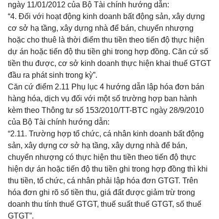
ngày 11/01/2012 của Bộ Tài chính hướng dẫn:
“4. Đối với hoạt động kinh doanh bất động sản, xây dựng
cơ sở hạ tầng, xây dựng nhà để bán, chuyển nhượng
hoặc cho thuê là thời điểm thu tiền theo tiến độ thực hiện
dự án hoặc tiến độ thu tiền ghi trong
hợp đồng
. Căn cứ số
tiền thu được, cơ sở kinh doanh thực hiện khai thuế GTGT
đầu ra phát sinh trong kỳ”.
Căn cứ điểm 2.11 Phụ lục 4 hướng dẫn lập
hóa
đơn bán
hàng
hóa
, dịch vụ đối với một số trường hợp ban hành
kèm theo Thông tư số 153/2010/TT-BTC ngày 28/9/2010
của Bộ Tài chính hướng dẫn:
“2.11.
Trường hợp
tổ chức, cá nhân kinh doanh bất động
sản, xây dựng cơ sở hạ tầng, xây dựng nhà để bán,
chuyển nhượng có thực hiện thu tiền theo tiến độ thực
hiện dự án hoặc tiến độ thu tiền ghi trong hợp đồng thì khi
thu tiền, tổ chức, cá nhân phải lập hóa đơn GTGT. Trên
hóa đơn ghi rõ số tiền thu, giá đất được giảm trừ trong
doanh thu tính thuế GTGT, thuế suất thuế GTGT, số thuế
GTGT”.