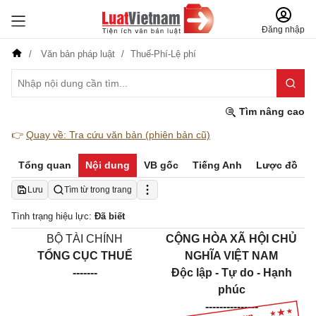
Đăng nhập
Văn bản pháp luật
Thuế-Phí-Lệ phí
Tìm nâng cao
👉
Quay về: Tra cứu văn bản (phiên bản cũ)
Tổng quan
Nội dung
VB gốc
Tiếng Anh
Lược đồ
Lưu
Tìm từ trong trang
Tình trạng hiệu lực:
Đã biết
BỘ TÀI CHÍNH
CỘNG HÒA XÃ HỘI CHỦ
TỔNG CỤC THUẾ
NGHĨA VIỆT NAM
-------
Độc lập - Tự do - Hạnh
phúc
---------------