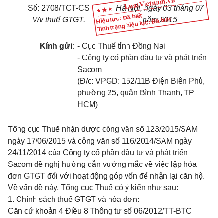
Số: 2708/TCT-CS
Hà Nội, ngày 03 tháng 07
Hiệu lực: Đã biết
V/v thuế GTGT.
năm 2015
Tình trạng hiệu lực: Đã biết
Kính gửi:
- Cục Thuế tỉnh Đồng Nai
- Công ty cổ phần đầu tư và phát triển
Sacom
(Đ/c: VPGD: 152/11B Điện Biên Phủ,
phường 25, quận Bình Thạnh, TP
HCM)
Tổng cục Thuế nhận được công văn số 123/2015/SAM
ngày 17/06/2015 và công
văn
số 116/2014/SAM ngày
24/11/2014 của Công ty cổ phần đầu tư và phát triển
Sacom đề nghị hướng dẫn vướng mắc về việc lập
hóa
đơn GTGT đối với hoạt động góp vốn để nhận lại căn hộ.
Về vấn đề này, Tổng cục Thuế có ý kiến như sau:
1. Chính sách thuế GTGT và
hóa
đơn:
Căn cứ
khoản 4 Điều 8 Thông tư số 06/2012/TT-BTC