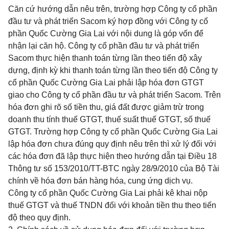
Căn cứ hướng dẫn nêu trên,
trường hợp
Công ty cổ phần
đầu tư và phát triển Sacom ký hợp đồng với Công ty cổ
phần Quốc Cường Gia Lai với nội dung là góp vốn để
nhận lại căn hộ. Công ty cổ phần đầu tư và phát triển
Sacom thực hiện thanh toán từng lần theo tiến độ xây
dựng, định kỳ khi thanh toán từng lần theo tiến độ Công ty
cổ phần Quốc Cường Gia Lai phải lập
hóa
đơn GTGT
giao cho Công ty cổ phần đầu tư và phát triển Sacom. Trên
hóa đơn ghi rõ số tiền thu, giá đất được giảm trừ trong
doanh thu tính thuế GTGT, thuế suất thuế GTGT, số thuế
GTGT. Trường hợp Công ty cổ phần Quốc Cường Gia Lai
lập
hóa
đơn chưa đúng quy định nêu trên thì xử lý đối với
các
hóa
đơn đã lập thực hiện theo hướng dẫn tại
Điều 18
Thông tư số 153/2010/TT-BTC
ngày 28/9/2010 của Bộ Tài
chính về
hóa
đơn bán hàng
hóa
, cung ứng dịch vụ.
Công ty cổ phần Quốc Cường Gia Lai phải kê khai nộp
thuế GTGT và thuế TNDN đối với khoản tiền thu theo tiến
độ theo quy định.