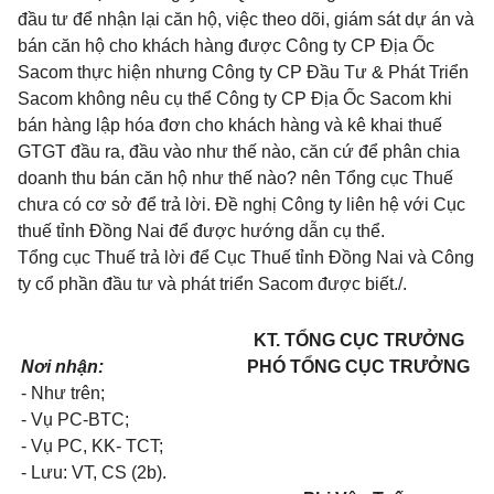
đầu tư để nhận lại căn hộ, việc theo dõi, giám sát dự án và
bán căn hộ cho khách hàng được Công ty CP Địa Ốc
Sacom thực hiện nhưng Công ty CP Đầu Tư & Phát Triển
Sacom không nêu cụ thể Công ty CP Địa Ốc Sacom khi
bán hàng lập
hóa
đơn cho khách hàng và kê khai thuế
GTGT đầu ra, đầu vào như thế nào, căn cứ để phân chia
doanh thu bán căn hộ như thế nào? nên Tổng cục Thuế
chưa có cơ sở để trả lời. Đề nghị Công ty liên hệ với Cục
thuế tỉnh Đồng Nai để được hướng dẫn cụ thể.
Tổng cục Thuế trả lời để Cục Thuế tỉnh Đồng Nai và Công
ty cổ phần đầu tư và phát triển Sacom được biết./.
KT. TỔNG CỤC TRƯỞNG
Nơi nhận:
PHÓ TỔNG CỤC TRƯỞNG
- Như trên;
- Vụ PC-BTC;
- Vụ PC, KK- TCT;
- Lưu: VT, CS (2b).