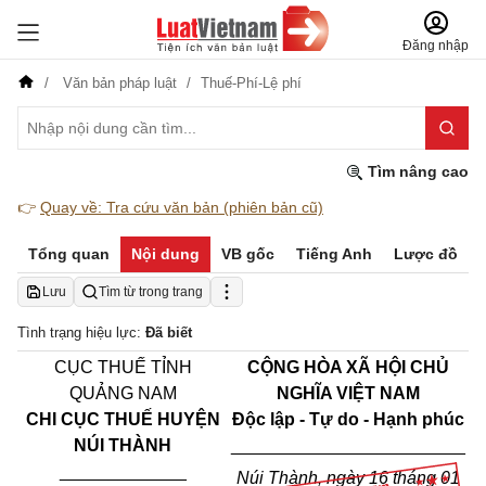
Đăng nhập
Văn bản pháp luật
Thuế-Phí-Lệ phí
Tìm nâng cao
👉
Quay về: Tra cứu văn bản (phiên bản cũ)
Tổng quan
Nội dung
VB gốc
Tiếng Anh
Lược đồ
Lưu
Tìm từ trong trang
Tình trạng hiệu lực:
Đã biết
CỤC THUẾ TỈNH
CỘNG HÒA XÃ HỘI CHỦ
QUẢNG NAM
NGHĨA VIỆT NAM
CHI CỤC THUẾ HUYỆN
Độc lập - Tự do - Hạnh phúc
NÚI THÀNH
________________________
_____________
Núi Thành, ngày 16 tháng 01