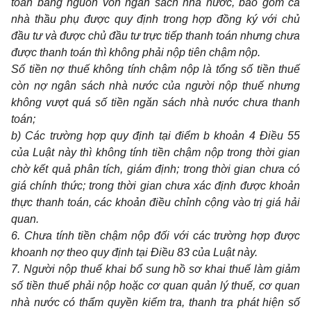
toán bằng nguồn vốn ngân sách nhà nước, bao gồm cả
nhà thầu phụ được quy định trong hợp đồng ký với chủ
đầu tư và được chủ đầu tư trực tiếp thanh toán nhưng chưa
được thanh toán thì không phải nộp tiên chậm nộp.
Số tiền nợ thuế không tính chậm nộp là tổng số tiền thuế
còn nợ ngân sách nhà nước của người nộp thuế nhưng
không vượt quá số tiền ngăn sách nhà nước chưa thanh
toán;
b) Các trường hợp quy định tại điểm b khoản 4 Điều 55
của Luật này thì không tính tiền chậm nộp trong thời gian
chờ kết quả phân tích, giám định; trong thời gian chưa có
giá chính thức; trong thời gian chưa xác định được khoản
thực thanh toán, các khoản điều chỉnh cộng vào trị giá hải
quan.
6. Chưa tính tiền chậm nộp đối với các trường hợp được
khoanh nợ theo quy định tại Điều 83 của Luật này.
7. Người nộp thuế khai bổ sung hồ sơ khai thuế làm giảm
số tiền thuế phải nộp hoặc cơ quan quản lý thuế, cơ quan
nhà nước có thẩm quyền kiểm tra, thanh tra phát hiện số