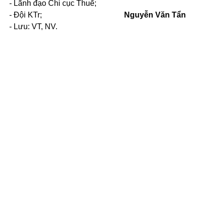
- Lãnh đạo Chi cục Thuế;
- Đội K
Tr;
Nguyễn Văn Tẩn
- Lưu: VT, NV.