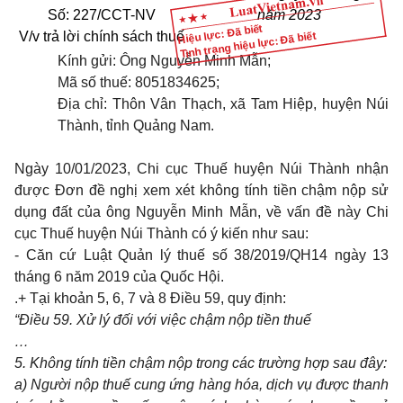
Số:
227/
CCT-NV
năm 2023
Hiệu lực: Đã biết
Tình trạng hiệu lực: Đã biết
V/v trả lời chính sách thuế
Kính gửi: Ông Nguyễn Minh Mẫn;
Mã số thuế: 8051834625;
Địa chỉ: Thôn Vân Thạch, xã Tam Hiệp, huyện Núi
Thành, tỉnh Quảng Nam.
Ngày 10/01/2023, Chi cục Thuế huyện Núi Thành nhận
được Đơn đề nghị xem xét không tính tiền chậm nộp sử
dụng đất của ông Nguyễn Minh Mẫn, về vấn đề này Chi
cục Thuế huyện Núi Thành có ý kiến như sau:
- Căn cứ Luật Quản lý thuế số 38/2019/QH14 ngày 13
tháng 6 năm 2019 của Quốc Hội.
.+ Tại khoản 5, 6, 7 và 8 Điều 59, quy định:
“Điều 59. Xử lý đối với việc chậm nộp tiền thuế
…
5. Không tính tiền chậm nộp trong các trường hợp sau đây:
a) Người nộp thuế cung ứng hàng hóa, dịch vụ được thanh