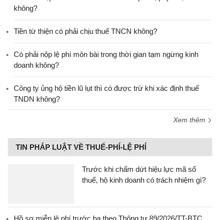
không?
Tiền từ thiện có phải chịu thuế TNCN không?
Có phải nộp lệ phí môn bài trong thời gian tạm ngừng kinh
doanh không?
Công ty ủng hộ tiền lũ lụt thì có được trừ khi xác định thuế
TNDN không?
Xem thêm
TIN PHÁP LUẬT VỀ THUẾ-PHÍ-LỆ PHÍ
Trước khi chấm dứt hiệu lực mã số
thuế, hộ kinh doanh có trách nhiệm gì?
Hồ sơ miễn lệ phí trước bạ theo Thông tư 89/2026/TT-BTC