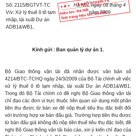
Số: 2115/BGTVT-TC
Hà Nội, ngày 08 tháng 4
Hiệu lực: Đã biết
V/v: Xử lý thuế ô tô tạm
năm 2009
Tình trạng hiệu lực: Đã biết
nhập, tái xuất Dự án
ADB1&WB1.
Kính gửi : Ban quản lý dự án 1.
Bộ Giao thông vận tải đã nhận được văn bản số
4214/BTC-TCHQ ngày 24/3/2009 của Bộ Tài chính về việc
xử lý thuế ô tô tạm nhập, tái xuất Dự án ADB1&WB1.
Trong đó Bộ Tài chính có đề nghị Bộ Giao thông vận tải
chỉ đạo các đơn vị trực thuộc liên quan sử dụng một phần
tiền thu được từ bán xe để nộp thuế tiêu thụ đặc biệt đối
với trường hợp xe bán đấu giá. Trường hợp tiền thu được
từ bán đấu giá không đủ nộp tiền thuế tiêu thụ đặc biệt, đề
nghị Bộ Giao thông vận tải báo cáo, xin ý kiến chỉ đạo của