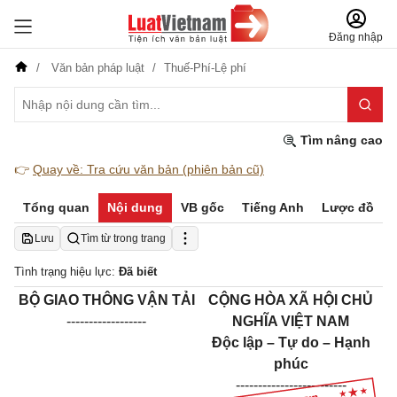
Đăng nhập
Văn bản pháp luật
Thuế-Phí-Lệ phí
Tìm nâng cao
👉
Quay về: Tra cứu văn bản (phiên bản cũ)
Tổng quan
Nội dung
VB gốc
Tiếng Anh
Lược đồ
Lưu
Tìm từ trong trang
Tình trạng hiệu lực:
Đã biết
BỘ GIAO THÔNG VẬN TẢI
CỘNG HÒA XÃ HỘI CHỦ
------------------
NGHĨA VIỆT NAM
Độc lập – Tự do – Hạnh
phúc
-------------------------