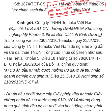
Số:
1874/TCT-CS
Hà Nội
, ngày
05
tháng
05
Hiệu lực: Đã biết
V/v
chính sách thuế
.
năm
2016
Tình trạng hiệu lực: Đã biết
Kính gửi:
Công ty TNHH Tomoku Việt Nam.
(Địa chỉ: Lô B-5B1-CN, đường DE4&NE5A Khu công
nghiệp Mỹ Phước 3, thị xã B
ế
n Cát tỉnh Bình Dương)
Trả lời công văn số 2303/2016/Tomoku ngày 23/3/2016
của Công ty TNHH Tomoku Việt Nam đề nghị hướng dẫn
về ưu đãi thuế TNDN, Tổng cục Thuế có
ý kiến
như sau:
- Tại
Tiết a, Khoản 5, Điều 18 Thông tư số 78/2014/TT-
BTC
ngày 18/6/2014 của Bộ Tài chính quy định:
“
a
) Dự án đầu tư mới được hưởng ưu đãi thuế thu nhập
doanh nghiệp quy định tại
Điều 15, Điều 16
Nghị định số
218/2013/NĐ-CP
là:
…
- Dự án đầu tư đã được cấp Giấy phép đầu tư hoặc Giấy
chứng nhận đầu tư trước ngày 01/01/2014 nhưng đang
trong qu
á
trình đầu tư, chưa đi vào hoạt động, chưa phát