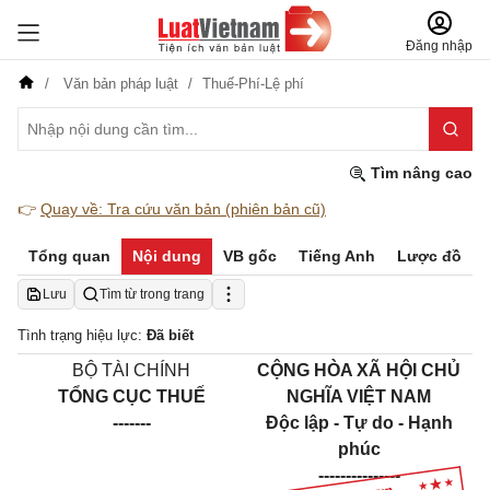
Đăng nhập
Văn bản pháp luật
Thuế-Phí-Lệ phí
Tìm nâng cao
👉
Quay về: Tra cứu văn bản (phiên bản cũ)
Tổng quan
Nội dung
VB gốc
Tiếng Anh
Lược đồ
Lưu
Tìm từ trong trang
Tình trạng hiệu lực:
Đã biết
BỘ TÀI CHÍNH
CỘNG HÒA XÃ HỘI CHỦ
TỔNG CỤC THUẾ
NGHĨA VIỆT NAM
-------
Độc lập - Tự do - Hạnh
phúc
---------------