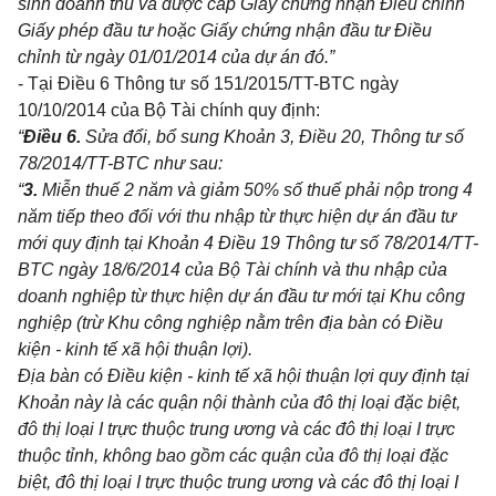
sinh doanh thu và được cấp Giấy chứng nhận Điều chỉnh
Giấy phép đầu tư hoặc
Giấy
chứng nhận đầu tư Điều
chỉnh từ ngày 01/01/2014 của dự án đó.”
- Tại
Điều 6 Thông tư số 151/2015/TT-BTC
ngày
10/10/2014 của Bộ Tài chính quy định:
“
Điều 6.
Sửa đổi, bổ sung
Khoản 3, Điều 20, Thông tư
số
78/2014/TT-BTC
như sau:
“
3.
Miễn thuế 2 năm và giảm 50%
số
thuế phải nộp trong 4
năm tiếp theo
đối với
thu nhập từ thực hiện dự án đầu tư
mới quy định tại
Khoản 4 Điều 19 Thông tư số 78/2014/TT-
BTC
ngày 18/6/2014 của Bộ
Tài chính
và thu nhập của
doanh nghiệp từ thực hiện dự án đầu tư mới tại Khu công
nghiệp (trừ Khu công nghiệp n
ằ
m trên địa bàn có Điều
kiện - kinh tế xã hội thuận
l
ợi).
Địa bàn có Điều kiện -
kinh
tế xã hội thuận lợi quy định tại
Khoản này là các quận nội thành của đô thị loại đặc biệt,
đô thị loại I trực thuộc trung ương và các đô thị loại I trực
thuộc tỉnh, không bao g
ồ
m các quận của đô thị loại đặc
biệt, đô thị loại I trực thuộc trung ương và các đô thị loại I