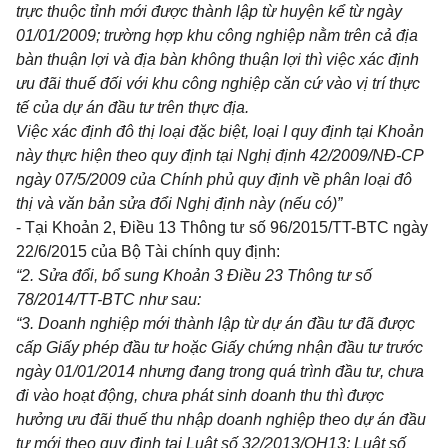
trực thuộc tỉnh mới được thành lập từ huyện k
ể
từ ngày
01/01/2009; trường hợp khu công nghiệp n
ằ
m trên cả địa
bàn thuận lợi và địa bàn không thuận lợi thì việc xác định
ưu đãi thu
ế
đối với
khu công nghiệp căn cứ vào vị trí thực
tế của dự án đ
ầ
u tư trên thực địa.
Việc xác định đô thị loại đặc biệt, loại I quy định tại Khoản
này thực hiện theo quy định tại Nghị định 42/2009/NĐ-CP
ngày 07/5/2009 của Chính phủ quy định
về
phân loại đô
thị và
văn
bản sửa đ
ổ
i Nghị định này (n
ế
u có)”
- Tại
Khoản 2, Điều 13 Thông tư số 96/2015/TT-BTC
ngày
22/6/2015 của Bộ Tài chính quy định:
“2. Sửa đổi, bổ sung
Khoản 3 Điều 23 Thông tư
số
78/2014/TT-BTC
như sau:
“3. Doanh nghiệp mới thành lập từ dự án đầu tư đã được
cấp Giấy phép đầu tư hoặc Giấy chứng nhận đầu tư trước
ngày 01/01/2014 nhưng đang trong quá trình đầu tư, chưa
đi vào hoạt động, chưa phát sinh doanh thu thì được
hưởng ưu đãi thu
ế
thu nhập doanh nghiệp theo dự án đầu
tư mới theo quy định tại Luật s
ố
32/2013/QH
1
3; Luật
số