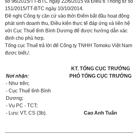
số 96/2015/TT-BTC
ng
à
y 22/6/2015 và
Điều 6 Thông tư số
151/2015/TT-BTC
ngày 10/10/2014.
Đề nghị Công ty căn cứ vào thời Điểm bắt đầu hoạt động
phát sinh doanh thu, Điều kiện thực tế đáp ứng và liên hệ
với Cục Thuế tỉnh Bình Dương đ
ể
được hướng dẫn xác
định cho
phù hợp
.
Tổng cục Thuế trả lời để Công ty TNHH Tomoku Việt Nam
được biết./.
KT. TỔNG CỤC TRƯỞNG
Nơi nhận:
PHÓ TỔNG CỤC TRƯỞNG
- Như trên;
- Cục Thuế tỉnh Bình
Dương;
- Vụ PC - TCT;
- Lưu: VT, CS (3b)
.
Cao Anh Tuấn