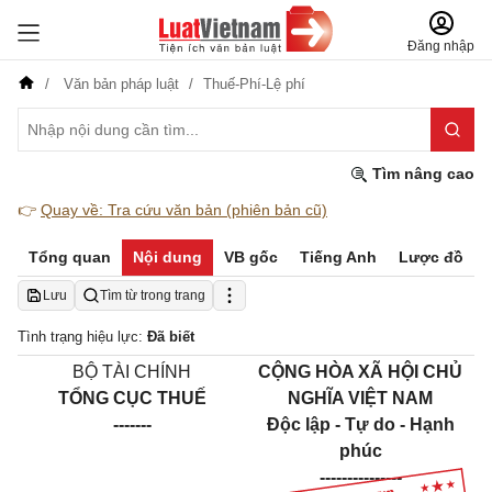
Đăng nhập
Văn bản pháp luật
Thuế-Phí-Lệ phí
Tìm nâng cao
👉
Quay về: Tra cứu văn bản (phiên bản cũ)
Tổng quan
Nội dung
VB gốc
Tiếng Anh
Lược đồ
Lưu
Tìm từ trong trang
Tình trạng hiệu lực:
Đã biết
BỘ TÀI CHÍNH
CỘNG HÒA XÃ HỘI CHỦ
TỔNG CỤC THUẾ
NGHĨA VIỆT NAM
-------
Độc lập - Tự do - Hạnh
phúc
---------------