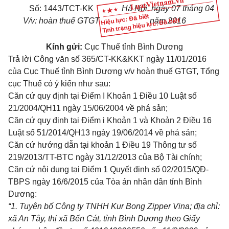
Số:
1443/TCT-KK
Hà Nội
, ngày
07
tháng
04
Hiệu lực: Đã biết
V/v: hoàn thuế GTGT
năm
2016
Tình trạng hiệu lực: Đã biết
Kính gửi:
Cục Thuế tỉnh Bình Dương
Trả lời Công văn số 365/CT-KK&KKT ngày 11/01/2016
của Cục Thuế tỉnh Bình Dương v/v hoàn thuế GTGT, Tổng
cục Thuế có ý kiến như sau:
Căn cứ quy định tại
Điểm I Khoản 1 Điều 10 Luật số
21/2004/QH11
ngày 15/06/2004 về phá sản;
Căn cứ quy định tại
Điểm i Khoản 1 và Khoản 2 Điều 16
Luật số 51/2014/QH13
ngày 19/06/2014 về phá sản;
Căn cứ hướng dẫn tại
khoản 1 Điều 19 Thông tư số
219/2013/TT-BTC
ngày 31/12/2013 của Bộ Tài chính;
Căn cứ nội dung tại Điểm 1 Quyết định số 02/2015/QĐ-
TBPS ngày 16/6/2015 của Tòa án nhân dân tỉnh Bình
Dương:
“1. Tuyên b
ố
Công ty TNHH Kur Bong Zipper Vina; địa chỉ:
xã An Tây, thị xã B
ế
n Cát, tỉnh Bình Dương theo Giấy