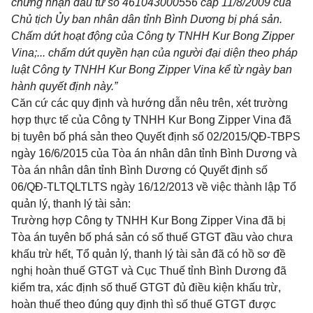
chứng nhận đầu tư
số
461043000556 cấp 11/8/2009 của
Chủ tịch
Ủ
y ban nhân dân tỉnh Bình Dương bị phá sản.
Ch
ấ
m dứt hoạt động của Công ty TNHH Kur Bong Z
i
pper
V
i
na;... chấm dứt quy
ề
n hạn của người đại diện theo pháp
luật Công ty TNHH Kur Bong Z
i
pper V
i
na k
ể
từ ngày ban
hành quyết định này.”
Căn cứ các quy định và hướng dẫn nêu trên, xét trường
hợp thực tế của Công ty TNHH Kur Bong Zipper Vina đã
bị tuyên bố phá sản theo Quyết định số 02/2015/QĐ-TBPS
ngày 16/6/2015 của Tòa án nhân dân tỉnh Bình Dương và
Tòa án nhân dân tỉnh Bình Dương có Quyết định số
06/QĐ-TLTQLTLTS ngày 16/12/2013 về việc thành lập Tổ
quản lý, thanh lý tài sản:
Trường hợp Công ty TNHH Kur Bong Zipper Vina đã bị
Tòa án tuyên bố phá sản có số thuế GTGT đầu vào chưa
khấu trừ hết, Tổ quản lý, thanh lý tài sản đã có hồ sơ đề
nghị hoàn thuế GTGT và Cục Thuế tỉnh Bình Dương đã
kiểm tra, xác định số thuế GTGT đủ điều kiện khấu trừ,
hoàn thuế theo đúng quy định thì số thuế GTGT được