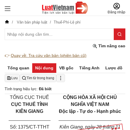
Đăng nhập
Văn bản pháp luật
Thuế-Phí-Lệ phí
Tìm nâng cao
👉
Quay về: Tra cứu văn bản (phiên bản cũ)
Tổng quan
Nội dung
VB gốc
Tiếng Anh
Lược đồ
Lưu
Tìm từ trong trang
Tình trạng hiệu lực:
Đã biết
TỔNG CỤC THUẾ
CỘNG HÒA XÃ HỘI CHỦ
CỤC THUẾ TỈNH
NGHĨA VIỆT NAM
KIÊN GIANG
Độc lập - Tự do - Hạnh phúc
________________
________________________
Số:
1375/CT-TTHT
Kiên Giang, ngày 28 tháng 11