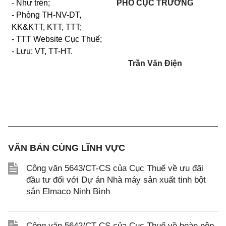
-
Như trên;
PHÓ CỤC TRƯỞNG
- Phòng
TH-NV-DT,
KK&KTT, KTT, TTT;
- TTT Website Cục Thuế;
- Lưu: VT, TT
-
HT.
Trần Văn Điện
VĂN BẢN CÙNG LĨNH VỰC
Công văn 5643/CT-CS của Cục Thuế về ưu đãi
đầu tư đối với Dự án Nhà máy sản xuất tinh bột
sắn Elmaco Ninh Bình
Công văn 5642/CT-CS của Cục Thuế về hoàn nộp