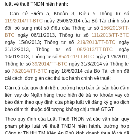
luật về thuế TNDN hiện hành;
- Căn cứ
Điểm a,
Khoản 3, Điều 5
Thông tư số
119/2014/TT-BTC
ngày 25/08/2014 của Bộ Tài chính sửa
đổi, bổ sung một số điều của Thông tư số
156/2013/TT-
BTC
ngày 06/11/2013, Thông tư số
111/2013/TT-BTC
ngày 15/8/2013; Thông tư số
219/2013/TT-BTC
ngày
31/12/2013, Thông tư số
08/2013/TT-BTC
ngày
10/01/2013, Thông tư số
85/2011/TT-BTC
ngày 17/6/2011,
Thông tư số
39/2014/TT-BTC
ngày 31/3/2014 và Thông tư
số
78/2014/TT-BTC
ngày 18/6/2014 của Bộ Tài chính để
cải cách, đơn giản các thủ tục hành chính về thuế;
Căn cứ
các quy định
trên,
trường hợp b
án tài sản bảo đảm
tiền vay do
Ngân hàng thực hiện
để trả nợ khoản vay có
bảo đảm
theo quy định của pháp luật về đăng ký giao dịch
bảo đảm
thì thuộc đối tượng không chịu thuế GTGT.
Theo quy định của
Luật Thuế TNDN và các văn bản quy
phạm pháp luật về thuế TNDN hiện hành,
trường hợp
Công ty TNHH TM Kiên An Phú kinh doanh thua lỗ và đã