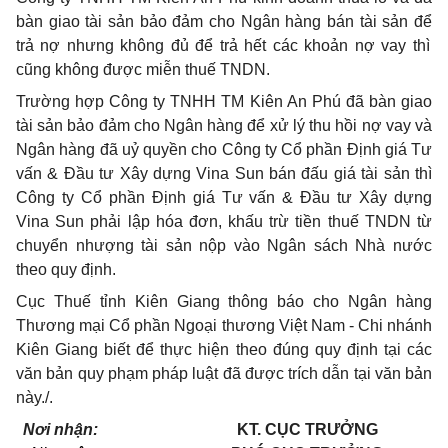
bàn giao tài sản bảo đảm cho Ngân hàng b
án tài sản để
trả nợ nhưng không đủ để trả hết các khoản nợ vay thì
cũng không được miễn thuế TNDN.
Trường hợp Công ty TNHH TM Kiên An Phú đã bàn giao
tài sản bảo đảm cho Ngân hàng để xử lý thu hồi nợ vay và
Ngân hàng đã uỷ quyền cho Công ty Cổ phần Định giá Tư
vấn & Đầu tư Xây dựng Vina Sun bán đấu giá tài sản thì
Công ty Cổ phần Định giá Tư vấn & Đầu tư Xây dựng
Vina Sun phải lập hóa đơn, khấu trừ tiền thuế TNDN từ
chuyển nhượng tài sản nộp vào Ngân sách Nhà nước
theo quy định
.
Cục Thuế tỉnh Kiên Giang thông báo cho
Ngân hàng
Thương mại Cổ phần Ngoại thương Việt Nam - Chi nhánh
Kiên Giang
biết để thực hiện theo đúng quy định tại các
văn bản quy phạm pháp luật đã được trích dẫn tại văn bản
này./.
Nơi nhận:
KT. CỤC TRƯỞNG