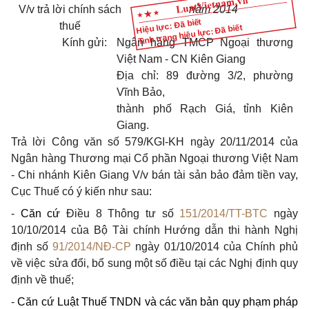
V/v trả lời chính sách
năm 2014
Hiệu lực: Đã biết
thuế
Tình trạng hiệu lực: Đã biết
Kính gửi:
Ngân hàng TMCP Ngoại thương
Việt Nam - CN Kiên Giang
Địa chỉ: 89 đường 3/2, phường
Vĩnh Bảo,
thành phố Rạch Giá, tỉnh Kiên
Giang.
Trả lời Công văn số 579/KGI-KH ngày 20/11/2014 của
Ngân hàng Thương mại Cổ phần Ngoại thương Việt Nam
- Chi nhánh Kiên Giang V/v bán tài sản
bảo đảm tiền vay
,
Cục Thuế có ý kiến như sau:
-
Căn cứ
Điều 8 Thông tư số
151/2014/TT-BTC
ngày
10/10/2014 của Bộ Tài chính
Hướng dẫn thi hành Nghị
định số
91/2014/NĐ-CP
ngày 01/10/2014 của Chính phủ
về việc sửa đổi, bổ sung một số điều tại các Nghị định quy
định về thuế;
-
Căn cứ Luật Thuế TNDN và các văn bản quy phạm pháp