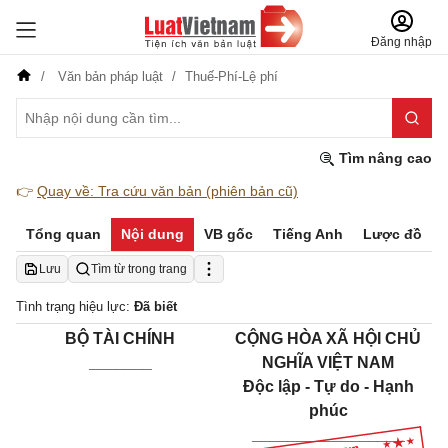
Đăng nhập
Văn bản pháp luật
Thuế-Phí-Lệ phí
Tìm nâng cao
👉
Quay về: Tra cứu văn bản (phiên bản cũ)
Tổng quan
Nội dung
VB gốc
Tiếng Anh
Lược đồ
Lưu
Tìm từ trong trang
Tình trạng hiệu lực:
Đã biết
BỘ TÀI CHÍNH
CỘNG HÒA XÃ HỘI CHỦ
_______
NGHĨA VIỆT NAM
Độc lập - Tự do - Hạnh
phúc
_________________