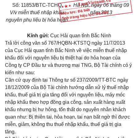
Số: 11853/BTC-TCHQ
Hà Nội, ngày 06 tháng 09
Hiệu lực: Đã biết
V/v miễn thuế nhập khẩu
năm 2013
Tình trạng hiệu lực: Đã biết
nguyên phụ liệu bị hỏa hoạn
Kính gửi:
Cục Hải quan tỉnh Bắc Ninh
Trả lời công văn số 767/HQBN-KTSTQ ngày 11/7/2013
của Cục Hải quan tỉnh Bắc Ninh về việc miễn thuế nhập
khẩu đối với nguyên liệu bị thiệt hại do hỏa hoạn của
Công ty CP Đầu tư và thương mại TNG, Bộ Tài chính có ý
kiến như sau:
Căn cứ quy định tại Thông tư số 237/2009/TT-BTC ngày
18/12/2009 của Bộ Tài chính hướng dẫn xử lý thuế nhập
khẩu, thuế giá trị gia tăng đối với nguyên liệu, máy móc
nhập khẩu theo hợp đồng gia công, sản xuất hàng xuất
khẩu nhưng bị hư hỏng, tổn thất do nguyên nhân khách
quan như: Bị thiên tai, hỏa hoạn, tai nạn bất ngờ thì được
miễn, giảm, không thu thuế nhập khẩu, thuế giá trị gia
tăng.