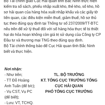
Bộ Tài chính giao Cục Hải quan tỉnh Bắc Ninh thực hiện
kiểm tra sổ sách, phiếu nhập xuất kho, thẻ kho, sổ kho, hồ
sơ hải quan của hàng hóa xuất nhập khẩu và các giấy tờ
liên quan, các điều kiện miễn thuế, giảm thuế, hồ sơ thủ
tục theo đúng quy định tại Thông tư số 237/2009/TT-BTC
nêu trên để xử lý thuế đối với số hàng hóa thực tế bị thiệt
hại do hỏa hoạn không còn giá trị sử dụng của Công ty CP
Đầu tư và thương mại TNG theo đúng quy định.
Bộ Tài chính thông báo để Cục Hải quan tỉnh Bắc Ninh
biết và thực hiện.
Nơi nhận:
- Như trên;
TL. BỘ TRƯỞNG
- TT Đỗ Hoàng
KT. TỔNG CỤC TRƯỞNG TỔNG
Anh Tuấn (để b/c);
CỤC HẢI QUAN
- Vụ CST, Vụ PC
PHÓ TỔNG CỤC TRƯỞNG
(để biết);
- Lưu: VT, TCHQ.