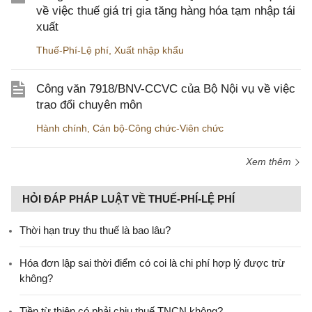
về việc thuế giá trị gia tăng hàng hóa tạm nhập tái
xuất
Thuế-Phí-Lệ phí
,
Xuất nhập khẩu
Công văn 7918/BNV-CCVC của Bộ Nội vụ về việc
trao đổi chuyên môn
Hành chính
,
Cán bộ-Công chức-Viên chức
Xem thêm
HỎI ĐÁP PHÁP LUẬT VỀ THUẾ-PHÍ-LỆ PHÍ
Thời hạn truy thu thuế là bao lâu?
Hóa đơn lập sai thời điểm có coi là chi phí hợp lý được trừ
không?
Tiền từ thiện có phải chịu thuế TNCN không?