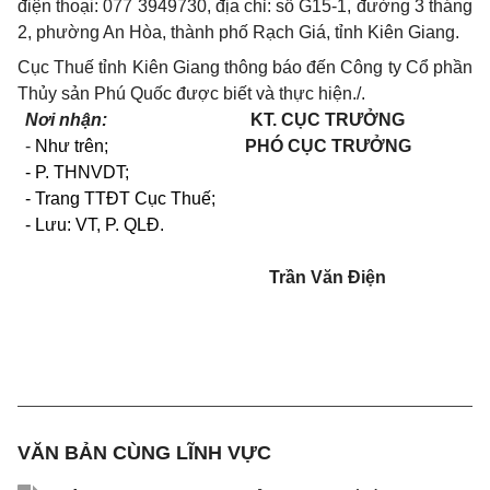
điện thoại: 077 3949730, địa chỉ: số G15-1, đường 3 tháng
2, phường An Hòa, thành phố Rạch Giá, tỉnh Kiên Giang.
Cục Thuế tỉnh Kiên Giang thông báo đến Công ty Cổ phần
Thủy sản Phú Quốc được biết và thực hiện./.
Nơi nhận:
KT. CỤC TRƯỞNG
-
Như trên;
PHÓ CỤC TRƯỞNG
-
P. THNVDT;
- Trang TTĐT Cục Thuế;
- Lưu: VT, P. QLĐ.
Trần Văn Điện
VĂN BẢN CÙNG LĨNH VỰC