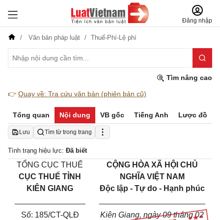
Đăng nhập
Văn bản pháp luật
Thuế-Phí-Lệ phí
Tìm nâng cao
👉
Quay về: Tra cứu văn bản (phiên bản cũ)
Tổng quan
Nội dung
VB gốc
Tiếng Anh
Lược đồ
Lưu
Tìm từ trong trang
Tình trạng hiệu lực:
Đã biết
TỔNG CỤC THUẾ
CỘNG HÒA XÃ HỘI CHỦ
CỤC THUẾ TỈNH
NGHĨA VIỆT NAM
KIÊN GIANG
Độc lập - Tự do - Hạnh phúc
________________
________________________
Số:
185
/CT-QLĐ
Kiên Giang
, ngày
09
tháng
02