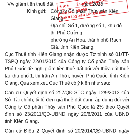
V/v giảm tiền thuê đất
năm 20
15
Hiệu lực: Đã biết
Kính gửi:
Công ty Cổ phần Thủy sản Kiên
Tình trạng hiệu lực: Đã biết
Giang.
Địa chỉ: Số 1, đường số 1, khu đô
thị Phú Cường,
phường An Hòa, thành phố Rạch
Giá, tỉnh Kiên Giang.
Cục Thuế tỉnh Kiên Giang nhận được Tờ trình số 01/TT-
TSPQ ngày 22/01/2015 của Công ty Cổ phần Thủy sản
Phú Quốc đề nghị giảm tiền thuê đất đối với thửa đất thuê
tại khu phố 1, thị trấn An Thới, huyện Phú Quốc, tỉnh Kiên
Giang.
Qua xem xét, Cục Thuế có ý kiến như sau:
Căn cứ Quyết định số 257/QĐ-STC ngày 12/9/2012 của
Sở Tài chính, tỷ lệ đơn giá thuê đất đang áp dụng đối với
Công ty Cổ phần Thủy sản Phú Quốc là 2% theo Quyết
định số 23/2011/QĐ-UBND ngày 20/6/2011 của UBND
tỉnh Kiên Giang.
Căn cứ Điều 2 Quyết định số 20/2014/QĐ-UBND ngày