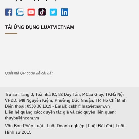
TẢI ỨNG DỤNG LUATVIETNAM
Quét mã QR code để cài đặt
Trụ sở: Tầng 3, Toà nhà IC, 82 Duy Tân, P.Cầu Giấy, TP.Hà Nội
VPĐD: 648 Nguyễn Kiệm, Phường Đức Nhuận, TP. Hồ Chí Minh
Điện thoại: 0938 36 1919 - Email:
cskh@luatvietnam.vn
Liên hệ quảng cáo; quyền tác giả và các quyền liên quan:
thuybt@incom.vn
Văn Bản Pháp Luật
|
Luật Doanh nghiệp
|
Luật Đất đai
|
Luật
Hình sự 2015