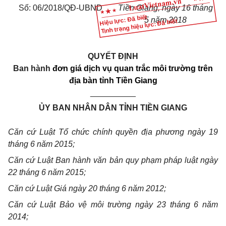
Số: 06/2018/QĐ-UBND
Tiền Giang, ngày 16 tháng
Hiệu lực: Đã biết
5 năm 2018
Tình trạng hiệu lực: Đã biết
QUYẾT ĐỊNH
Ban hành
đơn giá dịch vụ quan trắc môi trường trên
địa bàn tỉnh Tiền Giang
__________
ỦY BAN NHÂN DÂN TỈNH TIỀN GIANG
Căn cứ Luật Tổ chức chính quyền địa phương ngày 19
tháng 6 năm 2015;
Căn cứ Luật Ban hành văn bản quy phạm pháp luật ngày
22 tháng 6 năm 2015;
Căn cứ Luật Giá ngày 20 tháng 6 năm 2012;
Căn cứ Luật Bảo vệ môi trường ngày 23 tháng 6 năm
2014;