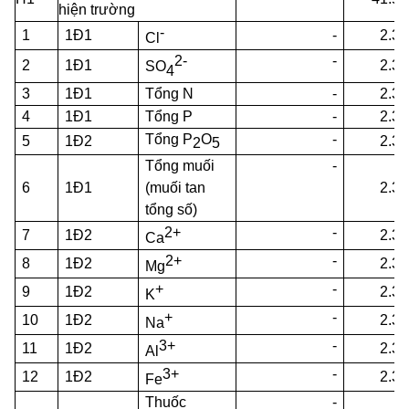
hiện trường
-
1
1Đ1
-
2.38
Cl
2-
-
2
1Đ1
2.38
SO
4
3
1Đ1
Tổng N
-
2.38
4
1Đ1
Tổng P
-
2.38
Tổng P
O
-
5
1Đ2
2.38
2
5
Tổng muối
-
6
1Đ1
(muối tan
2.38
tổng số)
2+
-
7
1Đ2
2.38
Ca
2+
-
8
1Đ2
2.38
Mg
+
-
9
1Đ2
2.38
K
+
-
10
1Đ2
2.38
Na
3+
-
11
1Đ2
2.38
Al
3+
-
12
1Đ2
2.38
Fe
Thuốc
-