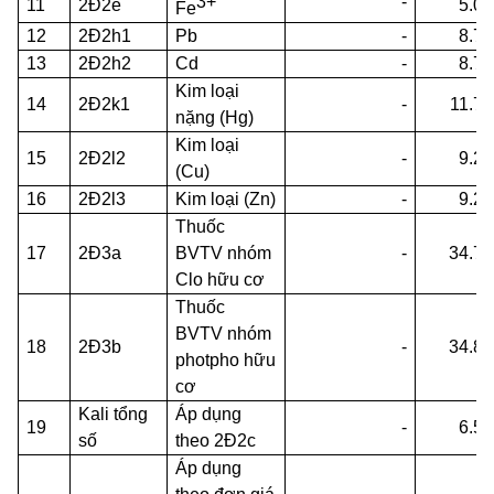
3+
-
11
2Đ2e
5.08
Fe
12
2Đ2h1
Pb
-
8.70
13
2Đ2h2
Cd
-
8.70
Kim loại
14
2Đ2k1
-
11.79
nặng (Hg)
Kim loại
15
2Đ2l2
-
9.26
(Cu)
16
2Đ2l3
Kim loại (Zn)
-
9.26
Thuốc
17
2Đ3a
BVTV nhóm
-
34.75
Clo hữu cơ
Thuốc
BVTV nhóm
18
2Đ3b
-
34.89
photpho hữu
cơ
Kali tổng
Áp dụng
19
-
6.57
số
theo 2Đ2c
Áp dụng