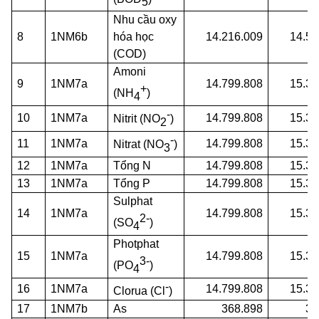
5
Nhu cầu oxy
8
1NM6b
hóa học
14.216.009
14.58
(COD)
Amoni
9
1NM7a
14.799.808
15.37
+
(NH
)
4
-
10
1NM7a
14.799.808
15.37
Nitrit (NO
)
2
-
11
1NM7a
14.799.808
15.37
Nitrat (NO
)
3
12
1NM7a
Tổng N
14.799.808
15.37
13
1NM7a
Tổng P
14.799.808
15.37
Sulphat
14
1NM7a
14.799.808
15.37
2-
(SO
)
4
Photphat
15
1NM7a
14.799.808
15.37
3-
(PO
)
4
-
16
1NM7a
14.799.808
15.37
Clorua (Cl
)
17
1NM7b
As
368.898
38