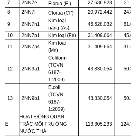
-
7
2NN7e
27.636.928
31.11
Florua (F
)
-
8
2NN7l
20.972.442
24.82
Clorua (Cl
)
Kim loại
9
2NN7n1
46.628.032
61.63
nặng (As)
10
2NN7p1
Kim loại (Fe)
31.409.664
45.61
Kim loại
11
2NN7p4
31.409.664
31.40
(Mn)
Coliform
(TCVN
12
2NN9a1
43.830.054
50.36
6187-
1:2009)
E.coli
(TCVN
13
2NN9b1
43.830.054
50.36
6187-
1:2009)
HOẠT ĐỘNG QUAN
E
TRẮC MÔI TRƯỜNG
113.305.233
124.32
NƯỚC THẢI