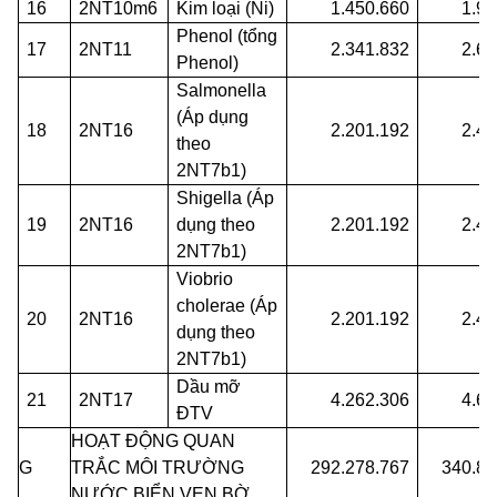
16
2NT10m6
Kim loại (Ni)
1.450.660
1.94
Phenol (tổng
17
2NT11
2.341.832
2.60
Phenol)
Salmonella
(Áp dụng
18
2NT16
2.201.192
2.48
theo
2NT7b1)
Shigella (Áp
19
2NT16
dụng theo
2.201.192
2.48
2NT7b1)
Viobrio
cholerae (Áp
20
2NT16
2.201.192
2.48
dụng theo
2NT7b1)
Dầu mỡ
21
2NT17
4.262.306
4.66
ĐTV
HOẠT ĐỘNG QUAN
G
TRẮC MÔI TRƯỜNG
292.278.767
340.82
NƯỚC BIỂN VEN BỜ