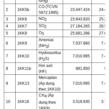
lửng)
CO (TCVN
2
1KK5b
23.447.424
24.40
5972:1995)
NO
3
1KK6
23.843.820
25.23
2
SO
4
1KK7
27.184.265
28.57
2
O
5
1KK8
25.681.286
27.67
3
Amoniac
6
1KK9
7.037.860
7.49
(NH
)
3
Hydrosunfua
7
1KK10
7.010.995
7.46
(H
S)
2
Hơi axit
8
1KK11b
881.850
93
(HF)
Mercaptan
9
1KK13
(Áp dụng
7.010.995
7.46
theo 1KK10)
CH
(Áp
4
10
1KK16
3.518.930
3.74
dụng theo
1KK9)