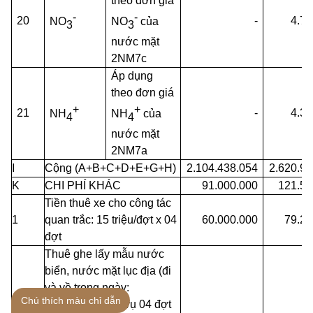
theo đơn giá
-
-
20
-
4.72
NO
NO
của
3
3
nước mặt
2NM7c
Áp dụng
theo đơn giá
+
+
21
-
4.37
NH
NH
của
4
4
nước mặt
2NM7a
I
Cộng (A+B+C+D+E+G+H)
2.104.438.054
2.620.90
K
CHI PHÍ KHÁC
91.000.000
121.55
Tiền thuê xe cho công tác
1
quan trắc: 15 triệu/đợt x 04
60.000.000
79.20
đợt
Thuê ghe lấy mẫu nước
biển, nước mặt lục địa (đi
và về trong ngày:
Chú thích màu chỉ dẫn
- Ghe lớn: phục vụ 04 đợt