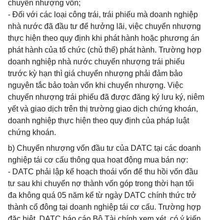
chuyển nhượng vốn;
- Đối với các loại công trái, trái phiếu mà doanh nghiệp
nhà nước đã đầu tư để hưởng lãi, việc chuyển nhượng
thực hiện theo quy định khi phát hành hoặc phương án
phát hành của tổ chức (chủ thể) phát hành. Trường hợp
doanh nghiệp nhà nước chuyển nhượng trái phiếu
trước kỳ hạn thì giá chuyển nhượng phải đảm bảo
nguyên tắc bảo toàn vốn khi chuyển nhượng. Việc
chuyển nhượng trái phiếu đã được đăng ký lưu ký, niêm
yết và giao dịch trên thị trường giao dịch chứng khoán,
doanh nghiệp thực hiện theo quy định của pháp luật
chứng khoán.
b) Chuyển nhượng vốn đầu tư của DATC tại các doanh
nghiệp tái cơ cấu thông qua hoạt động mua bán nợ:
- DATC phải lập kế hoạch thoái vốn để thu hồi vốn đầu
tư sau khi chuyển nợ thành vốn góp trong thời hạn tối
đa không quá 05 năm kể từ ngày DATC chính thức trở
thành cổ đông tại doanh nghiệp tái cơ cấu. Trường hợp
đặc biệt, DATC báo cáo Bộ Tài chính xem xét, có ý kiến