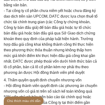
bằng văn bản.
- Tại công ty cổ phần chưa niêm yết hoặc chưa đăng ký
dao dịch trên sàn UPCOM, DATC được lựa chọn thuê tổ
chức tài chính trung gian (các Công ty chứng khoán,
Công ty bán đấu giá) để bán đấu giá hoặc tự tổ chức
bán đấu giá hoặc bán đấu giá qua Sở Giao dịch chứng
khoán theo quy định của pháp luật hiện hành. Trường
hợp đấu giá công khai không thành công thì thực hiện
theo phương thức thỏa thuận nhưng không thấp hơn
mức giá khởi điểm khi thực hiện đấu giá công khai gần
nhất. DATC được phép thoái vốn dưới hình thức bán cả
lô cổ phần, bán cả lô cổ phần kèm nợ phải thu theo
phương án được Hội đồng thành viên phê duyệt
4. Thẩm quyền quyết định chuyển nhượng vốn
- Hội đồng thành viên quyết định các phương án chuyển
nhượng vốn có giá trị trên sổ sách kế toán không quá
50% vốn chủ sở hữu trên báo cáo tài chính quý hoặc
Chú thích màu chỉ dẫn
báo cáo tài chính năm của Công ty tại thời điểm gần