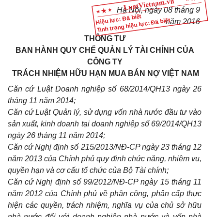
Hà Nội, ngày 08 tháng 9
Hiệu lực: Đã biết
Tình trạng hiệu lực: Đã biết
năm 2016
THÔNG TƯ
BAN HÀNH QUY CHẾ QUẢN LÝ TÀI CHÍNH CỦA
CÔNG TY
TRÁCH NHIỆM HỮU HẠN MUA BÁN NỢ VIỆT NAM
Căn cứ Luật Doanh nghiệp s
ố
68/2014/QH13 ngày 26
tháng 11 năm 2014;
Căn cứ Luật Quản lý, sử dụng vốn nhà nước đầu tư vào
sản xuất, kinh doanh tại doanh nghiệp s
ố
69/2014/QH13
ngày 26 tháng 11 năm 2014;
Căn cứ Nghị định số 215/2013/NĐ-CP ngày 23 tháng 12
năm 2013 của Chính phủ quy định chức năng, nhiệm vụ,
quyền hạn và cơ cấu tổ chức của Bộ Tài chính;
Căn cứ Nghị định số 99/2012/NĐ-CP ngày 15 tháng 11
năm 2012 của Chính phủ về phân c
ô
ng, phân cấp thực
hiện các quy
ề
n, trách nhiệm, nghĩa vụ của chủ sở hữu
nhà nước đối với doanh nghiệp nhà nước và vốn nhà