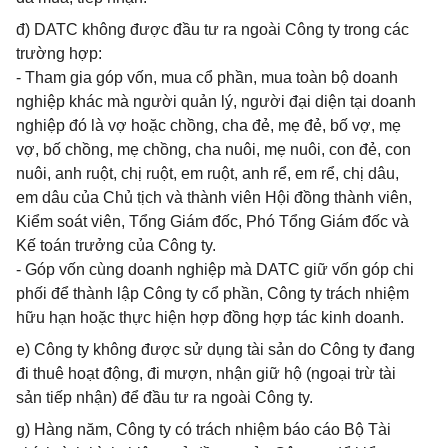
đ) DATC không được đầu tư ra ngoài Công ty trong các
trường hợp:
- Tham gia góp vốn, mua cổ phần, mua toàn bộ doanh
nghiệp khác mà người quản lý, người đại diện tại doanh
nghiệp đó là vợ hoặc chồng, cha đẻ, mẹ đẻ, bố vợ, mẹ
vợ, bố chồng, mẹ chồng, cha nuôi, mẹ nuôi, con đẻ, con
nuôi, anh ruột, chị ruột, em ruột, anh rể, em rể, chị dâu,
em dâu của Chủ tịch và thành viên Hội đồng thành viên,
Kiểm soát viên, Tổng Giám đốc, Phó Tổng Giám đốc và
Kế toán trưởng của Công ty.
- Góp vốn cùng doanh nghiệp mà DATC giữ vốn góp chi
phối để thành lập Công ty cổ phần, Công ty trách nhiệm
hữu hạn hoặc thực hiện hợp đồng hợp tác kinh doanh.
e) Công ty không được sử dụng tài sản do Công ty đang
đi thuê hoạt động, đi mượn, nhận giữ hộ (ngoại trừ tài
sản tiếp nhận) để đầu tư ra ngoài Công ty.
g) Hàng năm, Công ty có trách nhiệm báo cáo Bộ Tài