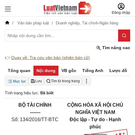
Đăng nhập
Văn bản pháp luật
Doanh nghiệp,
Tài chính-Ngân hàng
Tìm nâng cao
👉
Quay về: Tra cứu văn bản (phiên bản cũ)
Tổng quan
Nội dung
VB gốc
Tiếng Anh
Lược đồ
Lưu
Tìm từ trong trang
Mục lục
Tình trạng hiệu lực:
Đã biết
BỘ TÀI CHÍNH
CỘNG HÒA XÃ HỘI CHỦ
-------
NGHĨA VIỆT NAM
Số: 134/2016/TT-BTC
Độc lập - Tự do - Hạnh
phúc
---------------