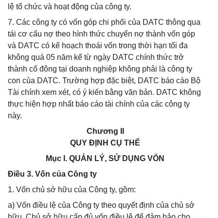
lệ tổ chức và hoạt động của công ty.
7. Các công ty có vốn góp chi phối của DATC thông qua
tái cơ cấu nợ theo hình thức chuyển nợ thành vốn góp
và DATC có kế hoạch thoái vốn trong thời hạn tối đa
không quá 05 năm kể từ ngày DATC chính thức trở
thành cổ đông tại doanh nghiệp không phải là công ty
con của DATC. Trường hợp đặc biệt, DATC báo cáo Bộ
Tài chính xem xét, có ý kiến bằng văn bản. DATC không
thực hiện hợp nhất báo cáo tài chính của các công ty
này.
Chương II
QUY ĐỊNH CỤ THỂ
Mục I. QUẢN LÝ, SỬ DỤNG VỐN
Điều 3. Vốn của Công ty
1. Vốn chủ sở hữu của Công ty, gồm:
a) Vốn điều lệ của Công ty theo quyết định của chủ sở
hữu. Chủ sở hữu cấp đủ vốn điều lệ để đảm bảo cho