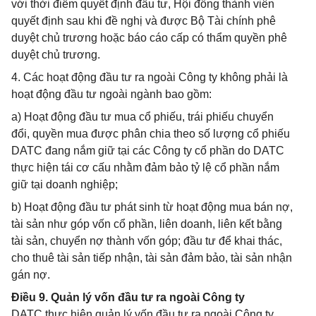
với thời điểm quyết định đầu tư, Hội đồng thành viên
quyết định sau khi đề nghị và được Bộ Tài chính phê
duyệt chủ trương hoặc báo cáo cấp có thẩm quyền phê
duyệt chủ trương.
4. Các hoạt động đầu tư ra ngoài Công ty không phải là
hoạt động đầu tư ngoài ngành bao gồm:
a) Hoạt động đầu tư mua cổ phiếu, trái phiếu chuyển
đổi, quyền mua được phân chia theo số lượng cổ phiếu
DATC đang nắm giữ tại các Công ty cổ phần do DATC
thực hiện tái cơ cấu nhằm đảm bảo tỷ lệ cổ phần nắm
giữ tại doanh nghiệp;
b) Hoạt động đầu tư phát sinh từ hoạt động mua bán nợ,
tài sản như góp vốn cổ phần, liên doanh, liên kết bằng
tài sản, chuyển nợ thành vốn góp; đầu tư để khai thác,
cho thuê tài sản tiếp nhận, tài sản đảm bảo, tài sản nhận
gán nợ.
Điều 9. Quản lý vốn đầu tư ra ngoài Công ty
DATC thực hiện quản lý vốn đầu tư ra ngoài Công ty