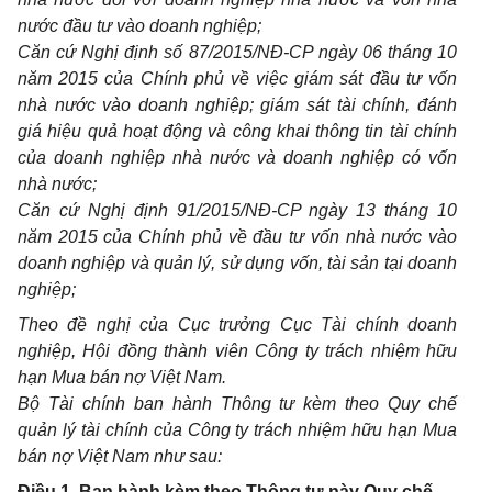
nước đầu tư vào doanh nghiệp;
Căn cứ Nghị định số 87/2015/NĐ-CP ngày 06 tháng 10
năm 2015 của Chính phủ về việc giám sát đầu tư vốn
nhà nước vào doanh nghiệp; gi
á
m sát tài chính, đánh
giá hiệu quả hoạt động và công khai thông tin tài chính
của doanh nghiệp nhà nước và doanh ng
h
iệp c
ó
vốn
nhà nước;
Căn c
ứ
Nghị định 91/2015/NĐ-CP ngày 13 tháng 10
năm 2015 của Chính phủ về đầu tư vốn nhà nước vào
doanh nghiệp và quản lý, sử dụng v
ố
n, tài sản tại doanh
nghiệp;
Theo đ
ề
nghị của Cục trưởng Cục Tài chính doanh
nghiệp, Hội đ
ồ
ng thành viên Công ty trách nhiệm hữu
hạn Mua b
á
n nợ Việt Nam.
Bộ Tài chính ban hành Thông tư kèm theo Quy chế
quản lý tài chính của Công ty
t
rách nhiệm hữu hạn Mua
b
á
n nợ Việt Nam như sau:
Điều 1. Ban hành kèm theo Thông tư này Quy chế