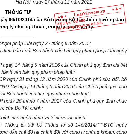
Hà Nội, ngày 17 tháng 12 năm 2021
THÔNG TƯ
gày 06/10/2014 của Bộ trưởng Bộ Tài chính hướng dẫn
Hiệu lực: Đã biết
Tình trạng hiệu lực: Đã biết
 công ty chứng khoán, công ty quản lý quỹ
____________
phạm pháp luật ngày 22 tháng 6 năm 2015
;
ố điều của Luật Ban hành văn bản quy phạm pháp luật ngày
ngày 14 tháng 5 năm 2016 của Chính phủ quy định chi tiết
n hành văn bản quy phạm pháp luật;
CP ngày 31 tháng 12 năm 2020 của Chính phủ sửa đổi, bổ
16/NĐ-CP ngày 14 tháng 5 năm 2016 của Chính phủ quy định
 Luật Ban hành văn bản quy phạm pháp luật;
CP ngày 26 tháng 7 năm 2017 của Chính
phủ quy định chức
ức của Bộ Tài chính;
hính các ngân hàng và tổ chức tài chính;
h Thông tư bãi bỏ Thông tư số 146/2014/TT-BTC ngày
ng dẫn chế độ tài chính đối với công ty chứng khoán, công