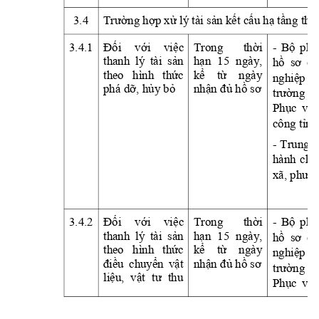
3.4
Trường
hợp
xử
 lý tài 
sản
kết
cấu
hạ
tầng
thủ
3.4.1
Đối
với
việc
Trong 
thời
- 
Bộ
phậ
thanh 
lý 
tài 
sản
hạn
15 
ngày, 
hồ
sơ
củ
theo 
hình 
thức
kể
từ
ngày 
nghiệp
phá 
dỡ,
hủy
bỏ
nhận
đủ
hồ
sơ
trường
tạ
Phục
vụ
công 
tỉnh
- 
Trung 
t
hành 
chí
xã, 
phườn
3.4.2
Đối
với
việc
Trong 
thời
- 
Bộ
phậ
thanh 
lý 
tài 
sản
hạn
15 
ngày, 
hồ
sơ
củ
theo 
hình 
thức
kể
từ
ngày 
nghiệp
điều
chuyển
vật
nhận
đủ
hồ
sơ
trường
tạ
liệu,
vật
tư
thu 
Phục
vụ