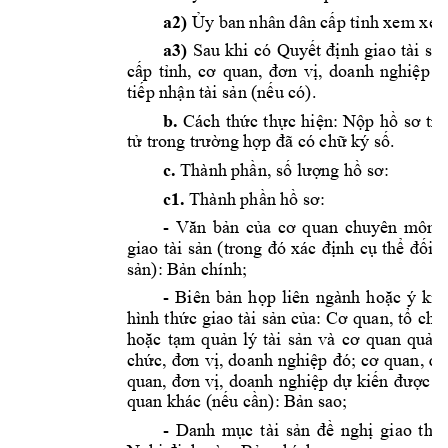
a2)
Ủy
 ban nhân dân 
cấp
tỉnh
 xem xét,
a3)
Sau 
khi 
có 
Quyết
định
giao 
tài 
sả
cấp
tỉnh,
cơ
quan, 
đơn
vị,
doanh 
nghiệp
c
tiếp
nhận
 tài 
sản
(nếu
 có). 
b.
Cách 
thức
thực
hiện:
Nộp
hồ
sơ
tr
tử
 trong 
trường
hợp
đã
 có 
chữ
 ký 
số.
c.
 Thành 
phần,
số
lượng
hồ
sơ:
c1.
 Thành 
phần
hồ
sơ:
- 
Văn
bản
của
cơ
quan 
chuyên 
môn 
giao 
tài 
sản
(trong 
đó
xác 
định
cụ
thể
đối
t
sản):
Bản
 chính;
- 
Biên 
bản
họp
liên 
ngành 
hoặc
ý 
kiế
hình 
thức
giao 
tài 
sản
của:
Cơ
quan, 
tổ
chứ
hoặc
tạm
quản
lý 
tài 
sản
và 
cơ
quan 
quản
chức,
đơn
vị,
doanh 
nghiệp
đó;
cơ
quan, 
đơ
quan, 
đơn
vị,
doanh 
nghiệp
dự
kiến
được
g
quan khác 
(nếu
cần):
Bản
 sao;
- 
Danh 
mục
tài 
sản
đề
nghị
giao 
theo