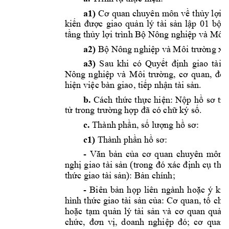
a1)
Cơ
 quan 
chuyên 
môn 
về
thủy
lợi
c
kiến
được
giao 
quản
lý 
tài 
sản
lập
01 
bộ
tầng
thủy
lợi
 trình 
Bộ
 Nông 
nghiệp
 và Môi 
a2)
Bộ
 Nông 
nghiệp
 và Môi 
trường
 xe
a3)
Sau 
khi 
có 
Quyết
định
giao 
tài 
Nông 
nghiệp
và 
Môi 
trường,
cơ
quan, 
đơ
hiện
việc
 bàn giao, 
tiếp
nhận
 tài 
sản.
b.
Cách 
thức
thực
hiện:
Nộp
hồ
sơ
tr
tử
 trong 
trường
hợp
đã
 có 
chữ
 ký 
số.
c.
 Thành 
phần,
số
lượng
hồ
sơ:
c1)
 Thành 
phần
hồ
sơ:
- 
Văn
bản
của
cơ
quan 
chuyên 
môn 
nghị
giao 
tài 
sản
(trong 
đó
xác 
định
cụ
thể
thức
 giao tài 
sản):
Bản
 chính;
- 
Biên 
bản
họp
liên 
ngành 
hoặc
ý 
kiế
hình 
thức
giao 
tài 
sản
của:
Cơ
quan, 
tổ
chứ
hoặc
tạm
quản
lý 
tài 
sản
và 
cơ
quan 
quản
chức,
đơn
vị,
doanh 
nghiệp
đó;
cơ
quan,