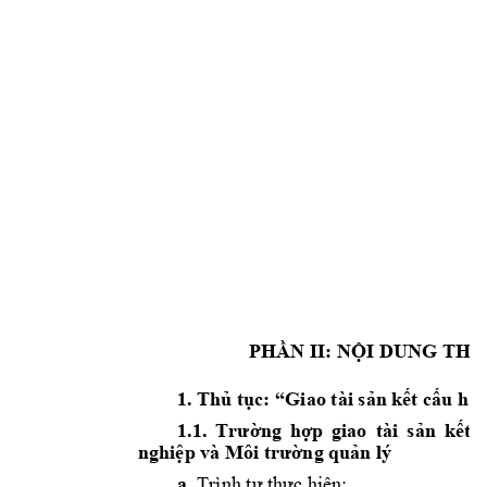
PHẦN
 II: 
NỘI
 DUNG 
THỦ
1. 
Thủ
tục:
 “Giao tài 
sản
kết
cấu
hạ
1.1. 
Trường
hợp
giao 
tài 
sản
kết
nghiệp
 và Môi 
trường
quản
 lý 
a.
 Trình 
tự
thực
hiện: