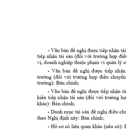
1
- 
Văn
bản
đề
nghị
được
tiếp
nhận
tài 
s
tiếp
nhận
tài 
sản
(đối
với
trường
hợp
điều
vị,
 doanh 
nghiệp
thuộc
phạm
 vi 
quản
 lý 
của
- 
Văn
bản
đề
nghị
được
tiếp
nhận
t
trường
(đối
với
trường
hợp
điều
chuyển
t
trường):
Bản
 chính; 
- 
Văn
bản
đề
nghị
được
tiếp
nhận
tài 
kiến
tiếp
nhận
tài 
sản
(đối
với
trường
hợp
khác): 
Bản
 chính; 
- 
Danh 
mục
tài 
sản
đề
nghị
điều
chuy
theo 
Nghị
định
 này: 
Bản
 chính; 
- 
Hồ
sơ
 có liên quan khác 
(nếu
 có): 
Bả