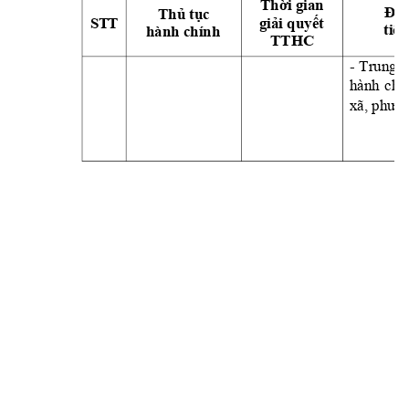
Thời
 gian 
Địa
Thủ
tục
S
T
T
giải
quyết
tiếp
hành chính
TTHC 
- 
Trung 
t
hành 
chí
xã, 
phườn