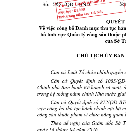
Sơn
 
Số:
/QĐ-UBND
963
Hiệu lực: Đã biết
Tình trạng hiệu lực: Đã biết
QUYẾT
Đ
Về
việc
 công 
bố
 Danh 
mục
thủ
tục
 hành 
bỏ
lĩnh
vực
 Q
uản
 lý công 
sản
thuộc
ph
của
Sở
 Tài
CHỦ
TỊCH
ỦY
 BAN N
Căn
cứ
Luật
Tổ
chức
 chính 
quyền
đị
Căn
cứ
Quyết
định
số
1085/QĐ-T
Chính 
phủ
Ban 
hành 
Kế
hoạch
rà 
soát, 
đơ
trong 
hệ
thống
 hành chính Nhà 
nước
 giai 
đ
Căn
cứ
Quyết
định
số
872
/QĐ-BTC
việc
 công 
bố
thủ
tục
 hành 
chính 
nội
bộ
mới
công 
sản
thuộc
phạm
 vi 
chức
năng
quản
 lý 
The
o 
đề
ng
h
ị
c
ủ
a 
Giá
m 
đố
c
S
ở
Tà
i
ngà
y 1
4 t
háng
 04
 n
ă
m 2
026.