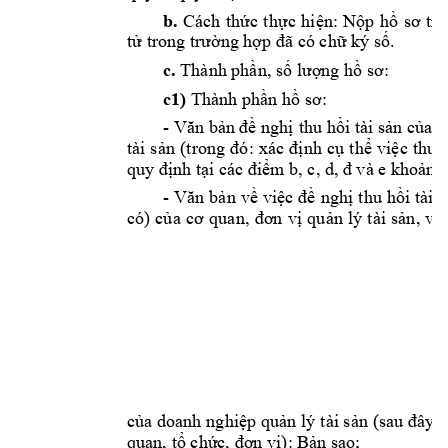
b.
Cách 
thức
thực
hiện:
Nộp
hồ
sơ
tr
tử
 trong 
trường
hợp
đã
 có 
chữ
 ký 
số.
c.
 Thành 
phần,
số
lượng
hồ
sơ:
c1)
 Thành 
phần
hồ
sơ:
- 
Văn
bản
đề
nghị
thu 
hồi
 tài 
sản
của
c
tài 
sản
(trong 
đó:
xác 
định
cụ
thể
việc
thu 
quy 
định
tại
 các 
điểm
 b, c, d, 
đ
 và e 
khoản
 1
- 
Văn
bản
về
việc
đề
nghị
thu 
hồi
tài 
s
có) 
của
cơ
quan, 
đơn
vị
quản
lý 
tài 
sản,
vă
1
của
 doanh 
nghiệp
quản
lý 
tài 
sản
(sau 
đây
g
quan, 
tổ
chức,
đơn
vị):
Bản
 sao; 