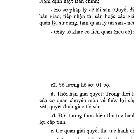
Nghị
định
 này: 
Bản
 chính;
- 
Hồ
sơ
pháp 
lý 
về
tài 
sản
(Quyết
địn
bàn 
giao, 
tiếp
nhận
tài 
sản
hoặc
các 
giấy
quản
 lý, 
sử
dụng,
tạm
quản
 lý tài 
sản
 - 
nếu
 
- 
Giấy
tờ
 khác có liên quan 
(nếu
 có): 
B
1
c2.
Số
lượng
hồ
sơ:
 01 
bộ.
d.
Thời
hạn
giải
quyết:
Trong 
thời
hạ
của
cơ
quan 
chuyên 
môn 
về
thủy
lợi
cấp
xét, 
quyết
định
 giao tài 
sản.
đ.
Đối
tượng
thực
hiện
thủ
tục
hành 
lợi
cấp
tỉnh.
e.
Cơ
 quan 
giải
quyết
thủ
tục
 hành ch