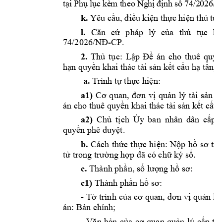
t
ạ
i P
h
ụ
l
ụ
c
 kè
m t
heo
 Ng
h
ị
đị
n
h s
ố
 7
4/2
026
/N
k.
 Yêu 
cầu,
điều
kiện
thực
hiện
thủ
tục
l. 
Căn
cứ
pháp 
lý 
của
thủ
tục
hà
74/2026/NĐ-CP.
2.
Thủ
tục:
Lập
Đề
án 
cho 
thuê 
quyề
hạn
quyền
 khai thác tài 
sản
kết
cấu
hạ
tầng
a. 
Trình 
tự
thực
hiện:
a1)
Cơ
quan, 
đơn
vị
quản
lý 
tài 
sản
l
án cho thuê 
quyền
 khai thác tài 
sản
kết
cấu
a2)
Chủ
tịch
Ủy
ban 
nhân 
dân 
cấp
quyền
 phê 
duyệt.
b.
Cách 
thức
thực
hiện:
Nộp
hồ
sơ
tr
tử
 trong 
trường
hợp
đã
 có 
chữ
 ký 
số.
c.
 Thành 
phần,
số
lượng
hồ
sơ:
c1)
 Thành 
phần
hồ
sơ:
- 
Tờ
trình 
của
cơ
quan, 
đơn
vị
quản
lý
án: 
Bản
 chính; 
- 
Văn
bản
của
cơ
quan 
quản
lý 
cấp
tr