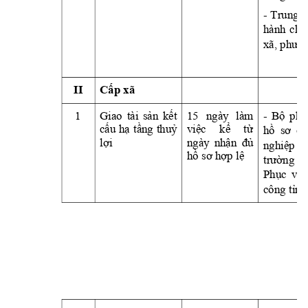
- 
Trung 
t
hành 
chí
xã, 
phườn
II
Cấp
 xã
1
Giao 
tài 
sản
kết
15 
ngày 
làm 
- 
Bộ
phậ
cấu
hạ
tầng
thuỷ
việc
kể
từ
hồ
sơ
củ
lợi
ngày 
nhận
đủ
nghiệp
hồ
sơ
hợp
lệ
trường
tạ
Phục
vụ
công 
tỉnh