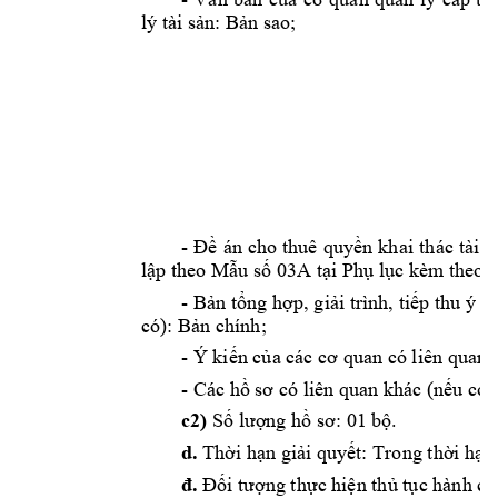
lý tài 
sản:
Bản
 sao; 
1
- 
Đề
án 
cho 
thuê 
quyền
khai 
thác 
tài 
s
lập
 theo 
Mẫu
số
 03A 
tại
Phụ
lục
 kèm theo 
- 
Bản
tổng
hợp,
giải
 trình, 
tiếp
 thu ý 
k
có): 
Bản
 chính; 
- Ý 
kiến
của
 các 
cơ
 quan có liên quan 
- Các 
hồ
sơ
 có liên quan khác 
(nếu
 có):
c2)
Số
lượng
hồ
sơ:
 01 
bộ.
d.
Thời
hạn
giải
quyết:
 Trong 
thời
hạn
đ.
Đối
tượng
thực
hiện
thủ
tục
 hành ch