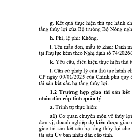
g.
Kết
quả
thực
hiện
thủ
tục
hành 
chín
tầng
thủy
lợi
của
Bộ
trưởng
Bộ
 Nông 
nghiệ
h.
 Phí, 
lệ
 phí: Không. 
i
.
T
ê
n
m
ẫ
u
đ
ơ
n
,
m
ẫ
u
t
ờ
k
h
a
i
:
D
a
n
h 
m
ụ
t
ạ
i
P
h
ụ
l
ụ
c 
kè
m 
th
eo
 N
gh
ị
đị
nh
 s
ố
74
/2
02
6/
N
k.
 Yêu 
cầu,
điều
kiện
thực
hiện
thủ
tục
l.
Căn
cứ
 pháp lý 
của
thủ
tục
 hành chín
CP 
ngày 
09/01/2025 
của
Chính 
phủ
quy 
đị
tài 
sản
kết
cấu
hạ
tầng
thủy
lợi.
1.2
Trường
hợp
giao 
tài 
sản
kết
c
nhân dân 
cấp
tỉnh
quản
 lý 
a.
 Trình 
tự
thực
hiện:
a1)
Cơ
 quan 
chuyên môn 
về
thủy
lợi
c
đơn
vị,
doanh 
nghiệp
dự
kiến
được
giao 
qu
giao 
tài 
sản
kết
cấu
hạ
tầng
thủy
lợi
cho 
c
tài 
sản
Ủy
 ban nhân dân 
cấp
tỉnh.