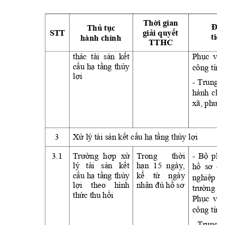
Thời
 gian 
Địa
Thủ
tục
S
T
T
giải
quyết
tiếp
hành chính
TTHC 
thác  tài  
sản
kết
Phục
vụ
cấu
hạ
tầng
thủy
công 
tỉnh
lợi
- 
Trung 
t
hành 
chí
xã, 
phườn
3
Xử
 lý tài 
sản
kết
cấu
hạ
tầng
thủy
lợi
3.1
Trường
hợp
xử
Trong 
thời
- 
Bộ
phậ
lý 
tài 
sản
kết
hạn
15 
ngày, 
hồ
sơ
củ
cấu
hạ
tầng
thủy
kể
từ
ngày 
nghiệp
lợi
theo 
hình 
nhận
đủ
hồ
sơ
trường
tạ
thức
 thu 
hồi
Phục
vụ
công 
tỉnh
- 
Trung 
t