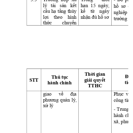
lý 
tài 
sản
kết
hạn
15 
ngày, 
hồ
sơ
củ
cấu
hạ
tầng
thủy
kể
từ
ngày 
nghiệp
lợi
theo 
hình 
nhận
đủ
hồ
sơ
trường
tạ
thức
chuyển
Thời
 gian 
Địa
Thủ
tục
S
T
T
giải
quyết
tiếp
hành chính
TTHC 
giao 
về
địa
Phục
vụ
phương
quản
lý, 
công 
tỉnh
xử
 lý
- 
Trung 
t
hành 
chí
xã, 
phườn