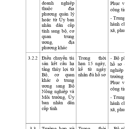
doanh 
nghiệp
Phục
vụ
thuộc
địa
công 
tỉnh
phương
quản
lý 
- 
Trung 
t
hoặc
từ
Ủy
ban 
hành 
chí
nhân 
dân 
cấp
xã, 
phườn
tỉnh
sang 
bộ,
cơ
quan 
trung 
ương,
địa
phương
 khác
3.2.2
Điều
chuyển
tài 
Trong 
thời
- 
Bộ
phậ
sản
kết
cấu
hạ
hạn
15 
ngày, 
hồ
sơ
củ
tầng
thủy
lợi
từ
kể
từ
ngày 
nghiệp
Bộ,
cơ
quan 
nhận
đủ
hồ
sơ
trường
tạ
khác 
ở
trung 
Phục
vụ
ương
sang 
Bộ
công 
tỉnh
Nông 
nghiệp
và 
Môi 
trường,
Ủy
- 
Trung 
t
ban 
nhân 
dân 
hành 
chí
cấp
tỉnh
xã, 
phườn
3.3
Trường
hợp
xử
Trong 
thời
- 
Bộ
phậ