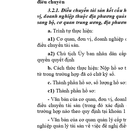
điều
chuyển
3.2.1. 
Điều
chuyển
 tài 
sản
kết
cấu
hạ
vị,
 doanh 
nghiệp
thuộc
địa
phương
quản
 l
sang 
bộ,
cơ
 quan trung 
ương,
địa
phương
a.
 Trình 
tự
thực
hiện:
a1)
Cơ
quan, 
đơn
vị,
doanh 
nghiệp
qu
điều
chuyển
 tài 
sản
.
a2)
Chủ
tịch
Ủy
ban 
nhân 
dân 
cấp
t
quyền
quyết
định
b.
Cách 
thức
thực
hiện:
Nộp
hồ
sơ
tr
tử
 trong 
trường
hợp
đã
 có 
chữ
 ký 
số.
c.
 Thành 
phần
hồ
sơ,
số
lượng
hồ
sơ
:
c1)
 Thành 
phần
hồ
sơ:
- 
Văn
bản
của
cơ
 quan, 
đơn
vị,
 doanh 
điều
chuyển
tài 
sản
(trong 
đó
xác 
định
c
trường
hợp
 nào theo quy 
định
tại
khoản
 1 
Đ
- 
Văn
bản
của
cơ
 quan 
quản
lý 
cấp
 trê
nghiệp
quản
 lý tài 
sản
về
việc
đề
nghị
điều