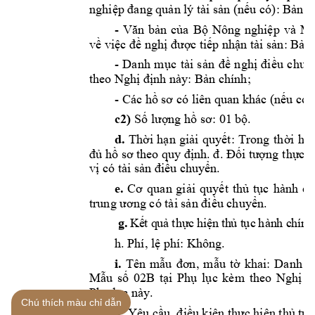
nghiệp
đang
quản
 lý tài 
sản
(nếu
 có): 
Bản
 s
- 
Văn
bản
của
Bộ
Nông 
nghiệp
và 
Mô
về
việc
đề
nghị
được
tiếp
nhận
 tài 
sản:
Bản
- 
Danh 
mục
tài 
sản
đề
nghị
điều
chuy
theo 
Nghị
định
 này: 
Bản
 chính; 
- Các 
hồ
sơ
 có liên quan khác 
(nếu
 có):
c2)
Số
lượng
hồ
sơ:
 01 
bộ.
d.
Thời
hạn
giải
quyết:
Trong 
thời
hạ
đủ
hồ
sơ
 theo quy 
định.
đ.
Đối
tượng
thực
h
vị
 có tài 
sản
điều
chuyển.
e.
Cơ
quan 
giải
quyết
thủ
tục
hành 
ch
trung 
ương
 có tài 
sản
điều
chuyển.
 g.
 K
ế
t q
u
ả
th
ự
c h
i
ệ
n
 th
ủ
 t
ụ
c 
hàn
h c
hín
h
h. Phí, 
lệ
 phí: Không. 
i.
Tên 
mẫu
đơn,
mẫu
tờ
khai: 
Danh 
m
Mẫu
số
02B 
tại
Phụ
lục
kèm 
theo 
Nghị
đ
Phụ
lục
 này. 
Chú thích màu chỉ dẫn
k. 
Yêu 
cầu,
điều
kiện
thực
hiện
thủ
tục