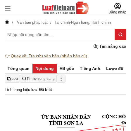
Đăng nhập
Văn bản pháp luật
Tài chính-Ngân hàng,
Hành chính
Tìm nâng cao
👉
Quay về: Tra cứu văn bản (phiên bản cũ)
Tổng quan
Nội dung
VB gốc
Tiếng Anh
Lược đồ
Lưu
Tìm từ trong trang
Tình trạng hiệu lực:
Đã biết
ỦY
 BAN NHÂN DÂN
CỘNG
 HÒA 
Độc
TỈNH
SƠN
 LA