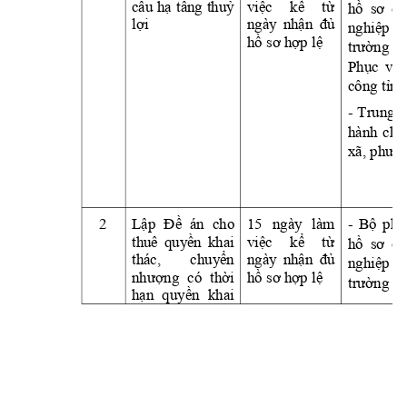
cấu
hạ
tầng
thuỷ
việc
kể
từ
hồ
sơ
củ
lợi
ngày 
nhận
đủ
nghiệp
hồ
sơ
hợp
lệ
trường
tạ
Phục
vụ
công 
tỉnh
- 
Trung 
t
hành 
chí
xã, 
phườn
2
Lập
Đề
  án 
cho 
15 
ngày 
làm 
- 
Bộ
phậ
thuê 
quyền
khai 
việc
kể
từ
hồ
sơ
củ
thác, 
chuyển
ngày 
nhận
đủ
nghiệp
nhượng
có 
thời
hồ
sơ
hợp
lệ
trường
tạ
hạn
quyền
khai 