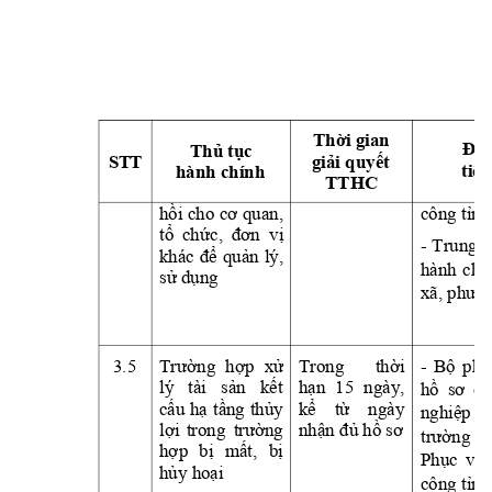
Thời
 gian 
Địa
Thủ
tục
S
T
T
giải
quyết
tiếp
hành chính
TTHC 
hồi
 cho 
cơ
quan, 
công 
tỉnh
tổ
chức,
đơn
vị
- 
Trung 
t
khác 
để
quản
lý, 
hành 
chí
sử
dụng
xã, 
phườn
3.5
Trường
hợp
xử
Trong 
thời
- 
Bộ
phậ
lý 
tài 
sản
kết
hạn
15 
ngày, 
hồ
sơ
củ
cấu
hạ
tầng
thủy
kể
từ
ngày 
nghiệp
lợi
trong 
trường
nhận
đủ
hồ
sơ
trường
tạ
hợp
bị
mất,
bị
Phục
vụ
hủy
hoại
công 
tỉnh