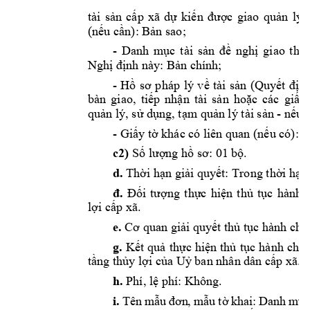
tài 
sản
cấp
xã 
dự
kiến
được
giao 
quản
lý 
(nếu
cần):
Bản
 sao;
- 
Danh 
mục
tài 
sản
đề
nghị
giao 
theo
Nghị
định
 này: 
Bản
 chính; 
- 
Hồ
sơ
pháp 
lý 
về
tài 
sản
(Quyết
địn
bàn 
giao, 
tiếp
nhận
tài 
sản
hoặc
các 
giấy
quản
 lý, 
sử
dụng,
tạm
quản
 lý tài 
sản
 - 
nếu
 
- 
Giấy
tờ
 khác có liên quan 
(nếu
 có): 
B
c2)
Số
lượng
hồ
sơ:
 01 
bộ.
d.
Thời
hạn
giải
quyết:
 Trong 
thời
hạn
đ.
Đối
tượng
thực
hiện
thủ
tục
hành 
lợi
cấp
 xã. 
e.
Cơ
 quan 
giải
quyết
thủ
tục
 hành chín
g.
Kết
quả
thực
hiện
thủ
tục
hành 
chín
tầng
thủy
lợi
của
Uỷ
 ban nhân dân 
cấp
 xã.
h.
 Phí, 
lệ
 phí: Không. 
i.
 Tên
 m
ẫ
u
đơ
n
, m
ẫ
u t
ờ
 kha
i:
 Da
nh m
ụ
c