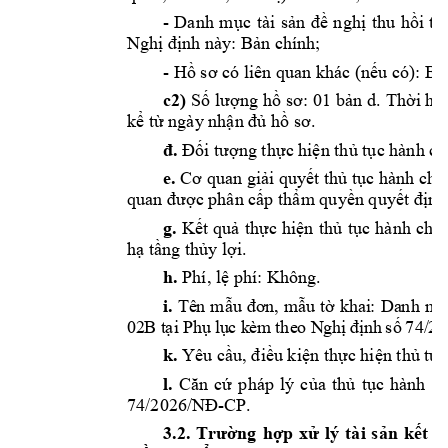
- 
Danh 
mục
tài 
sản
đề
nghị
thu 
hồi
th
Nghị
định
 này: 
Bản
 chính; 
- 
Hồ
sơ
 có liên quan khác 
(nếu
 có): 
Bả
c2)
Số
lượng
hồ
sơ:
 01 
bản
d. 
Thời
hạ
kể
từ
 ngày 
nhận
đủ
hồ
sơ
.
đ.
Đối
tượng
thực
hiện
thủ
tục
 hành ch
e.
Cơ
 quan 
giải
quyết
thủ
tục
 hành chín
quan 
được
 phân 
cấp
thẩm
quyền
quyết
định
g.
Kết
quả
thực
hiện
thủ
tục
hành 
chín
hạ
tầng
thủy
lợi.
h.
 Phí, 
lệ
 phí: Không. 
i.
Tê
n
m
ẫ
u
đơ
n, 
m
ẫ
u
t
ờ
kh
ai
: 
Da
nh
m
02
B t
ạ
i 
Ph
ụ
 l
ụ
c k
èm 
the
o N
gh
ị
đị
nh 
s
ố
74/
20
k.
 Yêu 
cầu,
điều
kiện
thực
hiện
thủ
tục
l.
Căn
cứ
pháp 
lý 
của
thủ
tục
hành 
ch
74/2026/NĐ-CP.
3.2. 
Trường
hợp
xử
lý 
tài 
sản
kết
c