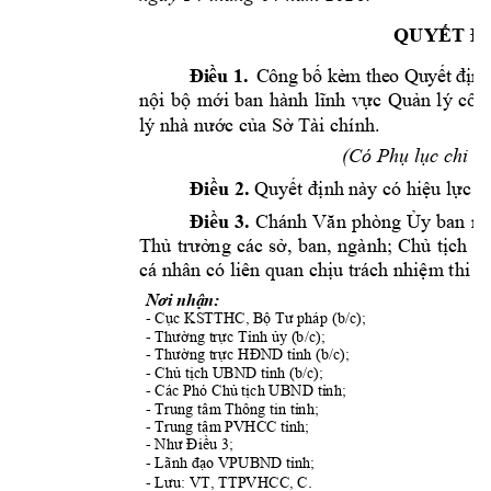
QU
Y
Ế
T
Đ
Đ
i
ề
u
1
.
C
ô
n
g
b
ố
k
è
m
 th
e
o
 Qu
y
ế
t
đị
n
nội
bộ
mới
ban 
hành 
lĩnh
vực
Q
uản
lý 
côn
lý nhà 
nước
của
Sở
 Tài chính.
(Có P
hụ
lục
 chi 
ti
Điều
 2.
Quyết
định
 này có 
hiệu
lực
k
Điều
3.
Chánh 
Văn
phòng 
Ủy
ban 
nh
Thủ
trưởng
các 
sở,
ban, 
ngành; 
Chủ
tịch
U
cá nhân có liên quan 
chịu
 trách 
nhiệm
 thi h
Nơi
nhận:
- 
Cục
 KSTTHC, 
Bộ
Tư
 pháp (b/c);
- 
Thường
trực
 T
ỉnh
ủy
 (b/c);
- 
Thường
trực
HĐND
tỉnh
 (b/c);
- 
Chủ
tịch
 UBND 
tỉnh
 (b/c);
- Các Phó 
Chủ
tịch
 UBND 
tỉnh;
- Trung tâm Thông tin 
tỉnh;
- Trung tâm PVHCC 
tỉnh;
- 
Như
Điều
 3;
- Lãnh 
đạo
 VPUBND 
tỉnh
;
.
- 
Lưu:
 VT, TTPVHCC, C