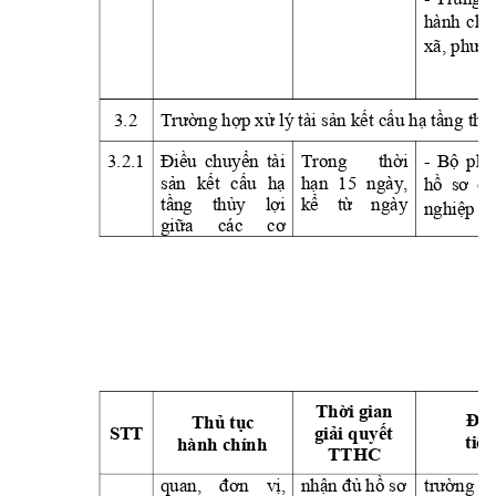
hành 
chí
xã, 
phườn
3.2
Trường
hợp
xử
 lý tài 
sản
kết
cấu
hạ
tầng
thủ
3.2.1
Điều
chuyển
tài 
Trong 
thời
- 
Bộ
phậ
sản
kết
cấu
hạ
hạn
15 
ngày, 
hồ
sơ
củ
tầng
thủy
lợi
kể
từ
ngày 
nghiệp
giữa
các 
cơ
Thời
 gian 
Địa
Thủ
tục
S
T
T
giải
quyết
tiếp
hành chính
TTHC 
quan, 
đơn
vị,
nhận
đủ
hồ
sơ
trường
tạ