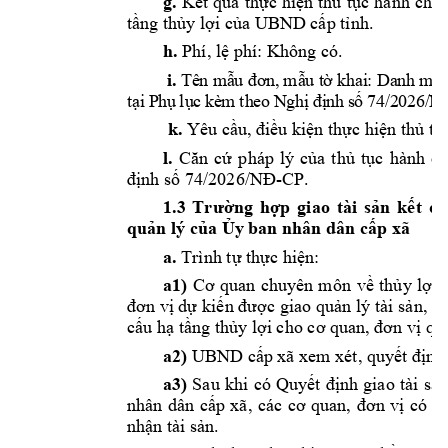
g.
Kết
quả
thực
hiện
thủ
tục
hành 
chín
tầng
thủy
lợi
của
 UBND 
cấp
tỉnh.
h.
 Phí, 
lệ
 phí: Không có.
i
.
 Tê
n m
ẫ
u
đơ
n,
 m
ẫ
u t
ờ
 kh
ai
: D
a
n
h
 m
ụ
t
ạ
i
P
h
ụ
l
ụ
c 
kè
m 
th
eo
 N
gh
ị
đị
nh
 s
ố
74
/2
02
6/
N
k.
 Yêu 
cầu,
điều
kiện
thực
hiện
thủ
tụ
l.
Căn
cứ
pháp 
lý 
của
thủ
tục
hành 
ch
định
số
74/2026/NĐ-CP.
1.3 
Trường
hợp
giao 
tài 
sản
kết
cấ
quản
 lý 
của
Ủy
 ban nhân dân 
cấp
 xã 
a. 
Trình 
tự
thực
hiện:
a1)
Cơ
quan 
chuyên 
môn 
về
thủy
lợi
đơn
vị
dự
kiến
được
 giao 
quản
 lý tài 
sản,
lậ
cấu
hạ
tầng
thủy
lợi
 cho 
cơ
 quan, 
đơn
vị
qu
a2)
 UBND 
cấp
 xã xem xét, 
quyết
định
a3)
Sau 
khi 
có 
Quyết
định
giao 
tài 
sả
nhân 
dân 
cấp
xã, 
các 
cơ
quan, 
đơn
vị
có 
li
nhận
 tài 
sản.