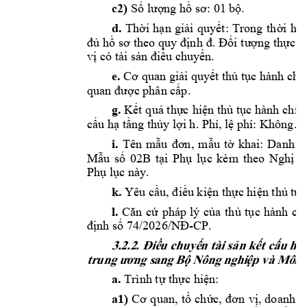
c2)
Số
lượng
hồ
sơ:
 01 
bộ.
d.
Thời
hạn
giải
quyết:
Trong 
thời
hạ
đủ
hồ
sơ
theo 
quy 
định
đ.
Đối
tượng
thực
h
vị
 có tài 
sản
điều
chuyển.
e.
Cơ
 quan 
giải
quyết
thủ
tục
 hành chín
quan 
được
 phân 
cấp
.
g.
Kết
quả
thực
hiện
thủ
tục
 hành 
chín
cấu
hạ
tầng
thủy
lợi
 h. Phí, 
lệ
 phí: Không. 
i.
Tên 
mẫu
đơn,
mẫu
tờ
khai: 
Danh 
m
Mẫu
số
02B 
tại
Phụ
lục
kèm 
theo 
Nghị
đ
Phụ
lục
 này.
k.
 Yêu 
cầu,
điều
kiện
thực
hiện
thủ
tục
l.
Căn
cứ
pháp 
lý 
của
thủ
tục
hành 
ch
định
số
74/2026/NĐ-CP.
3.
2.2
. 
Đ
i
ề
u 
ch
uy
ể
n 
t
ài
s
ả
n
k
ế
t
c
ấ
u
h
ạ
tr
ung
ư
ơ
n
g s
an
g 
B
ộ
Nô
ng
 ng
hi
ệ
p
 và
 Mô
i 
t
a.
 Trình 
tự
thực
hiện:
a1)
Cơ
quan, 
tổ
chức,
đơn
vị,
doanh 
n