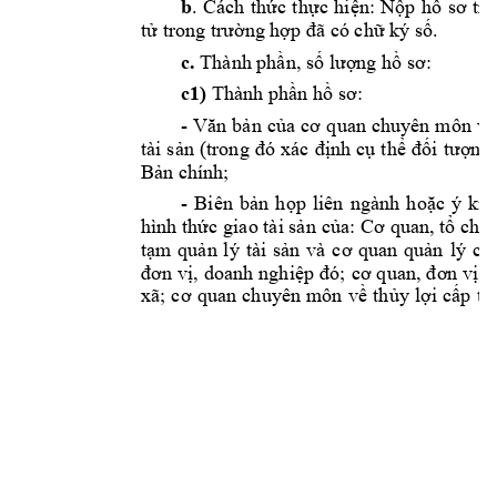
b
. 
Cách 
thức
thực
hiện:
Nộp
hồ
sơ
tr
tử
 trong 
trường
hợp
đã
 có 
chữ
 ký 
số.
c.
 Thành 
phần,
số
lượng
hồ
sơ:
c1)
 Thành 
phần
hồ
sơ:
- 
Văn
bản
của
cơ
quan 
chuyên 
môn 
về
tài 
sản
(trong 
đó
xác 
định
cụ
thể
đối
tượng
Bản
 chính; 
- 
Biên 
bản
họp
liên 
ngành 
hoặc
ý 
kiế
hình 
thức
giao tài 
sản
của:
Cơ
quan, 
tổ
chức
tạm
quản
lý 
tài 
sản
và 
cơ
quan 
quản
lý 
cấ
đơn
vị,
doanh 
nghiệp
đó;
cơ
quan, 
đơn
vị
c
xã; 
cơ
quan 
chuyên 
môn 
về
thủy
lợi
cấp
tỉ
1