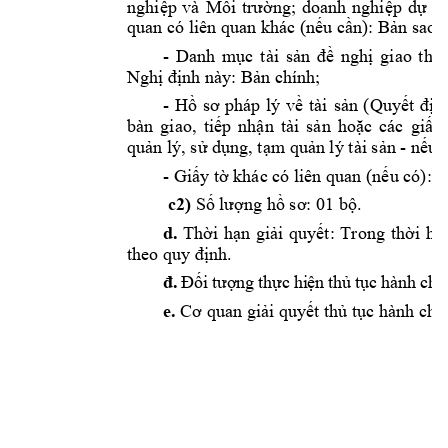
nghiệp
và 
Môi 
trường;
doanh 
nghiệp
dự
ki
quan có liên quan khác 
(nếu
cần):
Bản
 sao;
- 
Danh 
mục
tài 
sản
đề
nghị
giao 
theo
Nghị
định
 này: 
Bản
 chính;
- 
Hồ
sơ
pháp 
lý 
về
tài 
sản
(Quyết
địn
bàn 
giao, 
tiếp
nhận
tài 
sản
hoặc
các 
giấy
quản
 lý, 
sử
dụng,
tạm
quản
 lý tài 
sản
 - 
nếu
 
- 
Giấy
tờ
 khác có liên quan 
(nếu
 có): 
B
c2)
Số
lượng
hồ
sơ:
 01 
bộ.
d.
Thời
hạn
giải
quyết:
Trong 
thời
hạ
theo quy 
định.
đ
.
Đố
i t
ượ
n
g t
h
ự
c
 hi
ệ
n 
th
ủ
 t
ụ
c h
ành
 ch
í
e.
Cơ
 quan 
giải
quyết
thủ
tục
 hành chín