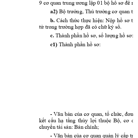
9 
cơ
 quan trung 
ương
lập
 01 
bộ
hồ
sơ
đề
ng
a2)
Bộ
trưởng,
Thủ
trưởng
cơ
 quan tru
b.
Cách 
thức
thực
hiện:
Nộp
hồ
sơ
tr
tử
 trong 
trường
hợp
đã
 có 
chữ
 ký 
số.
c.
 Thành 
phần
hồ
sơ,
số
lượng
hồ
sơ
:
c1)
 Thành 
phần
hồ
sơ:
1
- 
Văn
bản
của
cơ
quan, 
tổ
chức,
đơn
v
kết
cấu
hạ
tầng
thủy
lợi
thuộc
Bộ,
cơ
qu
chuyển
 tài 
sản:
Bản
 chính; 
- 
Văn
bản
của
cơ
 quan 
quản
 lý 
cấp
 trê