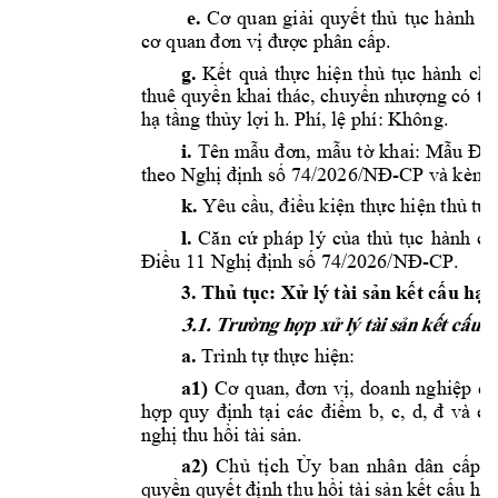
e.
Cơ
quan 
giải
quyết
thủ
tục
hành 
ch
cơ
 quan 
đơn
vị
được
 phân 
cấp.
g.
Kết
quả
thực
hiện
thủ
tục
hành 
chí
thuê 
quyền
khai thác, 
chuyển
nhượng
 có 
th
hạ
tầng
thủy
lợi
 h. Phí, 
lệ
 phí: Không. 
i.
Tên 
mẫu
đơn,
mẫu
tờ
khai: 
Mẫu
Đề
theo 
Nghị
định
số
74/2026/NĐ-CP
 và kèm 
k.
 Yêu 
cầu,
điều
kiện
thực
hiện
thủ
tục
l.
Căn
cứ
pháp 
lý 
của
thủ
tục
hành 
ch
Điều
 11 
Nghị
định
số
74/2026/NĐ-CP.
3. 
Thủ
tục:
Xử
 lý tài 
sản
kết
cấu
hạ
3
.1
.
T
r
ư
ờ
n
g
h
ợ
p
 x
ử
l
ý
tà
i
s
ả
n
k
ế
t
c
ấ
u
a.
 Trình 
tự
thực
hiện:
a1)
Cơ
quan, 
đơn
vị,
doanh 
nghiệp
qu
hợp
quy 
định
tại
các 
điểm
b, 
c, 
d, 
đ
và 
e 
nghị
 thu 
hồi
 tài 
sản.
a2)
Chủ
tịch
Ủy
ban 
nhân 
dân 
cấp
t
quyền
quyết
định
 thu 
hồi
 tài 
sản
kết
cấu
hạ