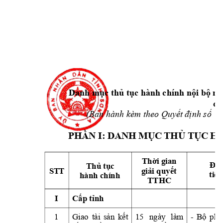
Danh 
mục
 t
hủ
tục
 hành chính 
nội
bộ
mớ
qu
(Ban hành kèm theo 
Quyết
định
số
9
PHẦN
 I: DANH 
MỤC
THỦ
TỤC
 H
Thời
 gian 
Địa
Thủ
tục
S
T
T
giải
quyết
tiếp
hành chính
TTHC 
I
Cấp
tỉnh
1
Giao 
tài 
sản
kết
15 
ngày 
làm 
- 
Bộ
phậ