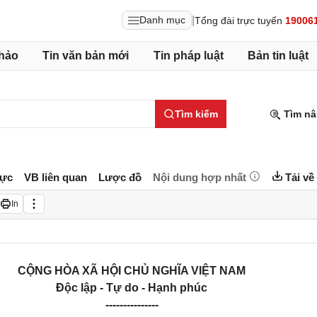
|
Danh mục
Tổng đài trực tuyến
19006
hảo
Tin văn bản mới
Tin pháp luật
Bản tin luật
Tìm kiếm
Tìm nâ
lực
VB liên quan
Lược đồ
Nội dung hợp nhất
Tải về
In
CỘNG HÒA XÃ HỘI CHỦ NGHĨA VIỆT NAM
Độc lập - Tự do - Hạnh phúc
---------------