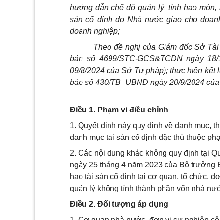
hướng dẫn chế độ quản lý, tính hao mòn, k
sản cố định do Nhà nước giao cho doanh
doanh nghiệp;
Theo đề nghị của Giám đốc Sở Tài 
bản số 4699/STC-GCS&TCDN ngày 18/1
09/8/2024 của Sở Tư pháp); thực hiện kết
báo số 430/TB- UBND ngày 20/9/2024 của
Điều 1. Phạm vi điều chỉnh
1. Quyết định này quy định về danh mục, thờ
danh mục tài sản cố định đặc thù thuộc phạ
2. Các nội dung khác không quy định tại Q
ngày 25 tháng 4 năm 2023 của Bộ trưởng B
hao tài sản cố định tại cơ quan, tổ chức, 
quản lý không tính thành phần vốn nhà nướ
Điều 2. Đối tượng áp dụng
1. Cơ quan nhà nước, đơn vị sự nghiệp cô