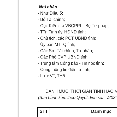
Nơi nhận:
- Như Điều 5;
- Bộ Tài chính;
- Cục Kiểm tra VBQPPL - Bộ Tư pháp;
- TTr: Tỉnh ủy, HĐND tỉnh;
- Chủ tịch, các PCT UBND tỉnh;
- Ủy ban MTTQ tỉnh;
- Các Sở: Tài chính, Tư pháp;
- Các Phó CVP UBND tỉnh;
- Trung tâm Công báo - Tin học tỉnh;
- Cổng thông tin điện tử tỉnh;
- Lưu: VT, TH5.
DANH MỤC, THỜI GIAN TÍNH HAO M
(Ban hành kèm theo Quyết định số: /2
STT
Danh mục