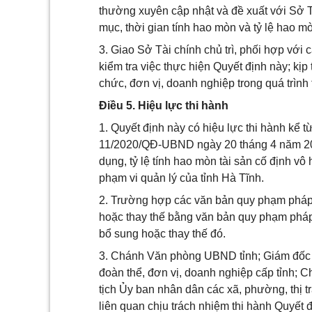
thường xuyên cập nhật và đề xuất với Sở 
mục, thời gian tính hao mòn và tỷ lệ hao m
3. Giao Sở Tài chính chủ trì, phối hợp với 
kiểm tra việc thực hiện Quyết định này; kị
chức, đơn vị, doanh nghiệp trong quá trình 
Điều 5. Hiệu lực thi hành
1. Quyết định này có hiệu lực thi hành kể 
11/2020/QĐ-UBND ngày 20 tháng 4 năm 202
dụng, tỷ lệ tính hao mòn tài sản cố định vô 
phạm vi quản lý của tỉnh Hà Tĩnh.
2. Trường hợp các văn bản quy phạm pháp l
hoặc thay thế bằng văn bản quy phạm pháp l
bổ sung hoặc thay thế đó.
3. Chánh Văn phòng UBND tỉnh; Giám đốc 
đoàn thể, đơn vị, doanh nghiệp cấp tỉnh; C
tịch Ủy ban nhân dân các xã, phường, thị t
liên quan chịu trách nhiệm thi hành Quyết đ