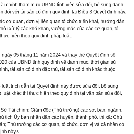
Tài chính tham mưu UBND tỉnh việc sửa đổi, bổ sung danh
òn đối với tài sản cố định quy định tại Điều 3 Quyết định này.
các cơ quan, đơn vị liên quan tổ chức triển khai, hướng dẫn,
p thời xử lý các khó khăn, vướng mắc của các cơ quan, tổ
thực hiện theo quy định pháp luật.
từ ngày 05 tháng 11 năm 2024 và thay thế Quyết định số
0 của UBND tỉnh quy định về danh mục, thời gian sử
hình, tài sản cố định đặc thù, tài sản cố định khác thuộc
uật trích dẫn tại Quyết định này được sửa đổi, bổ sung
uật khác thì thực hiện theo quy định tại văn bản sửa đổi,
Sở Tài chính; Giám đốc (Thủ trưởng) các sở, ban, ngành,
hủ tịch Ủy ban nhân dân các huyện, thành phố, thị xã; Chủ
rấn; Thủ trưởng các cơ quan, tổ chức, đơn vị và cá nhân có
ịnh này./.