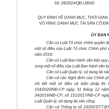
Số: 28/2024/QĐ-UBND
QUY ĐỊNH VỀ DANH MỤC, THỜI GIAN 
VÔ HÌNH; DANH MỤC TÀI SẢN CỐ ĐỊ
ỦY BAN 
Căn cứ Luật Tổ chức chính quyền đị
một số điều của Luật Tổ chức Chính phủ 
năm 2019;
Căn cứ Luật Ban hành văn bản quy p
sung một số điều của Luật Ban hành văn b
Căn cứ Luật Quản lý, sử dụng tài s
Căn cứ các Nghị định của Chính p
chi tiết một số điều và biện pháp th
154/2020/NĐ-CP ngày 31 tháng 12 năm 
34/2016/NĐ-CP; số 151/2017/NĐ-CP ngày 
Luật Quản lý, sử dụng tài sản công;
Căn cứ Thông tư số 23/2023/TT-BT