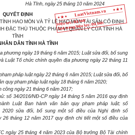
Hà Tĩnh, ngày 25 tháng 10 năm 2024
QUYẾT ĐỊNH
Hiệu lực: Đã biết
TÍNH HAO MÒN VÀ TỶ LỆ HAO MÒN TÀI SẢN CỐ ĐỊNH
Tình trạng hiệu lực: Đã biết
NH ĐẶC THÙ THUỘC PHẠM VI QUẢN LÝ CỦA TỈNH HÀ
TĨNH
NHÂN DÂN TỈNH HÀ TĨNH
a phương ngày 19 tháng 6 năm 2015; Luật sửa đổi, bổ sung
và Luật Tổ chức chính quyền địa phương ngày 22 tháng 11
hạm pháp luật ngày 22 tháng 6 năm 2015; Luật sửa đổi, bổ
ản quy phạm pháp luật ngày 18 tháng 6 năm 2020;
ản công ngày 21 tháng 6 năm 2017;
hủ: số 34/2016/NĐ-CP ngày 14 tháng 5 năm 2016 quy định
i hành Luật Ban hành văn bản quy phạm pháp luật; số
2020 sửa đổi, bổ sung một số điều của Nghị định số
26 tháng 12 năm 2017 quy định chi tiết một số điều của
C ngày 25 tháng 4 năm 2023 của Bộ trưởng Bộ Tài chính