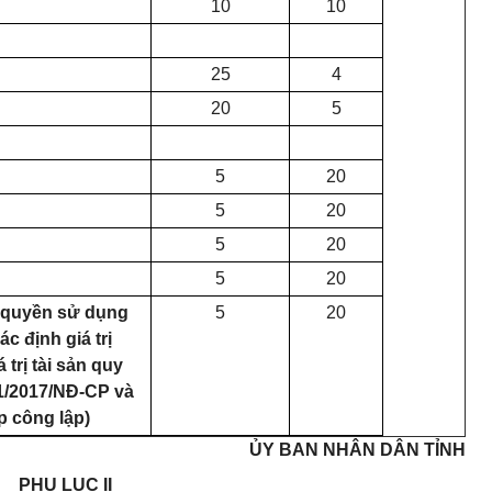
10
10
25
4
20
5
5
20
5
20
5
20
5
20
ừ quyền sử dụng
5
20
c định giá trị
trị tài sản quy
51/2017/NĐ-CP và
p công lập)
ỦY BAN NHÂN DÂN TỈNH
PHỤ LỤC II