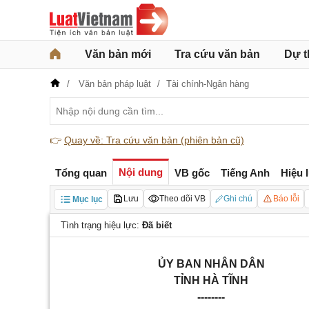
Văn bản mới
Tra cứu văn bản
Dự t
Văn bản pháp luật
Tài chính-Ngân hàng
👉
Quay về: Tra cứu văn bản (phiên bản cũ)
Nội dung
Tổng quan
VB gốc
Tiếng Anh
Hiệu 
Lưu
Theo dõi VB
Ghi chú
Báo lỗi
Mục lục
Tình trạng hiệu lực:
Đã biết
ỦY BAN NHÂN DÂN
TỈNH HÀ TĨNH
--------