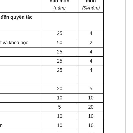
hao mòn
mòn
(năm)
(%/năm)
 đến quyền tác
25
4
t và khoa học
50
2
25
4
25
4
25
4
20
5
10
10
5
20
10
10
ẫn
10
10