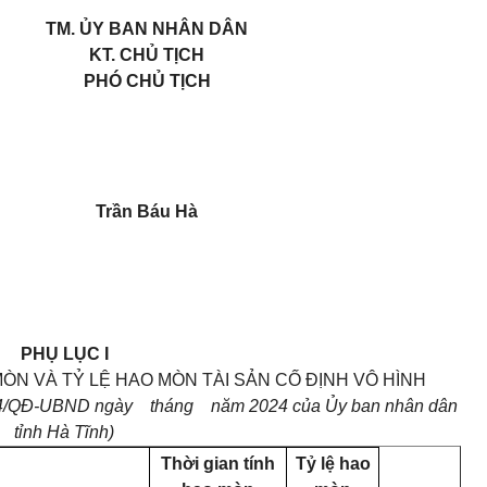
TM. ỦY BAN NHÂN DÂN
KT. CHỦ TỊCH
PHÓ CHỦ TỊCH
Trần Báu Hà
PHỤ LỤC I
ÒN VÀ TỶ LỆ HAO MÒN TÀI SẢN CỐ ĐỊNH VÔ HÌNH
024/QĐ-UBND ngày tháng năm 2024 của Ủy ban nhân dân
tỉnh Hà Tĩnh)
Thời gian tính
Tỷ lệ hao