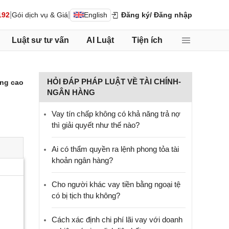
|
|
192
Gói dịch vụ & Giá
English
Đăng ký
/ Đăng nhập
Luật sư tư vấn
AI Luật
Tiện ích
HỎI ĐÁP PHÁP LUẬT VỀ TÀI CHÍNH-
ng cao
NGÂN HÀNG
Vay tín chấp không có khả năng trả nợ
thì giải quyết như thế nào?
Ai có thẩm quyền ra lệnh phong tỏa tài
khoản ngân hàng?
Cho người khác vay tiền bằng ngoại tệ
có bị tịch thu không?
Cách xác định chi phí lãi vay với doanh