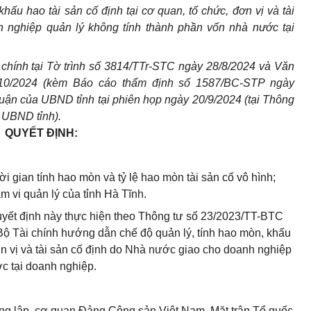
hấu hao tài sản cố định tại cơ quan, tổ chức, đơn vị và tài
 nghiệp quản lý không tính thành phần vốn nhà nước tại
chính tại Tờ trình số 3814/TTr-STC ngày 28/8/2024 và Văn
0/2024 (kèm Báo cáo thẩm định số 1587/BC-STP ngày
 luận của UBND tỉnh tại phiên họp ngày 20/9/2024 (tại Thông
 UBND tỉnh).
QUYẾT ĐỊNH:
i gian tính hao mòn và tỷ lệ hao mòn tài sản cố vô hình;
m vi quản lý của tỉnh Hà Tĩnh.
uyết định này thực hiện theo Thông tư số 23/2023/TT-BTC
ộ Tài chính hướng dẫn chế độ quản lý, tính hao mòn, khấu
đơn vị và tài sản cố định do Nhà nước giao cho doanh nghiệp
c tại doanh nghiệp.
ng lập, cơ quan Đảng Cộng sản Việt Nam, Mặt trận Tổ quốc