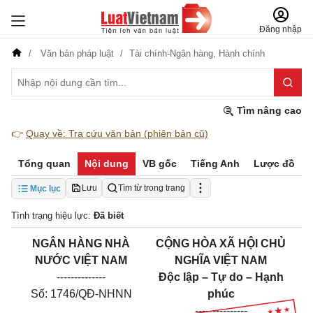
Đăng nhập
Văn bản pháp luật
Tài chính-Ngân hàng,
Hành chính
Tìm nâng cao
👉
Quay về: Tra cứu văn bản (phiên bản cũ)
Tổng quan
Nội dung
VB gốc
Tiếng Anh
Lược đồ
Lưu
Tìm từ trong trang
Mục lục
Tình trạng hiệu lực:
Đã biết
NGÂN HÀNG NHÀ
CỘNG HÒA XÃ HỘI CHỦ
NƯỚC VIỆT NAM
NGHĨA VIỆT NAM
--------------
Độc lập – Tự do – Hạnh
Số: 1746/QĐ-NHNN
phúc
---------------