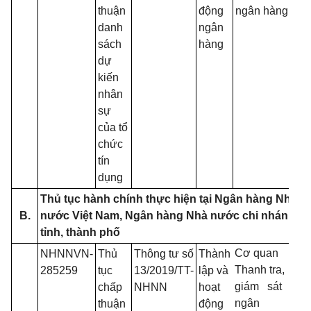
thuận
động
ngân hàng
danh
ngân
sách
hàng
dự
kiến
nhân
sự
của tổ
chức
tín
dụng
Thủ tục hành chính thực hiện tại Ngân hàng Nhà
B.
nước Việt Nam, Ngân hàng Nhà nước chi nhánh
tỉnh, thành phố
Cơ quan
NHNNVN-
Thủ
Thông tư số
Thành
Thanh tra,
285259
tục
13/2019/TT-
lập và
giám sát
chấp
NHNN
hoạt
ngân
thuận
động