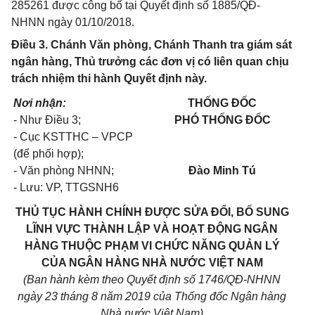
285261 được công bố tại Quyết định số 1885/QĐ-
NHNN ngày 01/10/2018.
Điều 3. Chánh Văn phòng, Chánh Thanh tra giám sát
ngân hàng, Thủ trưởng các đơn vị có liên quan chịu
trách nhiệm thi hành Quyết định này.
Nơi nhận:
THỐNG ĐỐC
- Như Điều 3;
PHÓ THỐNG ĐỐC
- Cục KSTTHC – VPCP
(để phối hợp);
- Văn phòng NHNN;
Đào Minh Tú
- Lưu: VP, TTGSNH6
THỦ TỤC HÀNH CHÍNH ĐƯỢC SỬA ĐỔI, BỔ SUNG
LĨNH VỰC THÀNH LẬP VÀ HOẠT ĐỘNG NGÂN
HÀNG THUỘC PHẠM VI CHỨC NĂNG QUẢN LÝ
CỦA NGÂN HÀNG NHÀ NƯỚC VIỆT NAM
(Ban hành kèm theo Quyết định số 1746/QĐ-NHNN
ngày 23 tháng 8 năm 2019 của Thống đốc Ngân hàng
Nhà nước Việt Nam)