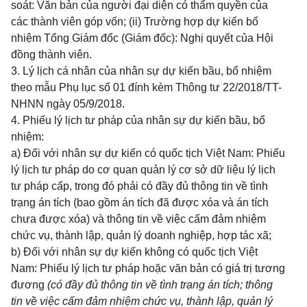
soát: Văn bản của người đại diện có thẩm quyền của
các thành viên góp vốn; (ii) Trường hợp dự kiến bổ
nhiệm Tổng Giám đổc (Giám đốc): Nghị quyết của Hội
đồng thành viên.
3. Lý lịch cá nhân của nhân sự dự kiến bầu, bổ nhiệm
theo mẫu Phụ lục số 01 đính kèm Thông tư 22/2018/TT-
NHNN ngày 05/9/2018.
4. Phiếu lý lịch tư pháp của nhân sự dự kiến bầu, bổ
nhiệm:
a) Đối với nhân sự dự kiến có quốc tịch Việt Nam: Phiếu
lý lịch tư pháp do cơ quan quản lý cơ sở dữ liệu lý lịch
tư pháp cấp, trong đó phải có đầy đủ thông tin về tình
trạng án tích (bao gồm án tích đã được xóa và án tích
chưa được xóa) và thông tin về việc cấm đảm nhiệm
chức vụ, thành lập, quản lý doanh nghiệp, hợp tác xã;
b) Đối với nhân sự dự kiến không có quốc tịch Việt
Nam: Phiếu lý lịch tư pháp hoặc văn bản có giá trị tương
đương
(có đầy đủ thông tin về tình trạng án tích; thông
tin về việc cấm đảm nhiệm chức vụ, thành lập, quản lý