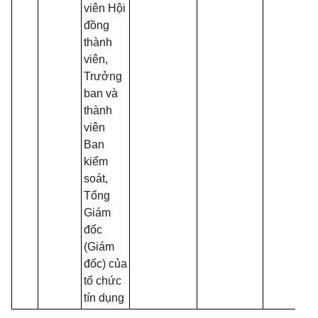
viên Hội
đồng
thành
viên,
Trưởng
ban và
thành
viên
Ban
kiểm
soát,
Tổng
Giám
đốc
(Giám
đốc) của
tổ chức
tín dụng