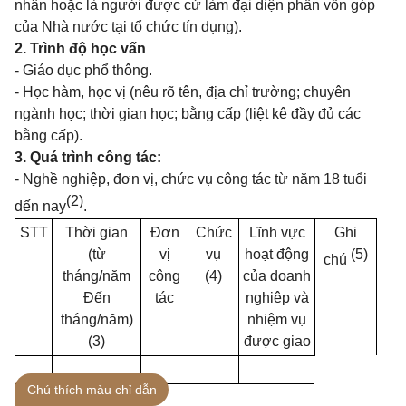
nhân hoặc là người được cử làm đại diện phần vốn góp
của Nhà nước tại tổ chức tín dụng).
2. Trình độ học vấn
- Giáo dục phổ thông.
- Học hàm, học vị (nêu rõ tên, địa chỉ trường; chuyên
ngành học; thời gian học; bằng cấp (liệt kê đầy đủ các
bằng cấp).
3. Quá trình công tác:
- Nghề nghiệp, đơn vị, chức vụ công tác từ năm 18 tuổi
(2)
dến nay
.
STT
Thời gian
Đơn
Chức
Lĩnh vực
Ghi
(từ
vị
vụ
hoạt động
(5)
chú
tháng/năm
công
(4)
của doanh
Đến
tác
nghiệp và
tháng/năm)
nhiệm vụ
(3)
được giao
Chú thích màu chỉ dẫn