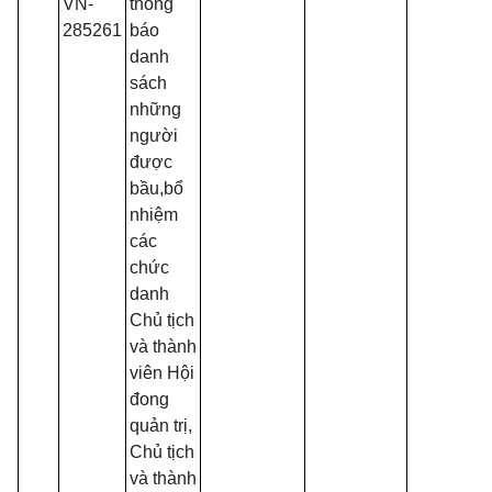
VN-
thông
285261
báo
danh
sách
những
người
được
bầu,bổ
nhiệm
các
chức
danh
Chủ tịch
và thành
viên Hội
đong
quản trị,
Chủ tịch
và thành