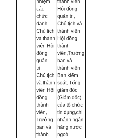
nhiệm
thành viên
hà
các
Hội đồng
Nh
chức
quản trị,
nư
danh
Chủ tịch và
chi
Chủ tịch
thành viên
nh
và thành
Hội đồng
tỉn
viên Hội
thành
th
đồng
viên,Trưởng
ph
quản
ban và
trị,
thành viên
Chủ tịch
Ban kiểm
và thành
soát, Tổng
viên Hội
giám đốc
đồng
(Giám đốc)
thành
của tổ chức
viên,
tín dụng,chi
Trưởng
nhánh ngân
ban và
hàng nước
thành
ngoài