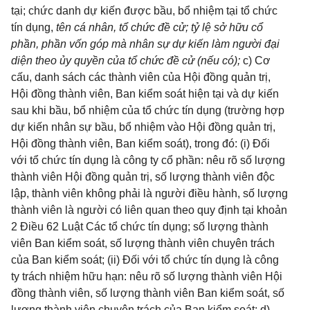
tại; chức danh dự kiến được bầu, bổ nhiệm tại tổ chức
tín dụng,
tên cá nhân, tổ chức đề cử; tỷ lệ sở hữu cổ
phần, phần vốn góp mà nhân sự dự kiến làm người đại
diện theo ủy quyền của tổ chức đề cử (nếu có);
c) Cơ
cấu, danh sách các thành viên của Hội đồng quản trị,
Hội đồng thành viên, Ban kiểm soát hiện tại và dự kiến
sau khi bầu, bổ nhiệm của tổ chức tín dụng (trường hợp
dự kiến nhân sự bầu, bổ nhiệm vào Hội đồng quản trị,
Hội đồng thành viên, Ban kiểm soát), trong đó: (i) Đối
với tổ chức tín dụng là công ty cổ phần: nêu rõ số lượng
thành viên Hội đồng quản trị, số lượng thành viên độc
lập, thành viên không phải là người điều hành, số lượng
thành viên là người có liên quan theo quy định tại khoản
2 Điều 62 Luật Các tổ chức tín dụng; số lượng thành
viên Ban kiểm soát, số lượng thành viên chuyên trách
của Ban kiểm soát; (ii) Đối với tổ chức tín dụng là công
ty trách nhiệm hữu hạn: nêu rõ số lượng thành viên Hội
đồng thành viên, số lượng thành viên Ban kiểm soát, số
lượng thành viên chuyên trách của Ban kiểm soát; d)