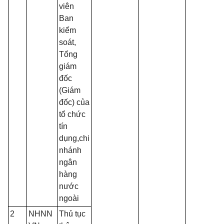
viên
Ban
kiểm
soát,
Tổng
giám
đốc
(Giám
đốc) của
tổ chức
tín
dụng,chi
nhánh
ngân
hàng
nước
ngoài
2
NHNN
Thủ tục