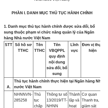
PHẦN I. DANH MỤC THỦ TỤC HÀNH CHÍNH
1. Danh mục thủ tục hành chính được sửa đổi, bổ
sung thuộc phạm vi chức năng quản lý của Ngân
hàng Nhà nước Việt Nam
STT
Số hồ sơ
Tên
Tên
Lĩnh
Đơn vị thực
TTHC
TTHC
VBQPPL
vực
hiện
quy định
nội dung
sửa đổi, bổ
sung
Thủ tục hành chính thực hiện tại Ngân hàng Nhà
A.
nước Việt Nam
NHNNVN-
Thủ
Thông tư số
Thành
Cơ quan
285258
tục
13/2019/TT-
lập và
Thanh tra,
chấp
NHNN
hoạt
giám sát