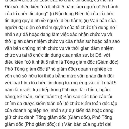
Đối với điều kiện “có ít nhất 5 năm làm người điều hành
của tổ chức tín dụng”: (i) Nội dung Điều lệ của tổ chức
tín dụng quy định về người điều hành; (ii) Văn bản của
người đại diện có thẩm quyền của tổ chức tín dụng nơi
nhân sự đã hoặc đang làm việc xác nhận chức vụ và
thời gian đảm nhiệm chức vụ của nhân sự hoặc bản sao
văn bản chứng minh chức vụ và thời gian đảm nhiệm
chức vụ tại tổ chức tín dụng của nhân sự. b) Đối với
điều kiện “có ít nhất 5 năm là Tổng giám đốc (Giám đốc),
Phó Tổng giám đốc (Phó giám đốc) doanh nghiệp có
vốn chủ sở hữu tối thiểu bằng mức vốn pháp định đối
với loại hình tổ chức tín dụng tương ứng và có ít nhât 5
năm làm việc trực tiếp trong lĩnh vực tài chính, ngân
hàng, kế toán, kiểm toán”: (i) Bản sao các báo cáo tài
chính đã được kiểm toán bởi tổ chức kiểm toán độc lập
của doanh nghiệp nơi nhân sự dự kiến đã hoặc đang
giữ chức danh Tổng giám đốc (Giám đốc), Phó Tổng
giám đốc (Phó giám đốc); (ii) Văn bản của người đại