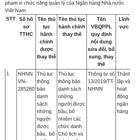
phạm vi chức năng quản lý của Ngân hàng Nhà nước
Việt Nam
STT
Số hồ
Tên thủ
Tên thủ tục
Tên
Lĩnh
sơ
tục
hành chính
VBQPPL
vực
q
TTHC
hành
thay thế
quy định
t
chính
nội dung
h
được
sửa đổi, bổ
thay thế
sung, thay
thế
1
NHNN
Thủ tục
Thủ tục
Thông tư số
Thành
C
VN
-
thông
thông báo
13/2019/TT-
lập và
qu
285260
báo
danh sách
NHNN
hoạt
Th
danh
những
động
tra
sách
người được
ngân
gi
những
bầu, bổ
hàng
sát
người
nhiệm các
ng
được
chức danh
hà
bầu, bổ
Chủ tịch và
Ng