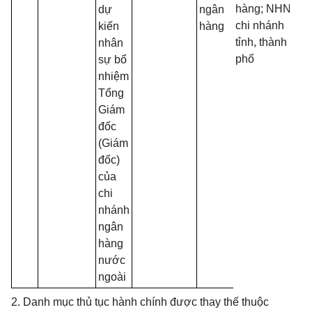
hàng;
NHNN
dự
ngân
chi
nhánh
kiến
hàng
tỉnh, thành
nhân
phố
sự bổ
nhiệm
Tổng
Giám
đốc
(Giám
đốc)
của
chi
nhánh
ngân
hàng
nước
ngoài
2. Danh mục thủ tục hành chính được thay thế thuộc