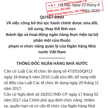
Hà Nội, ngày 23 tháng 8
Hiệu lực: Đã biết
Tình trạng hiệu lực: Đã biết
năm 2019
QUYẾT ĐỊNH
Về việc công bố thủ tục hành chính được sửa đổi,
bổ sung, thay thế lĩnh vực
thành lập và hoạt động ngân hàng thực hiện tại bộ
phận một cửa thuộc
phạm vi chức năng quản lý của Ngân hàng Nhà
nước Việt Nam
----------------------
THỐNG ĐỐC NGÂN HÀNG NHÀ NƯỚC
Căn cứ Luật Các tổ chức tín dụng số 47/2010/QH12
ngày 16 tháng 6 năm 2010; Luật sửa đổi, bổ sung một
số điều của Luật Các tổ chức tín dụng ngày 20 tháng 11
năm 2017;
Căn cứ Nghị định số 16/2017/NĐ-CP ngày 17 tháng 02
năm 2017 của Chính phủ quy định chức năng, nhiệm
vụ, quyền hạn và cơ cấu tổ chức của Ngân hàng Nhà