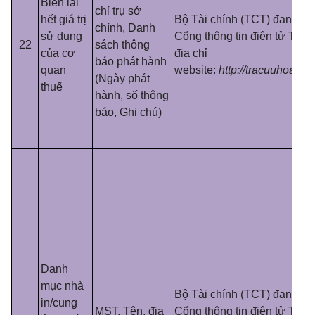
Biên lai
chỉ trụ sở
hết giá trị
Bộ Tài chính (TCT) đang cu
chính, Danh
sử dụng
Cổng thông tin điện tử Tổng
22
sách thông
của cơ
địa chỉ
báo phát hành
quan
website:
http://tracuuhoadon
(Ngày phát
thuế
hành, số thông
báo, Ghi chú)
Danh
mục nhà
Bộ Tài chính (TCT) đang cu
in/cung
MST, Tên, địa
Cổng thông tin điện tử Tổng