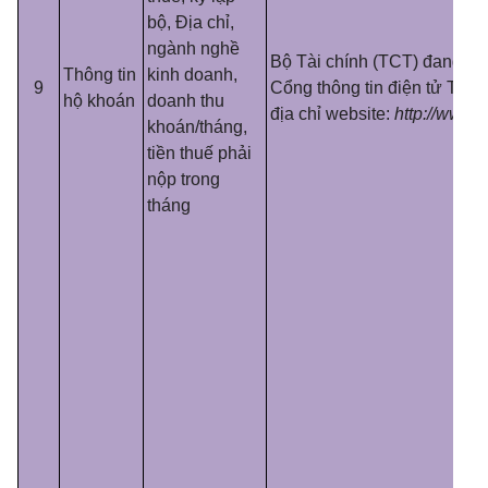
bộ, Địa chỉ,
ngành nghề
Bộ Tài chính (TCT) đang cu
Thông tin
kinh doanh,
9
Cổng thông tin điện tử Tổng
hộ khoán
doanh thu
địa chỉ website:
http://www.g
khoán/tháng,
tiền thuế phải
nộp trong
tháng