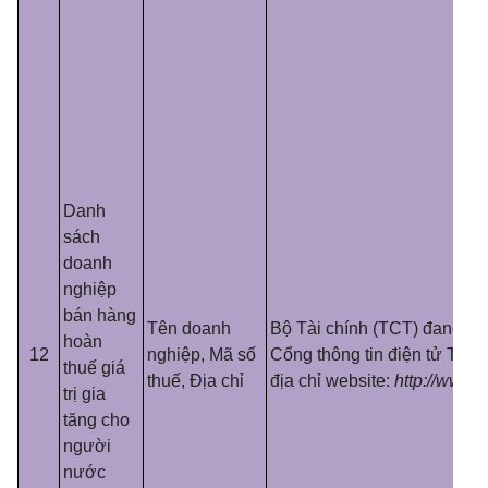
Danh
sách
doanh
nghiệp
bán hàng
Tên doanh
Bộ Tài chính (TCT) đang cu
hoàn
12
nghiệp, Mã số
Cổng thông tin điện tử Tổng
thuế giá
thuế, Địa chỉ
địa chỉ website:
http://www.g
trị gia
tăng cho
người
nước