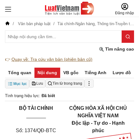
Đăng nhập
Văn bản pháp luật
Tài chính-Ngân hàng,
Thông tin-Truyền thông
Tìm nâng cao
👉
Quay về: Tra cứu văn bản (phiên bản cũ)
Tổng quan
Nội dung
VB gốc
Tiếng Anh
Lược đồ
Lưu
Tìm từ trong trang
Mục lục
Tình trạng hiệu lực:
Đã biết
BỘ TÀI CHÍNH
CỘNG HÒA XÃ HỘI CHỦ
_______
NGHĨA VIỆT NAM
Độc lập - Tự do - Hạnh
Số:
137
4/
QĐ
-
BTC
phúc
_______________