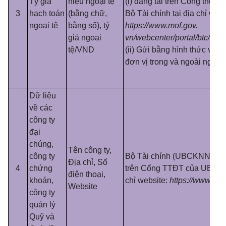
Tỷ giá
hiệu ngoại tệ
(i) đăng tải trên Cổng thông 
3
hạch toán
(bằng chữ,
Bộ Tài chính tại địa chỉ webs
ngoại tệ
bằng số), tỷ
https://www.mof.gov.
giá ngoại
vn/webcenter/porta
l
/btc/r/dn
tệ/VND
(ii) Gửi bằng hình thức văn
đơn vị trong và ngoài ngành
Dữ liệu
về các
công ty
đại
chúng,
Tên công ty,
công ty
Bộ Tài chính (UBCKNN) đa
Địa chỉ, Số
4
chứng
tr
ê
n Cổng TTĐT của UBCKN
điện thoại,
khoán,
chỉ website:
https://www.ssc
Website
công ty
quản lý
Quỹ và