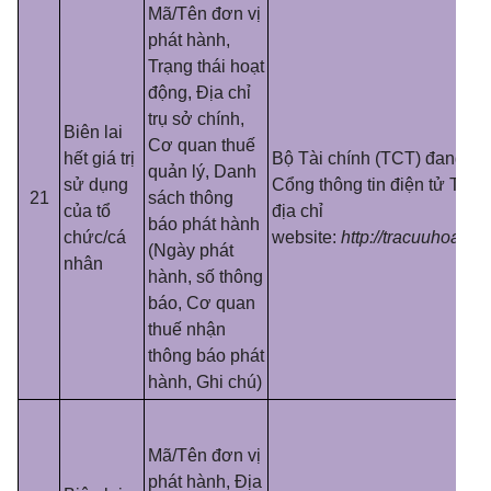
Mã/Tên đơn vị
phát hành,
Trạng thái hoạt
động, Địa chỉ
trụ sở chính,
Biên lai
Cơ quan thuế
hết giá trị
Bộ Tài chính (TCT) đang cu
quản lý, Danh
sử dụng
Cổng thông tin điện tử Tổng
21
sách thông
của tổ
địa chỉ
báo phát hành
chức/cá
website:
http://tracuuhoadon
(Ngày phát
nhân
hành, số thông
báo, Cơ quan
thuế nhận
thông báo phát
hành, Ghi chú)
Mã/Tên đơn vị
phát hành, Địa