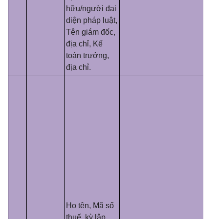
hữu/người đại
diện pháp luật,
T
ê
n giám đốc,
địa chỉ, Kế
toán trưởng,
địa chỉ.
Họ tên, Mã số
thuế, kỳ lập