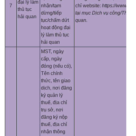
đại lý làm
7
nhận/tạm
chỉ website:
https://www.cus
thủ tục
dừng/tiếp
tại mục Dịch vụ công/Thông t
hải quan
tục/chấm dứt
quan.
hoạt động đại
l
ý
làm thủ tục
hải quan
MST, ngày
cấp, ngày
đóng (nếu có),
Tên chính
thức, tên giao
dịch, nơi đăng
ký quản lý
thuế, địa chỉ
trụ sở, nơi
đăng ký nộp
thuế, địa chỉ
nhận thông