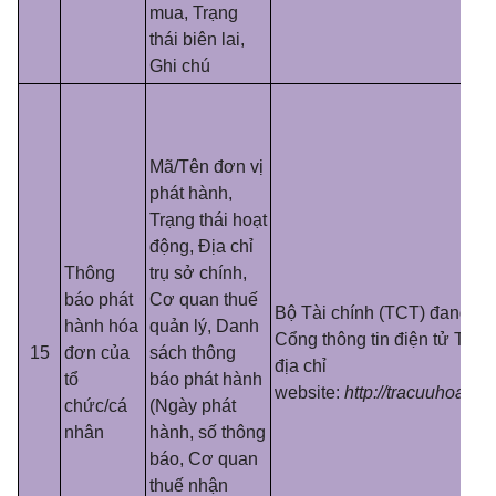
mua, Trạng
thái biên lai,
Ghi chú
Mã/Tên đơn vị
phát hành,
Trạng thái hoạt
động, Địa chỉ
Thông
trụ sở chính,
báo phát
Cơ quan thuế
Bộ Tài chính (TCT) đang cu
hành hóa
quản lý, Danh
Cổng thông tin điện tử Tổng
15
đơn của
sách thông
địa chỉ
tổ
báo phát hành
website:
http://tracuuhoadon
chức/cá
(Ngày phát
nhân
hành, số thông
báo, Cơ quan
thuế nhận