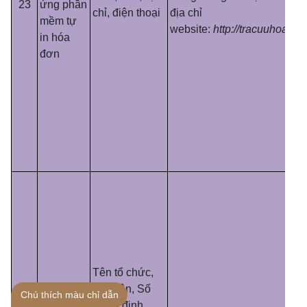
23
ứng phần
chỉ, điện thoại
địa chỉ
mềm tự
website:
http://tracuuhoadon
in hóa
đơn
Tên tổ chức,
cá nhân, Số
Chú thích màu chỉ dẫn
Danh
quyết định,