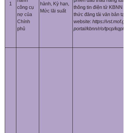
hành
phiên đấu thầu hàng tuần t
1
hành, Kỳ hạn,
công cụ
thông tin điện tử KBNN dướ
Mức lãi suất
nợ của
thức đăng tải văn bản tại địa
Chính
website:
https://vst
.
mof.gov.
phủ
porta
l
/kbnn/r/o/tpcp/kqph.