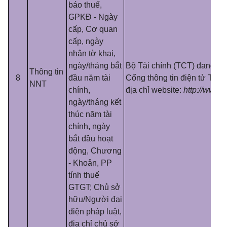
báo thuế,
GPKĐ - Ngày
cấp, Cơ quan
cấp, ngày
nhận tờ khai,
ngày/tháng bắt
Bộ Tài chính (TCT) đang cu
Thông tin
8
đầu năm tài
Cổng thông tin điện tử Tổng
NNT
chính,
địa chỉ website:
h
tt
p://www.g
ngày/tháng kết
thúc năm tài
chính, ngày
bắt đầu hoạt
động, Chương
- Khoản, PP
tính thuế
GTGT; Chủ sở
hữu/Ngườ
i
đại
diện pháp luật,
địa chỉ chủ sở