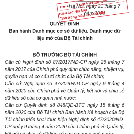
Hà Nội, ngày 21 tháng 7
Hiệu lực: Đã biết
Tình trạng hiệu lực: Đã biết
năm 2021
QUYẾT ĐỊNH
Ban hành Danh mục cơ sở dữ liệu, Danh mục dữ
liệu mở của Bộ Tài chính
____________
BỘ TRƯỞNG BỘ TÀI CHÍNH
Căn cứ
Nghị định số 87/2017/NĐ-CP ngày 26 tháng 7
năm 2017 của Chính phủ quy định chức năng, nhiệm vụ,
quyền hạn và cơ cấu tổ chức của Bộ Tài chính;
Căn cứ
Nghị định số 47/2020/NĐ-CP ngày 9 tháng 4
năm 2020 của Chính phủ về Quản lý, kết nối và chia sẻ
dữ liệu số của cơ quan nhà nước;
Căn cứ
Quyết định số 848/QĐ-BTC ngày 15 tháng 6
năm 2020 của Bộ Tài chính Ban hành Kế hoạch của Bộ
Tài chính triển khai thực hiện Nghị định số 47/2020/NĐ
-
CP ngày 9 tháng 4 năm 2020 của Chính phủ về Quản lý,
kết nối và chia sẻ dữ liệu số của cơ quan nhà nước;