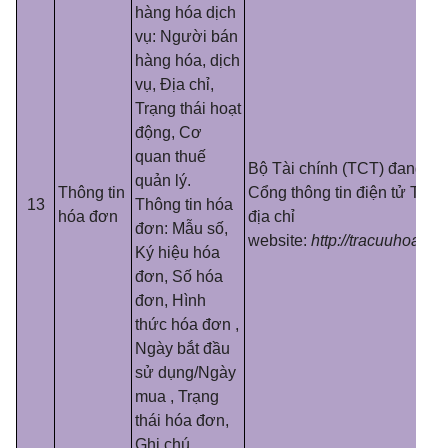
hàng hóa dịch
vụ: Người bán
hàng hóa, dịch
vụ, Địa chỉ,
Trạng thái hoạt
động, Cơ
quan thuế
Bộ Tài chính (TCT) đang cu
quản lý.
Thông tin
Cổng thông tin điện tử Tổng
13
Thông tin hóa
hóa đơn
địa chỉ
đơn: M
ẫ
u số,
website:
http://tracuuhoadon
Ký hiệu hóa
đơn, Số hóa
đơn, Hình
thức hóa đơn ,
Ngày bắt đầu
sử dụng/Ngày
mua , Trạng
thái hóa đơn,
Ghi chú