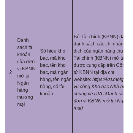
Bộ Tài chính (KBNN) đang 
Danh
danh sách các chi nhánh/ph
sách tài
Số hiệu kho
dịch của ngân hàng thương
khoản
bạc, mã kho
Tài chính (KBNN) mở tài k
của đơn
bạc, tên kho
được cung cấp trên Cổng th
vị KBNN
2
bạc, mã ngân
tử KBNN tại địa chỉ
mở tại
hàng, tên ngân
website:
https://vst.mofgov.
Ngân
hàng, số tài
vụ công Kho bạc Nhà nước\
hàng
khoản
chung về DVC\Danh sách tà
thương
đơn vị KBNN mở tại Ngân h
mại
mại)