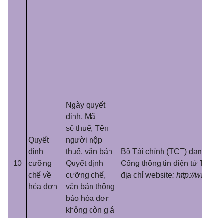
Ngày quyết
định, Mã
s
ố
thuế, Tên
Quyết
người nộp
định
thuế, văn bản
Bộ Tài chính (TCT) đang cu
10
cưỡng
Quyết định
Cổng thông tin điện tử Tổng
chế về
cưỡng chế,
địa chỉ website
: http://www.g
hóa đơn
văn bản thông
báo hóa đơn
không còn giá