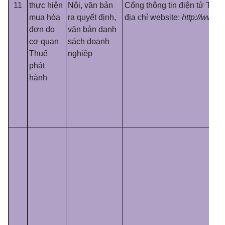
11
thực hiện
Nội, văn bản
Cổng thông tin điện tử Tổng
mua hóa
ra quyết định,
địa chỉ website:
http://www.g
đơn do
văn bản danh
cơ quan
sách doanh
Thuế
nghiệp
phát
hành