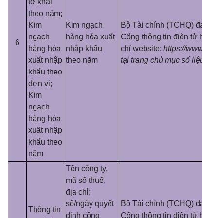
t
ờ
khai
theo năm;
Kim
Kim ngạch
Bộ Tài chính (TCHQ) đang c
ngạch
hàng hóa xuất
Cổng thông tin điện tử hải q
6
hàng hóa
nhập khẩu
chỉ website:
https://www.cns
xuất nhập
theo năm
tại trang chủ mục số liệu th
khẩu theo
đơn vị;
Kim
ngạch
hàng hóa
xuất nhập
khẩu theo
năm
Tên công ty,
mã số thuế,
địa chỉ;
số/ngày quyết
Bộ Tài chính (TCHQ) đang c
Thông tin
định công
Cổng thông tin điện tử hải q