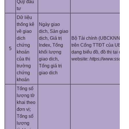
Quỹ đầu
tư
Dữ liệu
thống kê
Ngày giao
về giao
dịch, Sàn giao
dịch
dịch, Giá trị
Bộ Tài chính (
U
BCKNN) đan
chứng
Index, Tổng
tr
ê
n Cổng TTĐT của UBCK
5
khoán
khối lượng
dạng biểu đồ, đồ thị tại địa c
của thị
giao dịch,
website:
https://www.ssc.go
trường
Tổng giá trị
chứng
giao dịch
khoán
Tổng số
lượng tờ
khai theo
đơn vị;
Tổng số
lượng