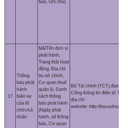
báo, Ghi chú)
Mã/Tên đơn vị
phát hành,
Trạng thái hoạt
động, Địa chỉ
Thông
trụ sở chính,
báo phát
Cơ quan thuế
Bộ Tài chính (TCT) đang cu
hành
quản lý, Danh
Cổng thông tin điện tử Tổng
17
biên lai
sách thông
địa chỉ
của tổ
báo phát hành
website:
http://tracuuhoadon
chức/cá
(Ngày phát
nhân
hành, số thông
báo, Cơ quan