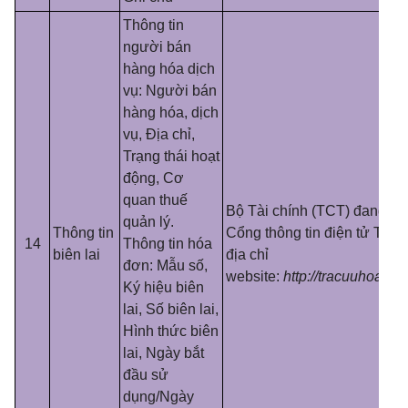
Thông tin
người bán
hàng hóa dịch
vụ: Người bán
hàng hóa, dịch
vụ, Địa chỉ,
Trạng thái hoạt
động, Cơ
quan thuế
Bộ Tài chính (TCT) đang cu
quản lý
.
Thông tin
Cổng thông tin điện tử Tổng
14
Thông tin hóa
biên lai
địa chỉ
đơn: Mẫu số,
website:
http://tracuuhoadon
Ký hiệu biên
lai, Số biên lai,
Hình thức biên
lai, Ngày bắt
đ
ầ
u sử
dụng/Ngày