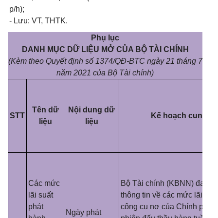
p/h);
- Lưu: VT, THTK.
Phụ lục
DANH MỤC DỮ LIỆU MỞ CỦA BỘ TÀI CHÍNH
(Kèm theo Quyết định số 1374/QĐ-BTC ngày 21 tháng 7
năm 2021 của Bộ Tài chính)
Tên dữ
Nội dung dữ
STT
Kế hoạch cung cấp
liệu
liệu
Các mức
Bộ Tài chính (KBNN) đang 
lãi suất
thông tin về các mức lãi suấ
phát
công cụ nợ của Chính phủ 
Ngày phát