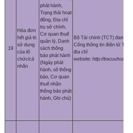
phát hành,
Trạng thái hoạt
động, Địa chỉ
trụ sở chính,
Hóa đơn
Cơ quan thuế
hết giá trị
Bộ Tài chính (TCT) đang cu
quản lý, Danh
sử dụng
Cổng thông tin điện tử Tổng
19
sách thông
của tổ
địa chỉ
báo phát hành
chức/cá
website:
http://tracuuhoadon
(Ngày phát
nhân
hành, số thông
báo, Cơ quan
thuế nhận
thông báo phát
hành, Ghi chú)