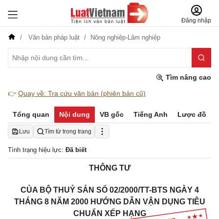
Đăng nhập
Văn bản pháp luật
Nông nghiệp-Lâm nghiệp
Tìm nâng cao
👉
Quay về: Tra cứu văn bản (phiên bản cũ)
Tổng quan
Nội dung
VB gốc
Tiếng Anh
Lược đồ
Lưu
Tìm từ trong trang
Tình trạng hiệu lực:
Đã biết
THÔNG TƯ
CỦA BỘ THUỶ SẢN
SỐ 02/2000/TT-BTS NGÀY 4
THÁNG 8 NĂM 2000 HƯỚNG DẪN VẬN DỤNG TIÊU
CHUẨN XẾP HẠNG