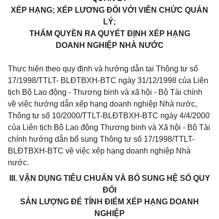
XẾP HẠNG; XẾP LƯƠNG ĐỐI VỚI VIÊN CHỨC QUẢN
LÝ;
THẨM QUYỀN RA QUYẾT ĐỊNH XẾP HẠNG
DOANH NGHIỆP NHÀ NƯỚC
Thực hiện theo quy định và hướng dẫn tại Thông tư số
17/1998/TTLT- BLĐTBXH-BTC ngày 31/12/1998 của Liên
tịch Bộ Lao động - Thương binh và xã hội - Bộ Tài chính
về việc hướng dẫn xếp hạng doanh nghiệp Nhà nước,
Thông tư số 10/2000/TTLT-BLĐTBXH-BTC ngày 4/4/2000
của Liên tịch Bộ Lao động Thương binh và Xã hội - Bộ Tài
chính hướng dẫn bổ sung Thông tư số 17/1998/TTLT-
BLĐTBXH-BTC về việc xếp hạng doanh nghiệp Nhà
nước.
III. VẬN DỤNG TIÊU CHUẨN VÀ BỔ SUNG HỆ SỐ QUY
ĐỔI
SẢN LƯỢNG ĐỂ TÍNH ĐIỂM XẾP HẠNG DOANH
NGHIỆP