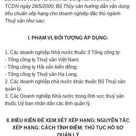
TCDN ngày 26/5/2000, Bộ Thủy sản hướng dẫn vận dụng
tiêu chuẩn xếp hạng cho doanh nghiệp đặc thù ngành
Thuỷ sản như sau:
I. PHẠM VI, ĐỐI TƯỢNG ÁP DỤNG:
1. Các doanh nghiệp Nhà nước thuộc 3 Tổng công ty:
- Tổng công ty Thuỷ sản Việt Nam;
- Tổng công ty Hải sản biển đông;
- Tổng công ty Thuỷ sản Hạ Long.
2. Các doanh nghiệp nhà nước khác thuộc Bộ Thuỷ sản
quản lý.
3. Các Doanh nghiệp Nhà nước trong lĩnh vực thuỷ sản
thuộc Uỷ ban nhân dân các tỉnh quản lý.
II. ĐIỀU KIỆN ĐỂ XEM XÉT XẾP HẠNG; NGUYÊN TẮC
XẾP HẠNG; CÁCH TÍNH ĐIỂM; THỦ TỤC HỒ SƠ
QUẢN LÝ