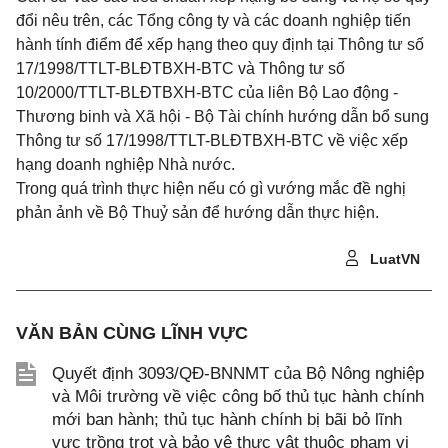
đổi nêu trên, các Tổng công ty và các doanh nghiệp tiến
hành tính điểm để xếp hạng theo quy định tại Thông tư số
17/1998/TTLT-BLĐTBXH-BTC và Thông tư số
10/2000/TTLT-BLĐTBXH-BTC của liên Bộ Lao động -
Thương binh và Xã hội - Bộ Tài chính hướng dẫn bổ sung
Thông tư số 17/1998/TTLT-BLĐTBXH-BTC về việc xếp
hạng doanh nghiệp Nhà nước.
Trong quá trình thực hiện nếu có gì vướng mắc đề nghị
phản ảnh về Bộ Thuỷ sản để hướng dẫn thực hiện.
LuatVN
VĂN BẢN CÙNG LĨNH VỰC
Quyết định 3093/QĐ-BNNMT của Bộ Nông nghiệp
và Môi trường về việc công bố thủ tục hành chính
mới ban hành; thủ tục hành chính bị bãi bỏ lĩnh
vực trồng trọt và bảo vệ thực vật thuộc phạm vi