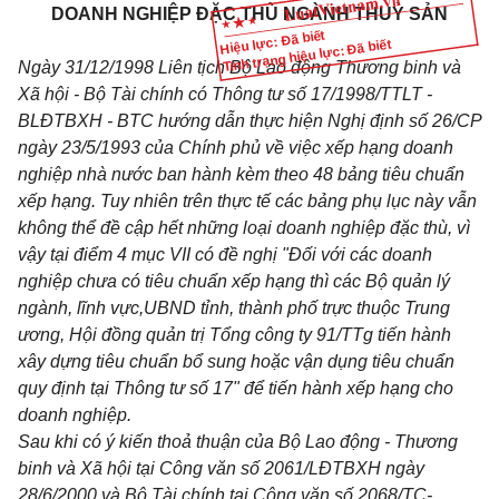
DOANH NGHIỆP ĐẶC THÙ NGÀNH THUỶ SẢN
Hiệu lực: Đã biết
Tình trạng hiệu lực: Đã biết
Ngày 31/12/1998 Liên tịch Bộ Lao động Thương binh và
Xã hội - Bộ Tài chính có Thông tư số 17/1998/TTLT -
BLĐTBXH - BTC hướng dẫn thực hiện Nghị định số 26/CP
ngày 23/5/1993 của Chính phủ về việc xếp hạng doanh
nghiệp nhà nước ban hành kèm theo 48 bảng tiêu chuẩn
xếp hạng. Tuy nhiên trên thực tế các bảng phụ lục này vẫn
không thể đề cập hết những loại doanh nghiệp đặc thù, vì
vậy tại điểm 4 mục VII có đề nghị "Đối với các doanh
nghiệp chưa có tiêu chuẩn xếp hạng thì các Bộ quản lý
ngành, lĩnh vực,UBND tỉnh, thành phố trực thuộc Trung
ương, Hội đồng quản trị Tổng công ty 91/TTg tiến hành
xây dựng tiêu chuẩn bổ sung hoặc vận dụng tiêu chuẩn
quy định tại Thông tư số 17" để tiến hành xếp hạng cho
doanh nghiệp.
Sau khi có ý kiến thoả thuận của Bộ Lao động - Thương
binh và Xã hội tại Công văn số 2061/LĐTBXH ngày
28/6/2000 và Bộ Tài chính tại Công văn số 2068/TC-