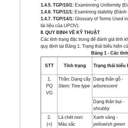
1.4.5. TGP/10/1:
Examinning Uniformity (Đá
1.4.6. TGP/11/1:
Examining stability (Đánh g
1.4.7. TGP/14/1:
Glossary of Terms Used i
tài liệu của UPOV).
II. QUY ĐỊNH VỀ KỸ THUẬT
Các tính trạng đặc trưng để đánh giá tính k
quy định tại Bảng 1. Trạng thái biểu hiện 
Bảng 1 - Các tín
STT
Tính trạng
Trạng thái biểu 
1.
Thân: Dạng cây
Dạng thân gỗ -
PQ
Stem: Tree type
arborescent
VG
Dạng thân bụi -
shrubby
2.
Lá chét non:
Xanh vàng -
(+)
Màu sắc
yellowish green