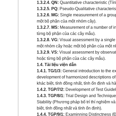
1.3.2.4. QN:
Quantitative characteristic (Tí
1.3.2.5. PQ:
Pseudo-Qualitative characteristi
1.3.2.6. MG:
Single measurement of a group
một bộ phận của một nhóm cây).
1.3.2.7. MS:
Measurement of a number of ind
từng bộ phận của các cây mẫu).
1.3.2.8. VG:
Visual assessment by a single o
một nhóm cây hoặc một bộ phận của một n
1.3.2.9. VS:
Visual assessment by observatio
hoặc từng bộ phận của các cây mẫu).
1.4. Tài liệu viện dẫn
1.4.1. TG/1/3:
General introduction to the ex
development of harmonized descriptions of
khác biệt, tính đồng nhất, tính ổn định và h
1.4.2. TGP/7/2:
Development of Test Guide
1.4.3. TGP/8/1:
Trial Design and Techniques
Stability (Phương pháp bố trí thí nghiệm v
biệt, tính đồng nhất và tính ổn định).
1.4.4. TGP/9/1:
Examinning Distinctness (Đá