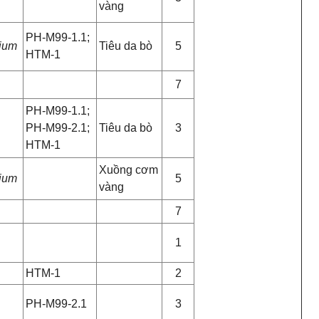
vàng
PH-M99-1.1;
ium
Tiêu da bò
5
HTM-1
7
PH-M99-1.1;
PH-M99-2.1;
Tiêu da bò
3
HTM-1
Xuồng cơm
ium
5
vàng
7
1
HTM-1
2
PH-M99-2.1
3