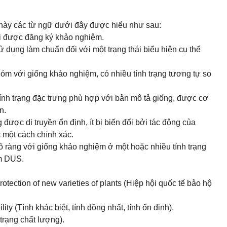
này các từ ngữ dưới đây được hiểu như sau:
i được đăng ký khảo nghiệm.
 dụng làm chuẩn đối với một trạng thái biểu hiện cụ thể
óm với giống khảo nghiệm, có nhiều tính trạng tương tự so
ính trạng đặc trưng phù hợp với bản mô tả giống, được cơ
n.
g được di truyền ổn định, ít bị biến đổi bởi tác động của
 một cách chính xác.
õ ràng với giống khảo nghiệm ở một hoặc nhiều tính trạng
m DUS.
rotection of new varieties of plants (Hiệp hội quốc tế bảo hộ
lity (Tính khác biệt, tính đồng nhất, tính ổn định).
 trạng chất lượng).