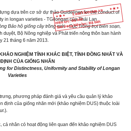
ựng dựa trên cơ sở dự thảo Guidelines for the conduct of
lity in longan varieties - TG/longan của Thái Lan
Hiệu lực: Đã biết
Tình trạng hiệu lực: Đã biết
ng Bảo hộ giống cây trồng mới - Cục Trồng trọt biên soạn,
h duyệt, Bộ Nông nghiệp và Phát triển nông thôn ban hành
y 21 tháng 6 năm 2013.
KHẢO NGHIỆM TÍNH KHÁC BIỆT, TÍNH ĐỒNG NHẤT VÀ
 ĐỊNH CỦA GIỐNG NHÃN
ng for Distinctness, Uniformity and Stability of Longan
Varieties
 trưng, phương pháp đánh giá và yêu cầu quản lý khảo
h ổn định của giống nhãn mới (khảo nghiệm DUS) thuộc loài
r.).
c, cá nhân có hoạt động liên quan đến khảo nghiệm DUS