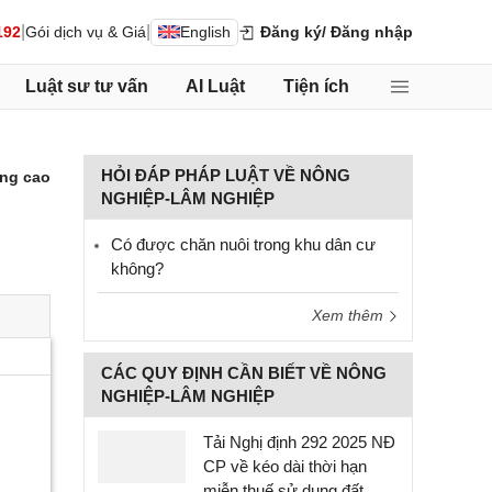
|
|
192
Gói dịch vụ & Giá
English
Đăng ký
/ Đăng nhập
Luật sư tư vấn
AI Luật
Tiện ích
HỎI ĐÁP PHÁP LUẬT VỀ NÔNG
ng cao
NGHIỆP-LÂM NGHIỆP
Có được chăn nuôi trong khu dân cư
không?
Xem thêm
CÁC QUY ĐỊNH CẦN BIẾT VỀ NÔNG
NGHIỆP-LÂM NGHIỆP
Tải Nghị định 292 2025 NĐ
CP về kéo dài thời hạn
miễn thuế sử dụng đất