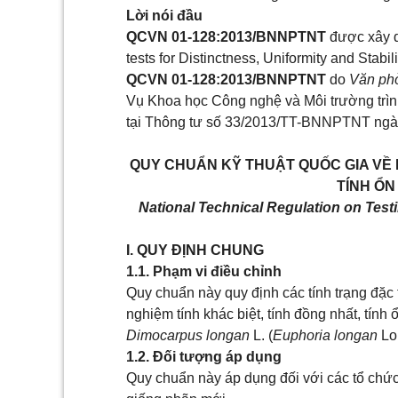
Lời nói đầu
QCVN 01-128:2013/BNNPTNT
được xây d
tests for Distinctness, Uniformity and Stabi
QCVN 01-128:2013/BNNPTNT
do
Văn phò
Vụ Khoa học Công nghệ và Môi trường trìn
tại Thông tư số 33/2013/TT-BNNPTNT ngà
QUY CHUẨN KỸ THUẬT QUỐC GIA VỀ 
TÍNH ỔN
National Technical Regulation on Testi
I. QUY ĐỊNH CHUNG
1.1. Phạm vi điều chỉnh
Quy chuẩn này quy định các tính trạng đặc
nghiệm tính khác biệt, tính đồng nhất, tín
Dimocarpus longan
L. (
Euphoria longan
Lou
1.2. Đối tượng áp dụng
Quy chuẩn này áp dụng đối với các tổ chứ