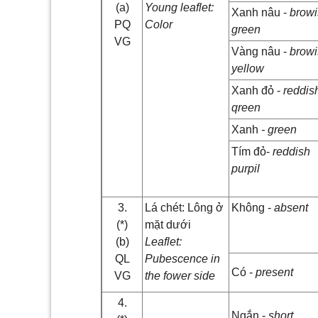
(a)
Young leaflet:
Xanh nâu -
browi
PQ
Color
green
VG
Vàng nâu -
browi
yellow
Xanh đỏ -
reddis
qreen
Xanh
- green
Tím đỏ-
reddish
purpil
3.
Lá chét: Lông ở
Không -
absent
(*)
mặt dưới
(b)
Leaflet:
QL
Pubescence in
Có -
present
VG
the fower side
4.
Ngắn -
short