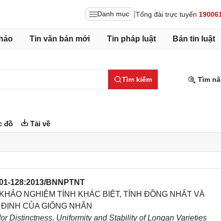
|
Danh mục
Tổng đài trực tuyến
19006
hảo
Tin văn bản mới
Tin pháp luật
Bản tin luật
Tìm kiếm
Tìm nâ
 đồ
Tải về
01-128:2013/BNNPTNT
KHẢO NGHIỆM TÍNH KHÁC BIỆT, TÍNH ĐỒNG NHẤT VÀ
 ĐỊNH CỦA GIỐNG NHÃN
r Distinctness, Uniformity and Stability of Longan Varieties