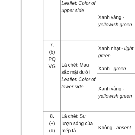
Leaflet: Color of
upper side
Xanh vàng -
yellowish green
7.
Xanh nhạt -
light
(b)
green
PQ
Lá chét: Màu
VG
Xanh -
green
sắc mặt dưới
Leaflet: Color of
lower side
Xanh vàng -
yellowish green
8.
Lá chét: Sự
(+)
lượn sóng của
Không -
absent
(b)
mép lá