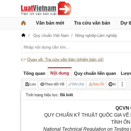
Văn bản mới
Tra cứu văn bản
Dự t
Quy chuẩn Việt Nam
Nông nghiệp-Lâm nghiệp
👉
Quay về: Tra cứu văn bản (phiên bản cũ)
Nội dung
Tổng quan
Quy chuẩn liên quan
Lược
Lưu
Theo dõi VB
Ghi chú
Báo lỗi
In
Tình trạng hiệu lực:
Đã biết
QCVN 
QUY CHUẨN KỸ THUẬT QUỐC GIA VỀ 
TÍNH ỔN
National Technical Regulation on Testing fo