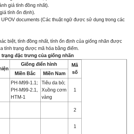
nh giá tính đồng nhất).
iá tính ổn định).
n UPOV documents (Các thuật ngữ được sử dụng trong các
hác biệt, tính đồng nhất, tính ổn định của giống nhãn được
của tính trạng được mã hóa bằng điểm.
h trạng đặc trưng của giống nhãn
Giống điển hình
Mã
hiện
số
Miền Bắc
Miền Nam
PH-M99-1.1;
Tiêu da bò;
PH-M99-2.1,
Xuồng cơm
1
HTM-1
vàng
2
1