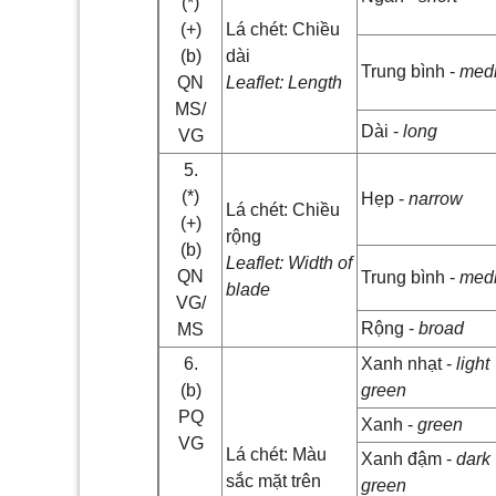
(*)
(+)
Lá chét: Chiều
(b)
dài
Trung bình -
med
QN
Leaflet: Length
MS/
Dài -
long
VG
5.
(*)
Hẹp -
narrow
Lá chét: Chiều
(+)
rộng
(b)
Leaflet: Width of
QN
Trung bình -
med
blade
VG/
Rộng -
broad
MS
6.
Xanh nhạt -
light
(b)
green
PQ
Xanh -
green
VG
Lá chét: Màu
Xanh đậm -
dark
sắc mặt trên
green