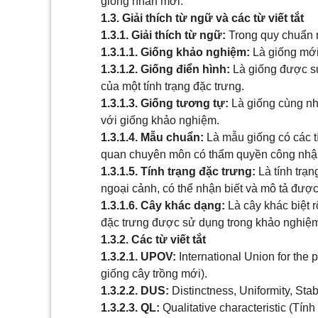
giống nhãn mới.
1.3. Giải thích từ ngữ và các từ viết tắt
1.3.1. Giải thích từ ngữ:
Trong quy chuẩn 
1.3.1.1. Giống khảo nghiệm:
Là giống mớ
1.3.1.2. Giống điển hình:
Là giống được sử
của một tính trạng đặc trưng.
1.3.1.3. Giống tương tự:
Là giống cùng nh
với giống khảo nghiệm.
1.3.1.4. Mẫu chuẩn:
Là mẫu giống có các t
quan chuyên môn có thẩm quyền công nhậ
1.3.1.5. Tính trạng đặc trưng:
Là tính trạn
ngoại cảnh, có thể nhận biết và mô tả được
1.3.1.6. Cây khác dạng:
Là cây khác biệt r
đặc trưng được sử dụng trong khảo nghiệ
1.3.2. Các từ viết tắt
1.3.2.1. UPOV:
International Union for the p
giống cây trồng mới).
1.3.2.2. DUS:
Distinctness, Uniformity, Stabi
1.3.2.3. QL:
Qualitative characteristic (Tính