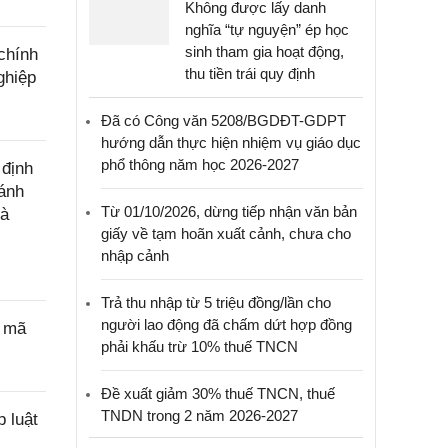
Không được lấy danh
nghĩa “tự nguyện” ép học
sinh tham gia hoạt động,
chính
thu tiền trái quy định
ghiệp
Đã có Công văn 5208/BGDĐT-GDPT
hướng dẫn thực hiện nhiệm vụ giáo dục
phổ thông năm học 2026-2027
 định
đánh
Từ 01/10/2026, dừng tiếp nhận văn bản
hà
giấy về tạm hoãn xuất cảnh, chưa cho
nhập cảnh
Trả thu nhập từ 5 triệu đồng/lần cho
người lao động đã chấm dứt hợp đồng
p mã
phải khấu trừ 10% thuế TNCN
Đề xuất giảm 30% thuế TNCN, thuế
TNDN trong 2 năm 2026-2027
 luật