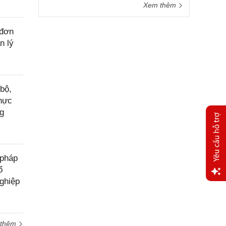
Xem thêm
 đơn
n lý
bộ,
thực
ng
 pháp
ổ
ghiệp
Yêu
cầu
hỗ trợ
 thêm