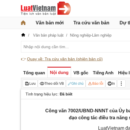
Văn bản mới
Tra cứu văn bản
Dự t
Văn bản pháp luật
Nông nghiệp-Lâm nghiệp
👉
Quay về: Tra cứu văn bản (phiên bản cũ)
Nội dung
Tổng quan
VB gốc
Tiếng Anh
Hiệu 
Lưu
Theo dõi VB
Ghi chú
Báo lỗi
In
Tình trạng hiệu lực:
Đã biết
Công văn 7002/UBND-NNNT của Ủy ban
đạo công tác điều tra năng
LuatVietnam đa