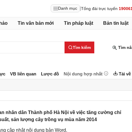
|
Danh mục
Tổng đài trực tuyến
19006
hảo
Tin văn bản mới
Tin pháp luật
Bản tin luật
Tìm kiếm
Tìm nâ
lực
VB liên quan
Lược đồ
Nội dung hợp nhất
Tải về
 nhân dân Thành phố Hà Nội về việc tăng cường chỉ
 suất, sản lượng cây trồng vụ mùa năm 2014
ng cập nhật nội dung bản Word.