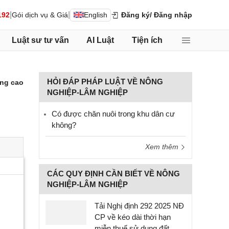
|
|
192
Gói dịch vụ & Giá
English
Đăng ký
/ Đăng nhập
Luật sư tư vấn
AI Luật
Tiện ích
HỎI ĐÁP PHÁP LUẬT VỀ NÔNG
ng cao
NGHIỆP-LÂM NGHIỆP
Có được chăn nuôi trong khu dân cư
không?
Xem thêm
CÁC QUY ĐỊNH CẦN BIẾT VỀ NÔNG
NGHIỆP-LÂM NGHIỆP
Tải Nghị định 292 2025 NĐ
CP về kéo dài thời hạn
miễn thuế sử dụng đất