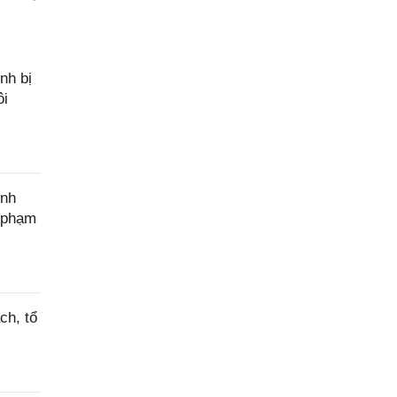
nh bị
ôi
ính
c phạm
ch, tổ