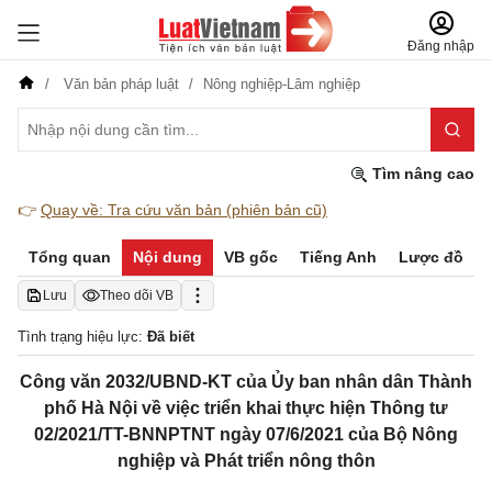
Đăng nhập
Văn bản pháp luật
Nông nghiệp-Lâm nghiệp
Tìm nâng cao
👉
Quay về: Tra cứu văn bản (phiên bản cũ)
Tổng quan
Nội dung
VB gốc
Tiếng Anh
Lược đồ
Lưu
Theo dõi VB
Tình trạng hiệu lực:
Đã biết
Công văn 2032/UBND-KT của Ủy ban nhân dân Thành
phố Hà Nội về việc triển khai thực hiện Thông tư
02/2021/TT-BNNPTNT ngày 07/6/2021 của Bộ Nông
nghiệp và Phát triển nông thôn