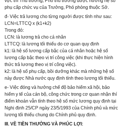
vực thì Thủ trưởng, Phó thủ trưởng được hưởng hệ số
phụ cấp chức vụ của Trưởng, Phó phòng thuộc Sở.
đ- Việc trả lương cho từng người được tính như sau:
LCN=LTTCQ x (k1+k2)
Trong đó:
LCN: là lương trả cho cá nhân
LTTCQ: là lương tối thiểu do cơ quan quy định
k1: là hệ số lương cấp bậc của cá nhân hoặc hệ số
lương cấp bậc theo vị trí công việc (khi thực hiện hình
thức trả lương theo vị trí công việc).
k2: là hệ số phụ cấp, bồi dưỡng khác mà những hệ số
này được Nhà nước quy định tính theo lương tối thiểu.
e- Việc đóng và hưởng chế độ bảo hiểm xã hội, bảo
hiểm y tế của cán bộ, công chức trong cơ quan nhận thí
điểm khoán vẫn tính theo hệ số mức lương quy định tại
Nghị định 25/CP ngày 23/5/1993 của Chính phủ và mức
lương tối thiểu chung do Chính phủ quy định.
III. VỀ TIỀN THƯỞNG VÀ PHÚC LỢI: