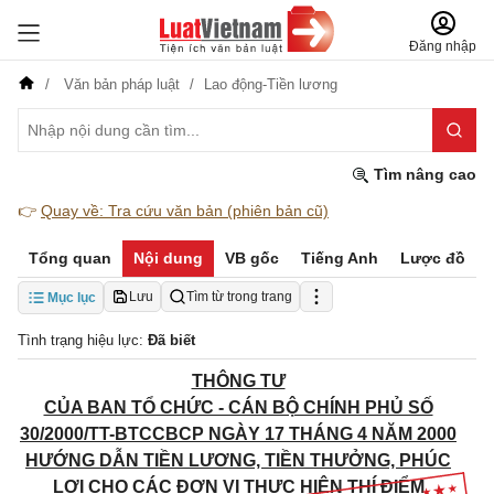
Đăng nhập
Văn bản pháp luật
Lao động-Tiền lương
Tìm nâng cao
👉
Quay về: Tra cứu văn bản (phiên bản cũ)
Tổng quan
Nội dung
VB gốc
Tiếng Anh
Lược đồ
Lưu
Tìm từ trong trang
Mục lục
Tình trạng hiệu lực:
Đã biết
THÔNG TƯ
CỦA BAN TỔ CHỨC - CÁN BỘ CHÍNH PHỦ SỐ
30/2000/TT-BTCCBCP NGÀY 17 THÁNG 4 NĂM 2000
HƯỚNG DẪN TIỀN LƯƠNG,
TIỀN THƯỞNG, PHÚC
LỢI CHO CÁC ĐƠN VỊ THỰC HIỆN THÍ ĐIỂM