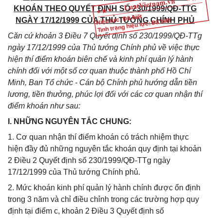
KHOÁN THEO QUYẾT ĐỊNH SỐ 230/1999/QĐ-TTG
Hiệu lực: Đã biết
NGÀY 17/12/1999
CỦA THỦ TƯỚNG CHÍNH PHỦ
Tình trạng hiệu lực: Đã biết
Căn cứ khoản 3 Điều 7 Quyết định số 230/1999/QĐ-TTg
ngày 17/12/1999 của Thủ tướng Chính phủ về việc thực
hiện thí điểm khoán biên chế và kinh phí quản lý hành
chính đối với một số cơ quan thuộc thành phố Hồ Chí
Minh, Ban Tổ chức - Cán bộ Chính phủ hướng dẫn tiền
lương, tiền thưởng, phúc lợi đối với các cơ quan nhận thí
điểm khoán như sau:
I. NHỮNG NGUYÊN TẮC CHUNG:
1. Cơ quan nhận thí điểm khoán có trách nhiệm thực
hiện đầy đủ những nguyên tắc khoán quy định tại khoản
2 Điều 2 Quyết định số 230/1999/QĐ-TTg ngày
17/12/1999 của Thủ tướng Chính phủ.
2. Mức khoán kinh phí quản lý hành chính được ổn định
trong 3 năm và chỉ điều chỉnh trong các trường hợp quy
định tại điểm c, khoản 2 Điều 3 Quyết định số